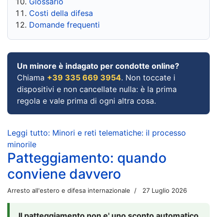
Glossario
Costi della difesa
Domande frequenti
Un minore è indagato per condotte online?
Chiama
+39 335 669 3954
. Non toccate i
dispositivi e non cancellate nulla: è la prima
regola e vale prima di ogni altra cosa.
Leggi tutto: Minori e reti telematiche: il processo
minorile
Patteggiamento: quando
conviene davvero
Arresto all'estero e difesa internazionale
27 Luglio 2026
Il patteggiamento non e' uno sconto automatico