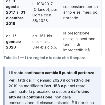
dal
3
L. 103/2017
agosto
sospensione per un
(Orlando), per
2017
al
31
anno e sei mesi, poi
Corte cost.
dicembre
riprende
38/2026
2019
la prescrizione
dal
1°
art. 161-bis
cessa; subentrano i
gennaio
c.p. + art.
termini di
2020
344-bis c.p.p.
improcedibilità
Tabella 1 — I tre regimi e la data che li separa
ℹ️ Il reato continuato cambia il punto di partenza
Per i fatti dal 1° gennaio 2020 il correttivo del
2019 ha modificato l'
art. 158 c.p.
: nel reato
continuato la prescrizione decorre
dall'ultimo
atto della continuazione
, non dalla
consumazione di ciascun episodio. È il ripristino