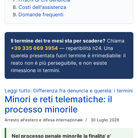
Costi dell'assistenza
Domande frequenti
Il termine dei tre mesi sta per scadere?
Chiama
+39 335 669 3954
— reperibilità h24. Una
querela presentata fuori termine è irrimediabile: il
reato non è più perseguibile, e non esiste
rimessione in termini.
Leggi tutto: Differenza fra denuncia e querela: i termini
Minori e reti telematiche: il
processo minorile
Arresto all'estero e difesa internazionale
30 Luglio 2026
Nel processo penale minorile la finalita' e'