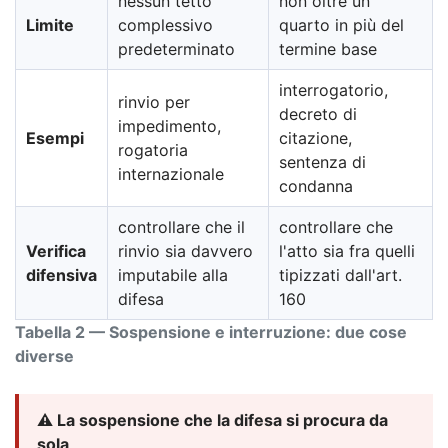
nessun tetto
non oltre un
Limite
complessivo
quarto in più del
predeterminato
termine base
interrogatorio,
rinvio per
decreto di
impedimento,
Esempi
citazione,
rogatoria
sentenza di
internazionale
condanna
controllare che il
controllare che
Verifica
rinvio sia davvero
l'atto sia fra quelli
difensiva
imputabile alla
tipizzati dall'art.
difesa
160
Tabella 2 — Sospensione e interruzione: due cose
diverse
⚠️ La sospensione che la difesa si procura da
sola