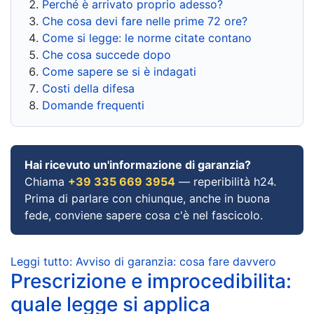
Perché è arrivato proprio adesso?
Che cosa devi fare nelle prime 72 ore?
Come si legge: le norme citate contano
Che cosa succede dopo
Come sapere se si è indagati
Costi della difesa
Domande frequenti
Hai ricevuto un'informazione di garanzia?
Chiama
+39 335 669 3954
— reperibilità h24.
Prima di parlare con chiunque, anche in buona
fede, conviene sapere cosa c'è nel fascicolo.
Leggi tutto: Avviso di garanzia: cosa fare davvero
Prescrizione e improcedibilita:
quale legge si applica