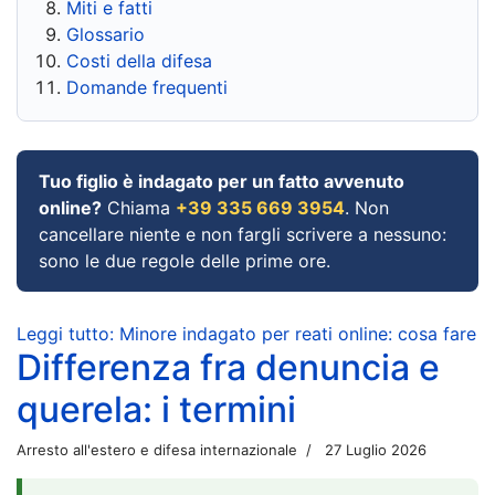
Miti e fatti
Glossario
Costi della difesa
Domande frequenti
Tuo figlio è indagato per un fatto avvenuto
online?
Chiama
+39 335 669 3954
. Non
cancellare niente e non fargli scrivere a nessuno:
sono le due regole delle prime ore.
Leggi tutto: Minore indagato per reati online: cosa fare
Differenza fra denuncia e
querela: i termini
Arresto all'estero e difesa internazionale
27 Luglio 2026