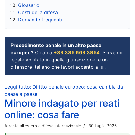
Glossario
Costi della difesa
Domande frequenti
Procedimento penale in un altro paese
europeo?
Chiama
+39 335 669 3954
. Serve un
legale abilitato in quella giurisdizione, e un
difensore italiano che lavori accanto a lui.
Leggi tutto: Diritto penale europeo: cosa cambia da
paese a paese
Minore indagato per reati
online: cosa fare
Arresto all'estero e difesa internazionale
30 Luglio 2026