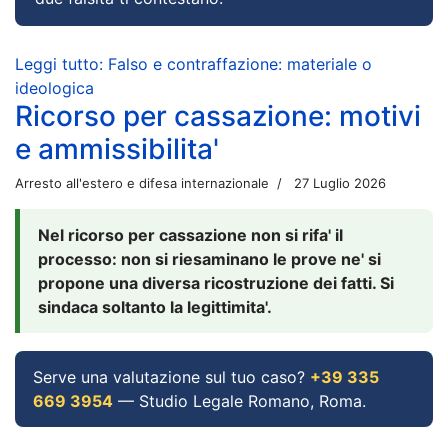
Leggi tutto: Falso e contraffazione: materiale o
ideologica
Ricorso per cassazione: motivi
e ammissibilita'
Arresto all'estero e difesa internazionale
27 Luglio 2026
Nel ricorso per cassazione non si rifa' il
processo: non si riesaminano le prove ne' si
propone una diversa ricostruzione dei fatti. Si
sindaca soltanto la legittimita'.
Serve una valutazione sul tuo caso?
+39 335
669 3954
— Studio Legale Romano, Roma.