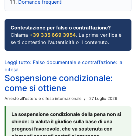
Domande frequenti
Contestazione per falso o contraffazione?
Chiama
+39 335 669 3954
. La prima verifica è
se ti contestino l'autenticità o il contenuto.
Leggi tutto: Falso documentale e contraffazione: la
difesa
Sospensione condizionale:
come si ottiene
Arresto all'estero e difesa internazionale
27 Luglio 2026
La sospensione condizionale della pena non si
chiede: la valuta il giudice sulla base di una
prognosi favorevole, che va sostenuta con
elementi concreti portati al processo.