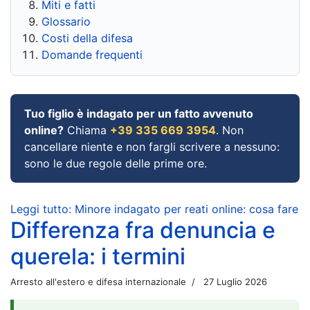
Miti e fatti
Glossario
Costi della difesa
Domande frequenti
Tuo figlio è indagato per un fatto avvenuto
online?
Chiama
+39 335 669 3954
. Non
cancellare niente e non fargli scrivere a nessuno:
sono le due regole delle prime ore.
Leggi tutto: Minore indagato per reati online: cosa fare
Differenza fra denuncia e
querela: i termini
Arresto all'estero e difesa internazionale
27 Luglio 2026