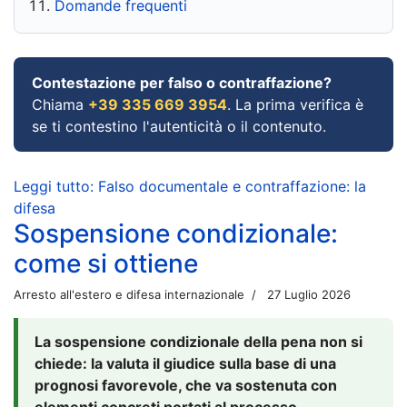
Domande frequenti
Contestazione per falso o contraffazione?
Chiama
+39 335 669 3954
. La prima verifica è
se ti contestino l'autenticità o il contenuto.
Leggi tutto: Falso documentale e contraffazione: la
difesa
Sospensione condizionale:
come si ottiene
Arresto all'estero e difesa internazionale
27 Luglio 2026
La sospensione condizionale della pena non si
chiede: la valuta il giudice sulla base di una
prognosi favorevole, che va sostenuta con
elementi concreti portati al processo.