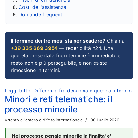
Costi dell'assistenza
Domande frequenti
Il termine dei tre mesi sta per scadere?
Chiama
+39 335 669 3954
— reperibilità h24. Una
querela presentata fuori termine è irrimediabile: il
reato non è più perseguibile, e non esiste
rimessione in termini.
Leggi tutto: Differenza fra denuncia e querela: i termini
Minori e reti telematiche: il
processo minorile
Arresto all'estero e difesa internazionale
30 Luglio 2026
Nel processo penale minorile la finalita' e'