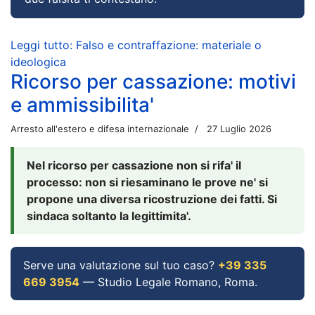
Leggi tutto: Falso e contraffazione: materiale o
ideologica
Ricorso per cassazione: motivi
e ammissibilita'
Arresto all'estero e difesa internazionale
27 Luglio 2026
Nel ricorso per cassazione non si rifa' il
processo: non si riesaminano le prove ne' si
propone una diversa ricostruzione dei fatti. Si
sindaca soltanto la legittimita'.
Serve una valutazione sul tuo caso?
+39 335
669 3954
— Studio Legale Romano, Roma.