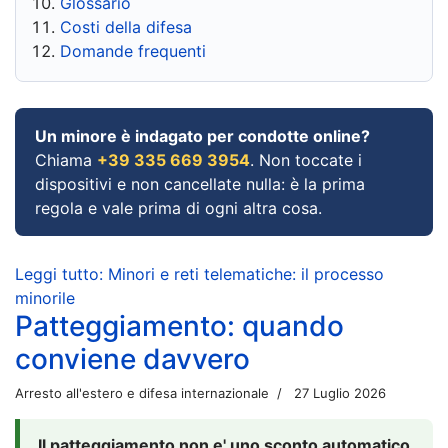
Glossario
Costi della difesa
Domande frequenti
Un minore è indagato per condotte online?
Chiama
+39 335 669 3954
. Non toccate i
dispositivi e non cancellate nulla: è la prima
regola e vale prima di ogni altra cosa.
Leggi tutto: Minori e reti telematiche: il processo
minorile
Patteggiamento: quando
conviene davvero
Arresto all'estero e difesa internazionale
27 Luglio 2026
Il patteggiamento non e' uno sconto automatico