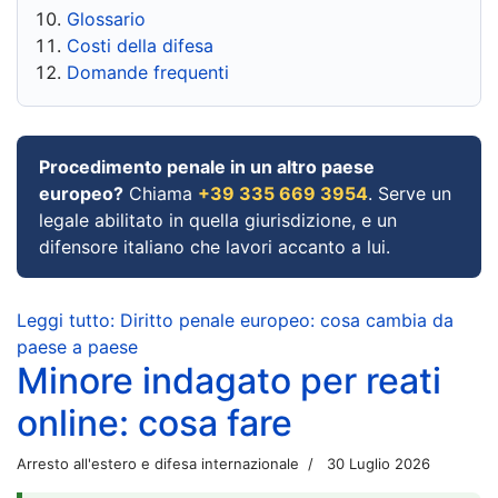
Glossario
Costi della difesa
Domande frequenti
Procedimento penale in un altro paese
europeo?
Chiama
+39 335 669 3954
. Serve un
legale abilitato in quella giurisdizione, e un
difensore italiano che lavori accanto a lui.
Leggi tutto: Diritto penale europeo: cosa cambia da
paese a paese
Minore indagato per reati
online: cosa fare
Arresto all'estero e difesa internazionale
30 Luglio 2026