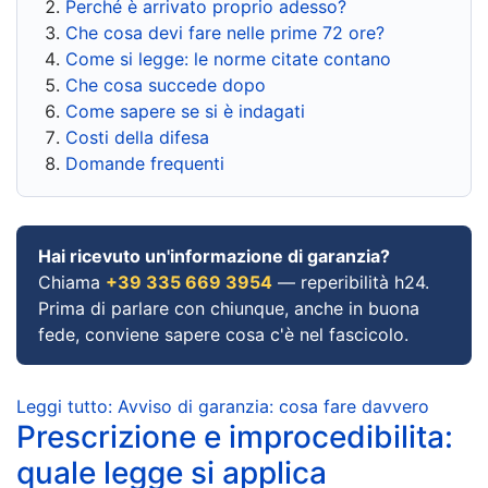
Perché è arrivato proprio adesso?
Che cosa devi fare nelle prime 72 ore?
Come si legge: le norme citate contano
Che cosa succede dopo
Come sapere se si è indagati
Costi della difesa
Domande frequenti
Hai ricevuto un'informazione di garanzia?
Chiama
+39 335 669 3954
— reperibilità h24.
Prima di parlare con chiunque, anche in buona
fede, conviene sapere cosa c'è nel fascicolo.
Leggi tutto: Avviso di garanzia: cosa fare davvero
Prescrizione e improcedibilita:
quale legge si applica