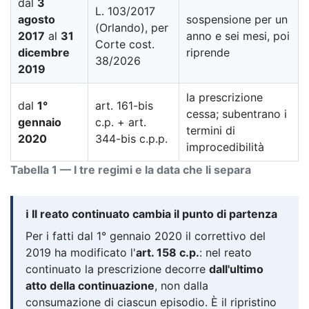
dal
3
L. 103/2017
agosto
sospensione per un
(Orlando), per
2017
al
31
anno e sei mesi, poi
Corte cost.
dicembre
riprende
38/2026
2019
la prescrizione
dal
1°
art. 161-bis
cessa; subentrano i
gennaio
c.p. + art.
termini di
2020
344-bis c.p.p.
improcedibilità
Tabella 1 — I tre regimi e la data che li separa
ℹ️ Il reato continuato cambia il punto di partenza
Per i fatti dal 1° gennaio 2020 il correttivo del
2019 ha modificato l'
art. 158 c.p.
: nel reato
continuato la prescrizione decorre
dall'ultimo
atto della continuazione
, non dalla
consumazione di ciascun episodio. È il ripristino