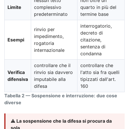
nessun tetto
non oltre un
Limite
complessivo
quarto in più del
predeterminato
termine base
interrogatorio,
rinvio per
decreto di
impedimento,
Esempi
citazione,
rogatoria
sentenza di
internazionale
condanna
controllare che il
controllare che
Verifica
rinvio sia davvero
l'atto sia fra quelli
difensiva
imputabile alla
tipizzati dall'art.
difesa
160
Tabella 2 — Sospensione e interruzione: due cose
diverse
⚠️ La sospensione che la difesa si procura da
sola