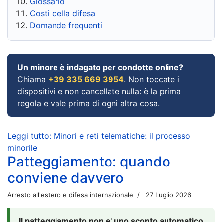
Glossario
Costi della difesa
Domande frequenti
Un minore è indagato per condotte online?
Chiama
+39 335 669 3954
. Non toccate i
dispositivi e non cancellate nulla: è la prima
regola e vale prima di ogni altra cosa.
Leggi tutto: Minori e reti telematiche: il processo
minorile
Patteggiamento: quando
conviene davvero
Arresto all'estero e difesa internazionale
27 Luglio 2026
Il patteggiamento non e' uno sconto automatico