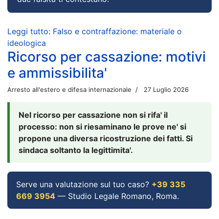
Leggi tutto: Falso e contraffazione: materiale o
ideologica
Ricorso per cassazione: motivi
e ammissibilita'
Arresto all'estero e difesa internazionale
27 Luglio 2026
Nel ricorso per cassazione non si rifa' il
processo: non si riesaminano le prove ne' si
propone una diversa ricostruzione dei fatti. Si
sindaca soltanto la legittimita'.
Serve una valutazione sul tuo caso?
+39 335
669 3954
— Studio Legale Romano, Roma.