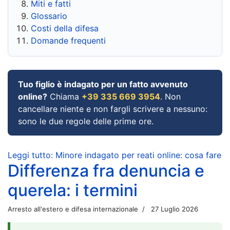
Miti e fatti
Glossario
Costi della difesa
Domande frequenti
Tuo figlio è indagato per un fatto avvenuto
online?
Chiama
+39 335 669 3954
. Non
cancellare niente e non fargli scrivere a nessuno:
sono le due regole delle prime ore.
Leggi tutto: Minore indagato per reati online: cosa fare
Differenza fra denuncia e
querela: i termini
Arresto all'estero e difesa internazionale
27 Luglio 2026