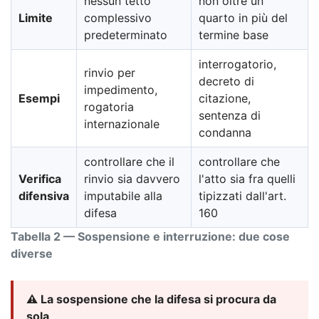
nessun tetto
non oltre un
Limite
complessivo
quarto in più del
predeterminato
termine base
interrogatorio,
rinvio per
decreto di
impedimento,
Esempi
citazione,
rogatoria
sentenza di
internazionale
condanna
controllare che il
controllare che
Verifica
rinvio sia davvero
l'atto sia fra quelli
difensiva
imputabile alla
tipizzati dall'art.
difesa
160
Tabella 2 — Sospensione e interruzione: due cose
diverse
⚠️ La sospensione che la difesa si procura da
sola