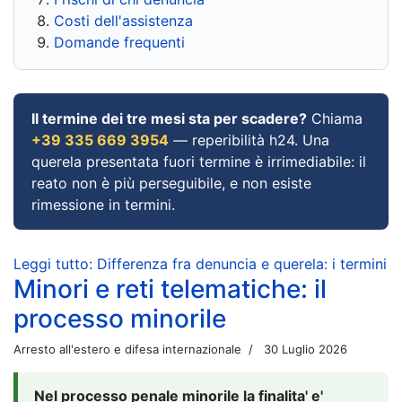
Costi dell'assistenza
Domande frequenti
Il termine dei tre mesi sta per scadere?
Chiama
+39 335 669 3954
— reperibilità h24. Una
querela presentata fuori termine è irrimediabile: il
reato non è più perseguibile, e non esiste
rimessione in termini.
Leggi tutto: Differenza fra denuncia e querela: i termini
Minori e reti telematiche: il
processo minorile
Arresto all'estero e difesa internazionale
30 Luglio 2026
Nel processo penale minorile la finalita' e'