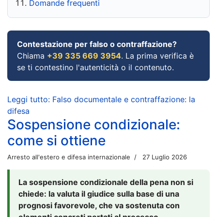
Domande frequenti
Contestazione per falso o contraffazione?
Chiama
+39 335 669 3954
. La prima verifica è
se ti contestino l'autenticità o il contenuto.
Leggi tutto: Falso documentale e contraffazione: la
difesa
Sospensione condizionale:
come si ottiene
Arresto all'estero e difesa internazionale
27 Luglio 2026
La sospensione condizionale della pena non si
chiede: la valuta il giudice sulla base di una
prognosi favorevole, che va sostenuta con
elementi concreti portati al processo.