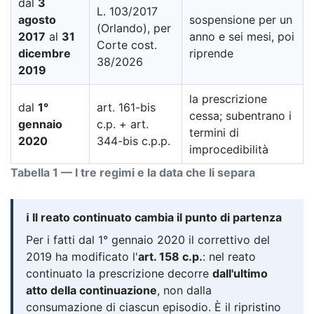
dal
3
L. 103/2017
agosto
sospensione per un
(Orlando), per
2017
al
31
anno e sei mesi, poi
Corte cost.
dicembre
riprende
38/2026
2019
la prescrizione
dal
1°
art. 161-bis
cessa; subentrano i
gennaio
c.p. + art.
termini di
2020
344-bis c.p.p.
improcedibilità
Tabella 1 — I tre regimi e la data che li separa
ℹ️ Il reato continuato cambia il punto di partenza
Per i fatti dal 1° gennaio 2020 il correttivo del
2019 ha modificato l'
art. 158 c.p.
: nel reato
continuato la prescrizione decorre
dall'ultimo
atto della continuazione
, non dalla
consumazione di ciascun episodio. È il ripristino