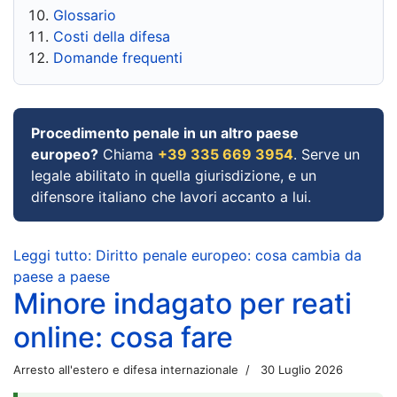
Glossario
Costi della difesa
Domande frequenti
Procedimento penale in un altro paese
europeo?
Chiama
+39 335 669 3954
. Serve un
legale abilitato in quella giurisdizione, e un
difensore italiano che lavori accanto a lui.
Leggi tutto: Diritto penale europeo: cosa cambia da
paese a paese
Minore indagato per reati
online: cosa fare
Arresto all'estero e difesa internazionale
30 Luglio 2026