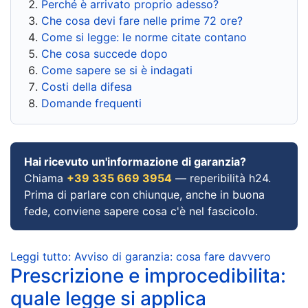
Perché è arrivato proprio adesso?
Che cosa devi fare nelle prime 72 ore?
Come si legge: le norme citate contano
Che cosa succede dopo
Come sapere se si è indagati
Costi della difesa
Domande frequenti
Hai ricevuto un'informazione di garanzia?
Chiama
+39 335 669 3954
— reperibilità h24.
Prima di parlare con chiunque, anche in buona
fede, conviene sapere cosa c'è nel fascicolo.
Leggi tutto: Avviso di garanzia: cosa fare davvero
Prescrizione e improcedibilita:
quale legge si applica