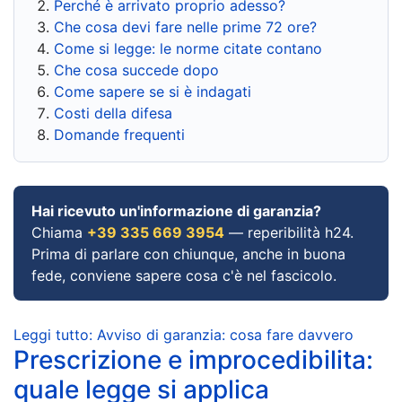
Perché è arrivato proprio adesso?
Che cosa devi fare nelle prime 72 ore?
Come si legge: le norme citate contano
Che cosa succede dopo
Come sapere se si è indagati
Costi della difesa
Domande frequenti
Hai ricevuto un'informazione di garanzia?
Chiama
+39 335 669 3954
— reperibilità h24.
Prima di parlare con chiunque, anche in buona
fede, conviene sapere cosa c'è nel fascicolo.
Leggi tutto: Avviso di garanzia: cosa fare davvero
Prescrizione e improcedibilita:
quale legge si applica