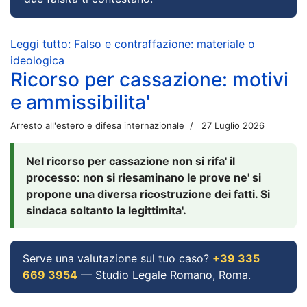
Leggi tutto: Falso e contraffazione: materiale o
ideologica
Ricorso per cassazione: motivi
e ammissibilita'
Arresto all'estero e difesa internazionale
27 Luglio 2026
Nel ricorso per cassazione non si rifa' il
processo: non si riesaminano le prove ne' si
propone una diversa ricostruzione dei fatti. Si
sindaca soltanto la legittimita'.
Serve una valutazione sul tuo caso?
+39 335
669 3954
— Studio Legale Romano, Roma.