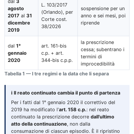
dal
3
L. 103/2017
agosto
sospensione per un
(Orlando), per
2017
al
31
anno e sei mesi, poi
Corte cost.
dicembre
riprende
38/2026
2019
la prescrizione
dal
1°
art. 161-bis
cessa; subentrano i
gennaio
c.p. + art.
termini di
2020
344-bis c.p.p.
improcedibilità
Tabella 1 — I tre regimi e la data che li separa
ℹ️ Il reato continuato cambia il punto di partenza
Per i fatti dal 1° gennaio 2020 il correttivo del
2019 ha modificato l'
art. 158 c.p.
: nel reato
continuato la prescrizione decorre
dall'ultimo
atto della continuazione
, non dalla
consumazione di ciascun episodio. È il ripristino