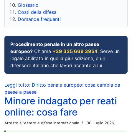
Glossario
Costi della difesa
Domande frequenti
Procedimento penale in un altro paese
europeo?
Chiama
+39 335 669 3954
. Serve un
legale abilitato in quella giurisdizione, e un
difensore italiano che lavori accanto a lui.
Leggi tutto: Diritto penale europeo: cosa cambia da
paese a paese
Minore indagato per reati
online: cosa fare
Arresto all'estero e difesa internazionale
30 Luglio 2026