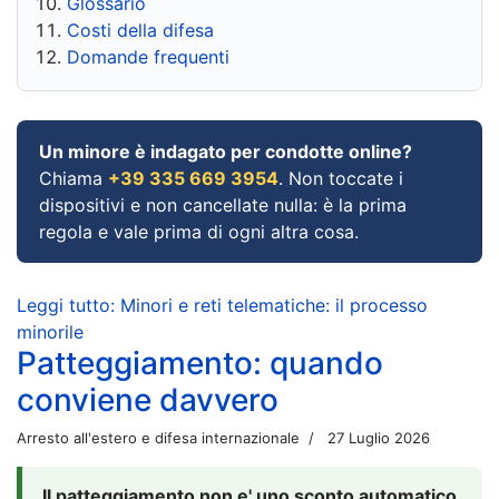
Glossario
Costi della difesa
Domande frequenti
Un minore è indagato per condotte online?
Chiama
+39 335 669 3954
. Non toccate i
dispositivi e non cancellate nulla: è la prima
regola e vale prima di ogni altra cosa.
Leggi tutto: Minori e reti telematiche: il processo
minorile
Patteggiamento: quando
conviene davvero
Arresto all'estero e difesa internazionale
27 Luglio 2026
Il patteggiamento non e' uno sconto automatico