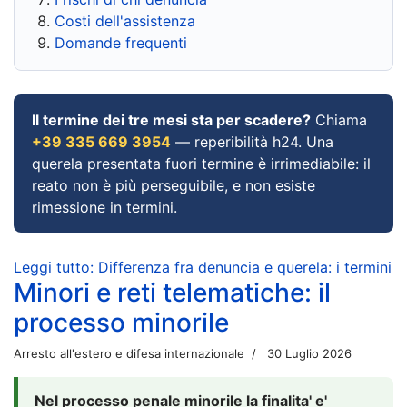
Costi dell'assistenza
Domande frequenti
Il termine dei tre mesi sta per scadere?
Chiama
+39 335 669 3954
— reperibilità h24. Una
querela presentata fuori termine è irrimediabile: il
reato non è più perseguibile, e non esiste
rimessione in termini.
Leggi tutto: Differenza fra denuncia e querela: i termini
Minori e reti telematiche: il
processo minorile
Arresto all'estero e difesa internazionale
30 Luglio 2026
Nel processo penale minorile la finalita' e'