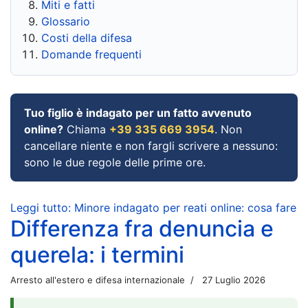
Miti e fatti
Glossario
Costi della difesa
Domande frequenti
Tuo figlio è indagato per un fatto avvenuto
online?
Chiama
+39 335 669 3954
. Non
cancellare niente e non fargli scrivere a nessuno:
sono le due regole delle prime ore.
Leggi tutto: Minore indagato per reati online: cosa fare
Differenza fra denuncia e
querela: i termini
Arresto all'estero e difesa internazionale
27 Luglio 2026