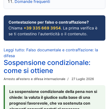
Domande frequenti
Contestazione per falso o contraffazione?
Chiama
+39 335 669 3954
. La prima verifica è
se ti contestino l'autenticità o il contenuto.
Leggi tutto: Falso documentale e contraffazione: la
difesa
Sospensione condizionale:
come si ottiene
Arresto all'estero e difesa internazionale
27 Luglio 2026
La sospensione condizionale della pena non si
chiede: la valuta il giudice sulla base di una
prognosi favorevole, che va sostenuta con
elementi concreti portati al processo.