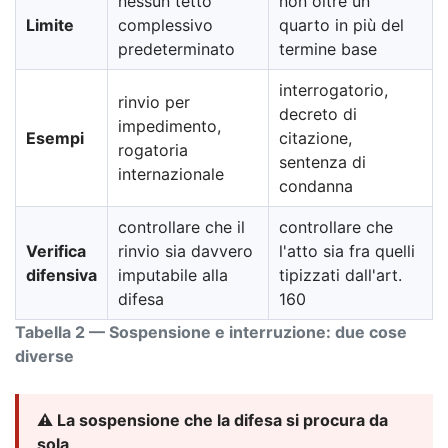
nessun tetto
non oltre un
Limite
complessivo
quarto in più del
predeterminato
termine base
interrogatorio,
rinvio per
decreto di
impedimento,
Esempi
citazione,
rogatoria
sentenza di
internazionale
condanna
controllare che il
controllare che
Verifica
rinvio sia davvero
l'atto sia fra quelli
difensiva
imputabile alla
tipizzati dall'art.
difesa
160
Tabella 2 — Sospensione e interruzione: due cose
diverse
⚠️ La sospensione che la difesa si procura da
sola