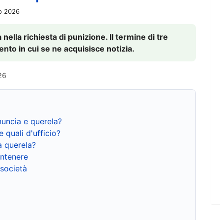
io 2026
nella richiesta di punizione. Il termine di tre
to in cui se ne acquisisce notizia.
26
nuncia e querela?
e quali d'ufficio?
a querela?
ntenere
 società