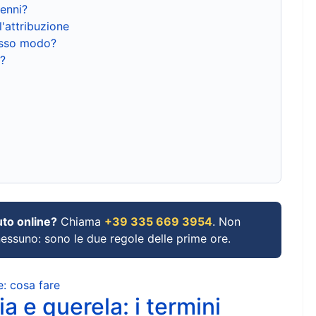
renni?
l'attribuzione
tesso modo?
?
uto online?
Chiama
+39 335 669 3954
. Non
 nessuno: sono le due regole delle prime ore.
e: cosa fare
a e querela: i termini