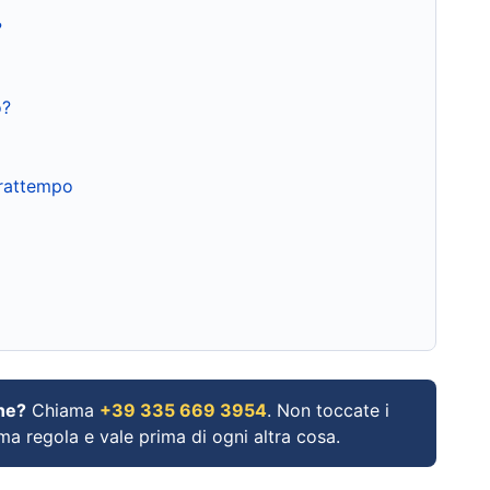
?
o?
frattempo
ne?
Chiama
+39 335 669 3954
. Non toccate i
ima regola e vale prima di ogni altra cosa.