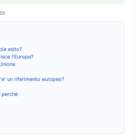
026
bia esito?
isce l'Europa?
'Unione
'e' un riferimento europeo?
e perché