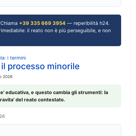
Chiama
+39 335 669 3954
— reperibilità h24.
imediabile: il reato non è più perseguibile, e non
a: i termini
 il processo minorile
io 2026
 e' educativa, e questo cambia gli strumenti: la
ravita' del reato contestato.
026