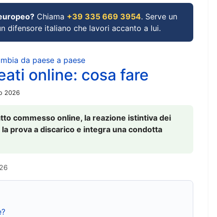
 europeo?
Chiama
+39 335 669 3954
. Serve un
un difensore italiano che lavori accanto a lui.
cambia da paese a paese
ati online: cosa fare
io 2026
to commesso online, la reazione istintiva dei
 la prova a discarico e integra una condotta
026
e?