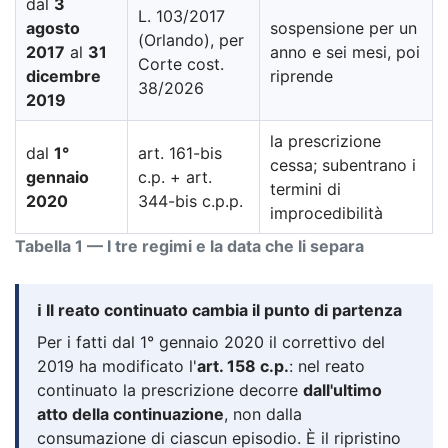
dal
3
L. 103/2017
agosto
sospensione per un
(Orlando), per
2017
al
31
anno e sei mesi, poi
Corte cost.
dicembre
riprende
38/2026
2019
la prescrizione
dal
1°
art. 161-bis
cessa; subentrano i
gennaio
c.p. + art.
termini di
2020
344-bis c.p.p.
improcedibilità
Tabella 1 — I tre regimi e la data che li separa
ℹ️ Il reato continuato cambia il punto di partenza
Per i fatti dal 1° gennaio 2020 il correttivo del
2019 ha modificato l'
art. 158 c.p.
: nel reato
continuato la prescrizione decorre
dall'ultimo
atto della continuazione
, non dalla
consumazione di ciascun episodio. È il ripristino