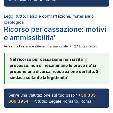
Leggi tutto: Falso e contraffazione: materiale o
ideologica
Ricorso per cassazione: motivi
e ammissibilita'
Arresto all'estero e difesa internazionale
27 Luglio 2026
Nel ricorso per cassazione non si rifa' il
processo: non si riesaminano le prove ne' si
propone una diversa ricostruzione dei fatti. Si
sindaca soltanto la legittimita'.
Serve una valutazione sul tuo caso?
+39 335
669 3954
— Studio Legale Romano, Roma.