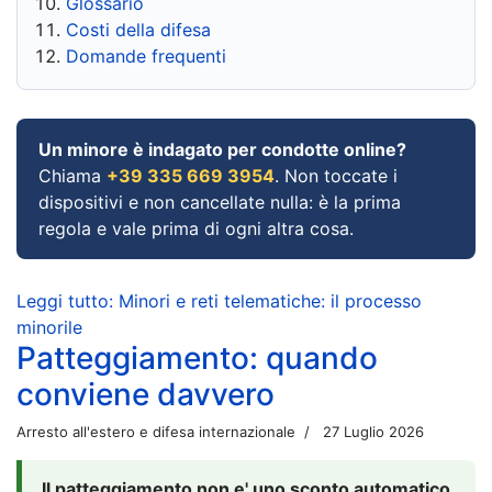
Glossario
Costi della difesa
Domande frequenti
Un minore è indagato per condotte online?
Chiama
+39 335 669 3954
. Non toccate i
dispositivi e non cancellate nulla: è la prima
regola e vale prima di ogni altra cosa.
Leggi tutto: Minori e reti telematiche: il processo
minorile
Patteggiamento: quando
conviene davvero
Arresto all'estero e difesa internazionale
27 Luglio 2026
Il patteggiamento non e' uno sconto automatico