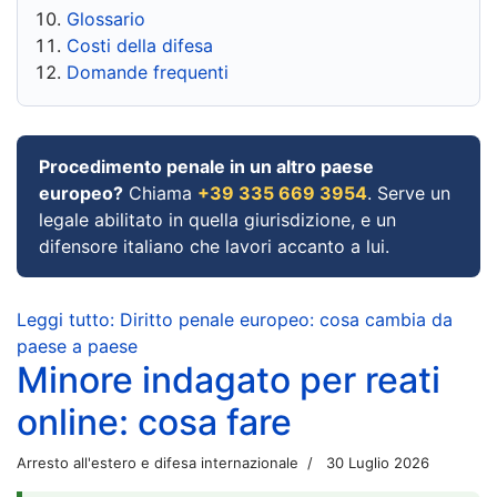
Glossario
Costi della difesa
Domande frequenti
Procedimento penale in un altro paese
europeo?
Chiama
+39 335 669 3954
. Serve un
legale abilitato in quella giurisdizione, e un
difensore italiano che lavori accanto a lui.
Leggi tutto: Diritto penale europeo: cosa cambia da
paese a paese
Minore indagato per reati
online: cosa fare
Arresto all'estero e difesa internazionale
30 Luglio 2026