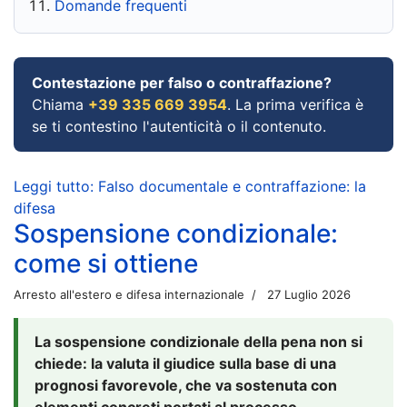
Domande frequenti
Contestazione per falso o contraffazione?
Chiama
+39 335 669 3954
. La prima verifica è
se ti contestino l'autenticità o il contenuto.
Leggi tutto: Falso documentale e contraffazione: la
difesa
Sospensione condizionale:
come si ottiene
Arresto all'estero e difesa internazionale
27 Luglio 2026
La sospensione condizionale della pena non si
chiede: la valuta il giudice sulla base di una
prognosi favorevole, che va sostenuta con
elementi concreti portati al processo.