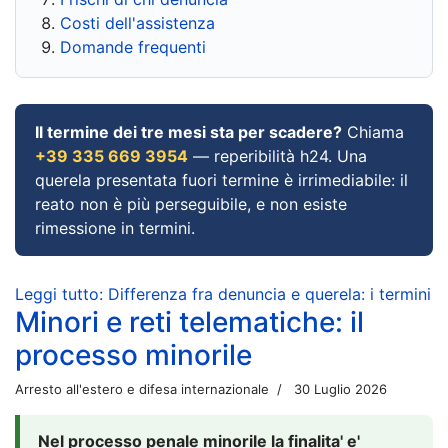
Costi dell'assistenza
Domande frequenti
Il termine dei tre mesi sta per scadere?
Chiama
+39 335 669 3954
— reperibilità h24. Una
querela presentata fuori termine è irrimediabile: il
reato non è più perseguibile, e non esiste
rimessione in termini.
Leggi tutto: Differenza fra denuncia e querela: i termini
Minori e reti telematiche: il
processo minorile
Arresto all'estero e difesa internazionale
30 Luglio 2026
Nel processo penale minorile la finalita' e'