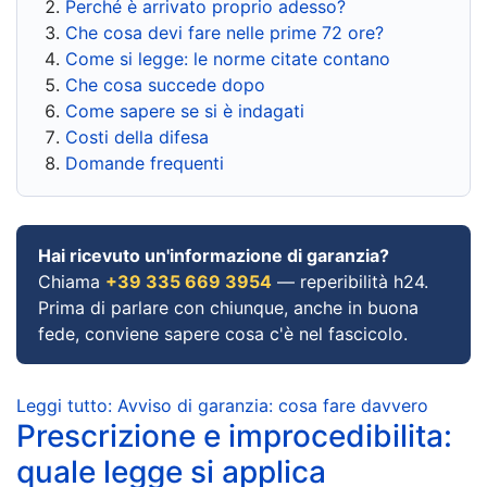
Perché è arrivato proprio adesso?
Che cosa devi fare nelle prime 72 ore?
Come si legge: le norme citate contano
Che cosa succede dopo
Come sapere se si è indagati
Costi della difesa
Domande frequenti
Hai ricevuto un'informazione di garanzia?
Chiama
+39 335 669 3954
— reperibilità h24.
Prima di parlare con chiunque, anche in buona
fede, conviene sapere cosa c'è nel fascicolo.
Leggi tutto: Avviso di garanzia: cosa fare davvero
Prescrizione e improcedibilita:
quale legge si applica