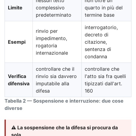
nessun tetto
non oltre un
Limite
complessivo
quarto in più del
predeterminato
termine base
interrogatorio,
rinvio per
decreto di
impedimento,
Esempi
citazione,
rogatoria
sentenza di
internazionale
condanna
controllare che il
controllare che
Verifica
rinvio sia davvero
l'atto sia fra quelli
difensiva
imputabile alla
tipizzati dall'art.
difesa
160
Tabella 2 — Sospensione e interruzione: due cose
diverse
⚠️ La sospensione che la difesa si procura da
sola