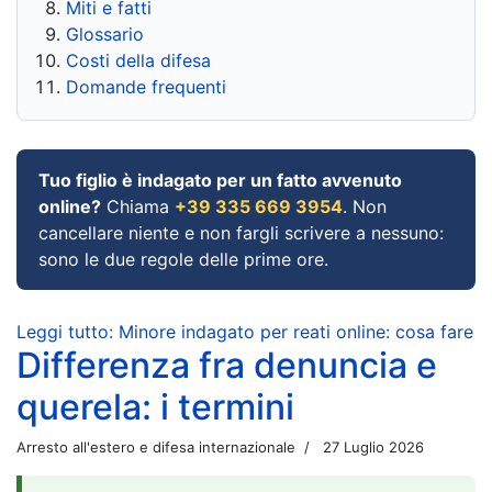
Miti e fatti
Glossario
Costi della difesa
Domande frequenti
Tuo figlio è indagato per un fatto avvenuto
online?
Chiama
+39 335 669 3954
. Non
cancellare niente e non fargli scrivere a nessuno:
sono le due regole delle prime ore.
Leggi tutto: Minore indagato per reati online: cosa fare
Differenza fra denuncia e
querela: i termini
Arresto all'estero e difesa internazionale
27 Luglio 2026