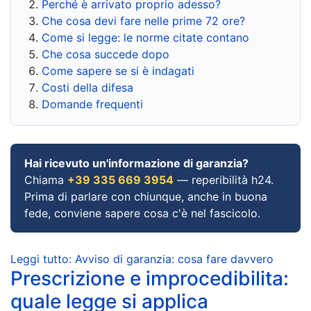
Perché è arrivato proprio adesso?
Che cosa devi fare nelle prime 72 ore?
Come si legge: le norme citate contano
Che cosa succede dopo
Come sapere se si è indagati
Costi della difesa
Domande frequenti
Hai ricevuto un'informazione di garanzia?
Chiama
+39 335 669 3954
— reperibilità h24.
Prima di parlare con chiunque, anche in buona
fede, conviene sapere cosa c'è nel fascicolo.
Leggi tutto: Avviso di garanzia: cosa fare davvero
Prescrizione e improcedibilita:
quale legge si applica