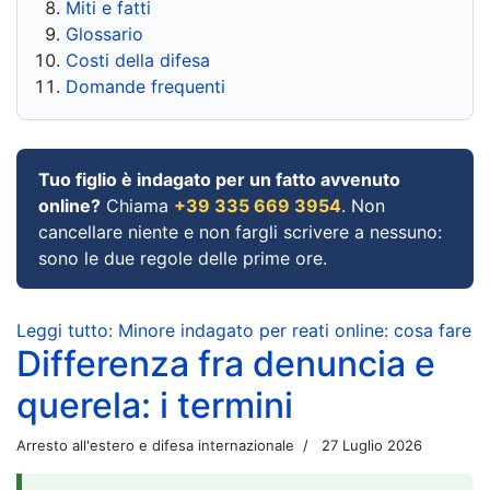
Miti e fatti
Glossario
Costi della difesa
Domande frequenti
Tuo figlio è indagato per un fatto avvenuto
online?
Chiama
+39 335 669 3954
. Non
cancellare niente e non fargli scrivere a nessuno:
sono le due regole delle prime ore.
Leggi tutto: Minore indagato per reati online: cosa fare
Differenza fra denuncia e
querela: i termini
Arresto all'estero e difesa internazionale
27 Luglio 2026