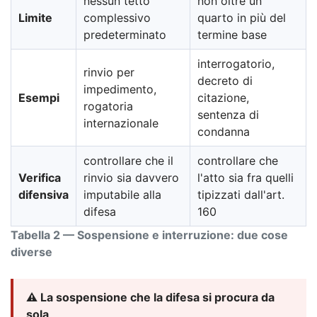
nessun tetto
non oltre un
Limite
complessivo
quarto in più del
predeterminato
termine base
interrogatorio,
rinvio per
decreto di
impedimento,
Esempi
citazione,
rogatoria
sentenza di
internazionale
condanna
controllare che il
controllare che
Verifica
rinvio sia davvero
l'atto sia fra quelli
difensiva
imputabile alla
tipizzati dall'art.
difesa
160
Tabella 2 — Sospensione e interruzione: due cose
diverse
⚠️ La sospensione che la difesa si procura da
sola