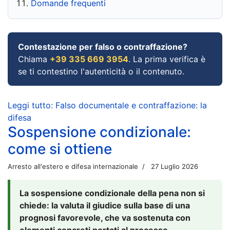
Domande frequenti
Contestazione per falso o contraffazione?
Chiama
+39 335 669 3954
. La prima verifica è
se ti contestino l'autenticità o il contenuto.
Leggi tutto: Falso documentale e contraffazione: la
difesa
Sospensione condizionale:
come si ottiene
Arresto all'estero e difesa internazionale
27 Luglio 2026
La sospensione condizionale della pena non si
chiede: la valuta il giudice sulla base di una
prognosi favorevole, che va sostenuta con
elementi concreti portati al processo.