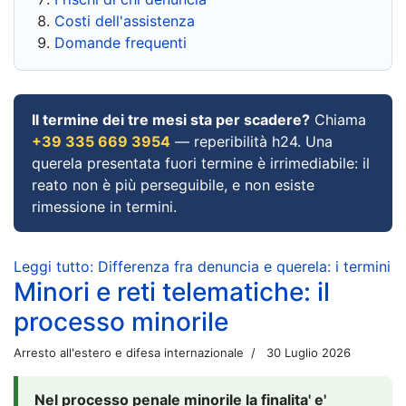
Costi dell'assistenza
Domande frequenti
Il termine dei tre mesi sta per scadere?
Chiama
+39 335 669 3954
— reperibilità h24. Una
querela presentata fuori termine è irrimediabile: il
reato non è più perseguibile, e non esiste
rimessione in termini.
Leggi tutto: Differenza fra denuncia e querela: i termini
Minori e reti telematiche: il
processo minorile
Arresto all'estero e difesa internazionale
30 Luglio 2026
Nel processo penale minorile la finalita' e'