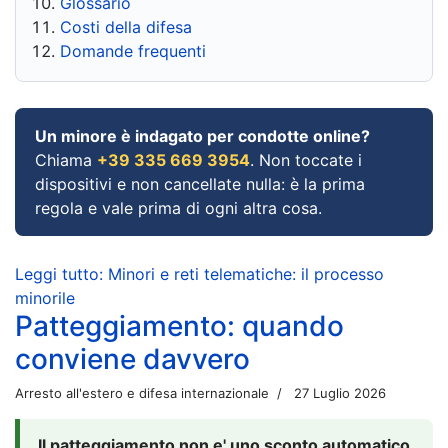
Glossario
Costi della difesa
Domande frequenti
Un minore è indagato per condotte online?
Chiama
+39 335 669 3954
. Non toccate i
dispositivi e non cancellate nulla: è la prima
regola e vale prima di ogni altra cosa.
Leggi tutto: Minori e reti telematiche: il processo
minorile
Patteggiamento: quando
conviene davvero
Arresto all'estero e difesa internazionale
27 Luglio 2026
Il patteggiamento non e' uno sconto automatico