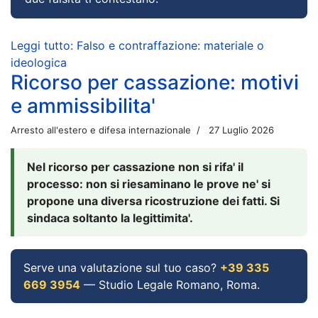
Leggi tutto: Falso e contraffazione: materiale o
ideologica
Ricorso per cassazione: motivi
e ammissibilita'
Arresto all'estero e difesa internazionale
27 Luglio 2026
Nel ricorso per cassazione non si rifa' il
processo: non si riesaminano le prove ne' si
propone una diversa ricostruzione dei fatti. Si
sindaca soltanto la legittimita'.
Serve una valutazione sul tuo caso?
+39 335
669 3954
— Studio Legale Romano, Roma.