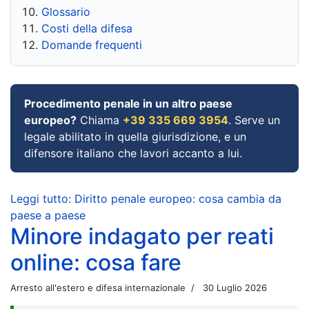
Glossario
Costi della difesa
Domande frequenti
Procedimento penale in un altro paese
europeo?
Chiama
+39 335 669 3954
. Serve un
legale abilitato in quella giurisdizione, e un
difensore italiano che lavori accanto a lui.
Leggi tutto: Diritto penale europeo: cosa cambia da
paese a paese
Minore indagato per reati
online: cosa fare
Arresto all'estero e difesa internazionale
30 Luglio 2026