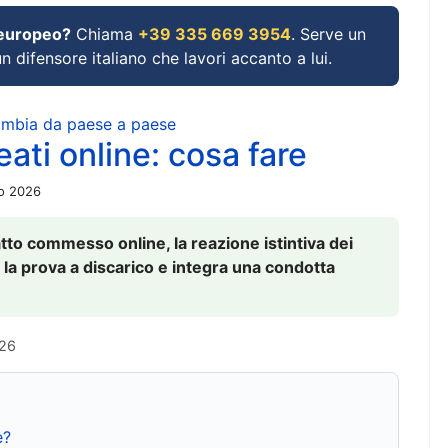
 europeo?
Chiama
+39 335 669 3954
. Serve un
un difensore italiano che lavori accanto a lui.
cambia da paese a paese
ati online: cosa fare
io 2026
to commesso online, la reazione istintiva dei
 la prova a discarico e integra una condotta
026
e?