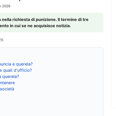
io 2026
nella richiesta di punizione. Il termine di tre
to in cui se ne acquisisce notizia.
26
nuncia e querela?
e quali d'ufficio?
a querela?
ntenere
 società