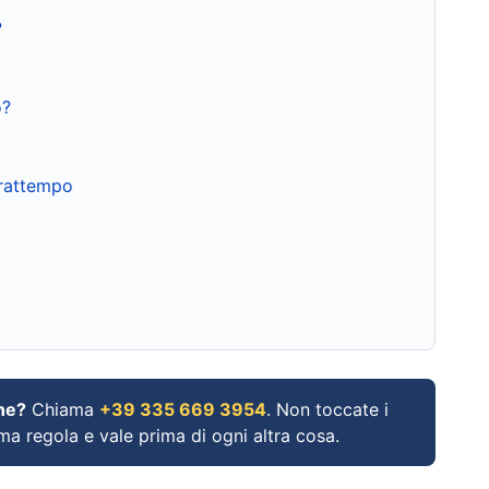
?
o?
frattempo
ne?
Chiama
+39 335 669 3954
. Non toccate i
ima regola e vale prima di ogni altra cosa.