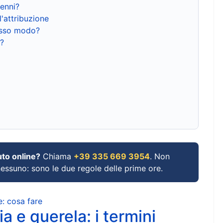
renni?
l'attribuzione
tesso modo?
?
uto online?
Chiama
+39 335 669 3954
. Non
 nessuno: sono le due regole delle prime ore.
e: cosa fare
a e querela: i termini