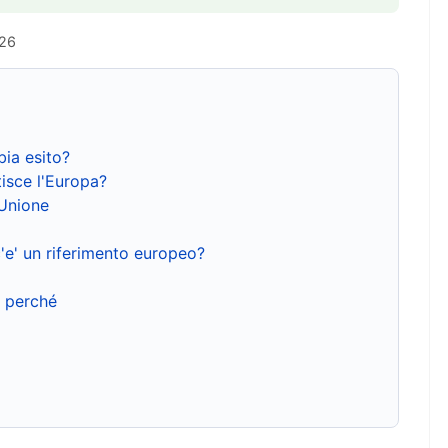
026
bia esito?
isce l'Europa?
'Unione
'e' un riferimento europeo?
e perché