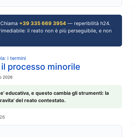
Chiama
+39 335 669 3954
— reperibilità h24.
imediabile: il reato non è più perseguibile, e non
a: i termini
 il processo minorile
io 2026
 e' educativa, e questo cambia gli strumenti: la
ravita' del reato contestato.
026