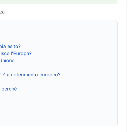
026
bia esito?
isce l'Europa?
'Unione
'e' un riferimento europeo?
e perché