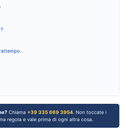
?
o?
frattempo
ne?
Chiama
+39 335 669 3954
. Non toccate i
ima regola e vale prima di ogni altra cosa.