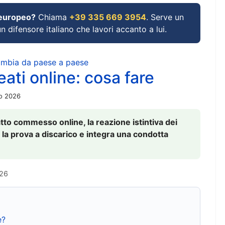
 europeo?
Chiama
+39 335 669 3954
. Serve un
un difensore italiano che lavori accanto a lui.
cambia da paese a paese
ati online: cosa fare
io 2026
to commesso online, la reazione istintiva dei
 la prova a discarico e integra una condotta
026
e?