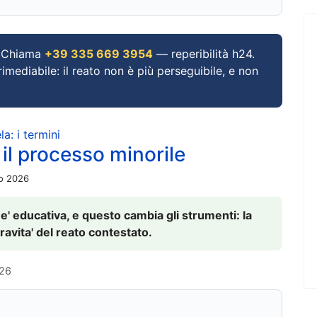
Chiama
+39 335 669 3954
— reperibilità h24.
imediabile: il reato non è più perseguibile, e non
a: i termini
 il processo minorile
io 2026
 e' educativa, e questo cambia gli strumenti: la
ravita' del reato contestato.
026