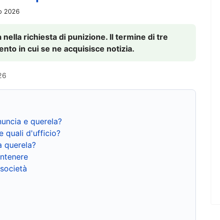
io 2026
nella richiesta di punizione. Il termine di tre
to in cui se ne acquisisce notizia.
26
nuncia e querela?
e quali d'ufficio?
a querela?
ntenere
 società