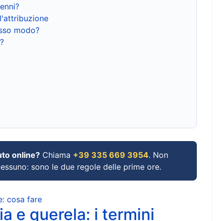
renni?
l'attribuzione
tesso modo?
?
uto online?
Chiama
+39 335 669 3954
. Non
 nessuno: sono le due regole delle prime ore.
e: cosa fare
a e querela: i termini