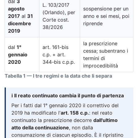
dal
3
L. 103/2017
agosto
sospensione per un
(Orlando), per
2017
al
31
anno e sei mesi, poi
Corte cost.
dicembre
riprende
38/2026
2019
la prescrizione
dal
1°
art. 161-bis
cessa; subentrano i
gennaio
c.p. + art.
termini di
2020
344-bis c.p.p.
improcedibilità
Tabella 1 — I tre regimi e la data che li separa
ℹ️ Il reato continuato cambia il punto di partenza
Per i fatti dal 1° gennaio 2020 il correttivo del
2019 ha modificato l'
art. 158 c.p.
: nel reato
continuato la prescrizione decorre
dall'ultimo
atto della continuazione
, non dalla
consumazione di ciascun episodio. È il ripristino