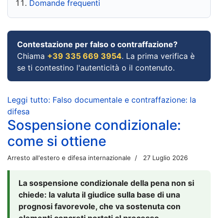
Domande frequenti
Contestazione per falso o contraffazione?
Chiama
+39 335 669 3954
. La prima verifica è
se ti contestino l'autenticità o il contenuto.
Leggi tutto: Falso documentale e contraffazione: la
difesa
Sospensione condizionale:
come si ottiene
Arresto all'estero e difesa internazionale
27 Luglio 2026
La sospensione condizionale della pena non si
chiede: la valuta il giudice sulla base di una
prognosi favorevole, che va sostenuta con
elementi concreti portati al processo.