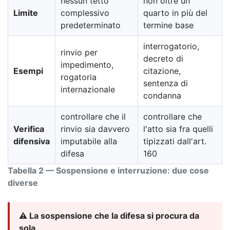
nessun tetto
non oltre un
Limite
complessivo
quarto in più del
predeterminato
termine base
interrogatorio,
rinvio per
decreto di
impedimento,
Esempi
citazione,
rogatoria
sentenza di
internazionale
condanna
controllare che il
controllare che
Verifica
rinvio sia davvero
l'atto sia fra quelli
difensiva
imputabile alla
tipizzati dall'art.
difesa
160
Tabella 2 — Sospensione e interruzione: due cose
diverse
⚠️ La sospensione che la difesa si procura da
sola