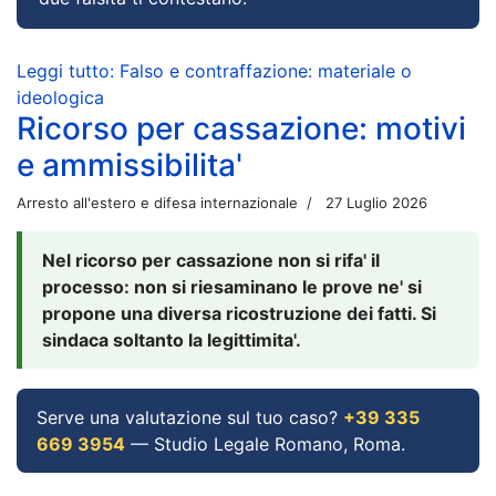
Leggi tutto: Falso e contraffazione: materiale o
ideologica
Ricorso per cassazione: motivi
e ammissibilita'
Arresto all'estero e difesa internazionale
27 Luglio 2026
Nel ricorso per cassazione non si rifa' il
processo: non si riesaminano le prove ne' si
propone una diversa ricostruzione dei fatti. Si
sindaca soltanto la legittimita'.
Serve una valutazione sul tuo caso?
+39 335
669 3954
— Studio Legale Romano, Roma.