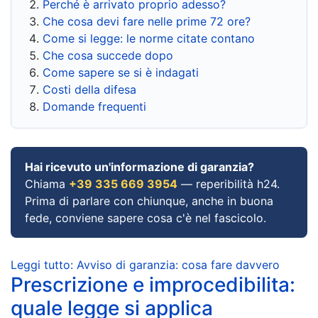
Perché è arrivato proprio adesso?
Che cosa devi fare nelle prime 72 ore?
Come si legge: le norme citate contano
Che cosa succede dopo
Come sapere se si è indagati
Costi della difesa
Domande frequenti
Hai ricevuto un'informazione di garanzia?
Chiama
+39 335 669 3954
— reperibilità h24.
Prima di parlare con chiunque, anche in buona
fede, conviene sapere cosa c'è nel fascicolo.
Leggi tutto: Avviso di garanzia: cosa fare davvero
Prescrizione e improcedibilita:
quale legge si applica