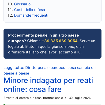
Glossario
Costi della difesa
Domande frequenti
Procedimento penale in un altro paese
europeo?
Chiama
+39 335 669 3954
. Serve un
legale abilitato in quella giurisdizione, e un
difensore italiano che lavori accanto a lui.
Leggi tutto: Diritto penale europeo: cosa cambia da
paese a paese
Minore indagato per reati
online: cosa fare
Arresto all'estero e difesa internazionale
30 Luglio 2026