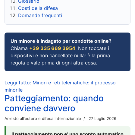
Glossario
Costi della difesa
Domande frequenti
Un minore è indagato per condotte online?
Chiama
+39 335 669 3954
. Non toccate i
dispositivi e non cancellate nulla: è la prima
regola e vale prima di ogni altra cosa.
Leggi tutto: Minori e reti telematiche: il processo
minorile
Patteggiamento: quando
conviene davvero
Arresto all'estero e difesa internazionale
27 Luglio 2026
Il patteggiamento non e' uno sconto automatico