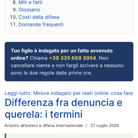
Miti e fatti
Glossario
Costi della difesa
Domande frequenti
Tuo figlio è indagato per un fatto avvenuto
online?
Chiama
+39 335 669 3954
. Non
cancellare niente e non fargli scrivere a nessuno:
sono le due regole delle prime ore.
Leggi tutto: Minore indagato per reati online: cosa fare
Differenza fra denuncia e
querela: i termini
Arresto all'estero e difesa internazionale
27 Luglio 2026