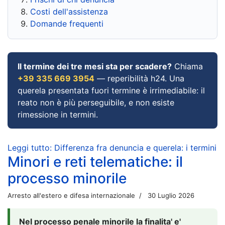
Costi dell'assistenza
Domande frequenti
Il termine dei tre mesi sta per scadere?
Chiama
+39 335 669 3954
— reperibilità h24. Una
querela presentata fuori termine è irrimediabile: il
reato non è più perseguibile, e non esiste
rimessione in termini.
Leggi tutto: Differenza fra denuncia e querela: i termini
Minori e reti telematiche: il
processo minorile
Arresto all'estero e difesa internazionale
30 Luglio 2026
Nel processo penale minorile la finalita' e'