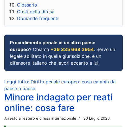
Glossario
Costi della difesa
Domande frequenti
Procedimento penale in un altro paese
europeo?
Chiama
+39 335 669 3954
. Serve un
legale abilitato in quella giurisdizione, e un
difensore italiano che lavori accanto a lui.
Leggi tutto: Diritto penale europeo: cosa cambia da
paese a paese
Minore indagato per reati
online: cosa fare
Arresto all'estero e difesa internazionale
30 Luglio 2026