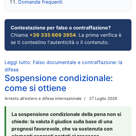
Domande frequenti
Contestazione per falso o contraffazione?
Chiama
+39 335 669 3954
. La prima verifica è
se ti contestino l'autenticità o il contenuto.
Leggi tutto: Falso documentale e contraffazione: la
difesa
Sospensione condizionale:
come si ottiene
Arresto all'estero e difesa internazionale
27 Luglio 2026
La sospensione condizionale della pena non si
chiede: la valuta il giudice sulla base di una
prognosi favorevole, che va sostenuta con
elementi concreti portati al processo.