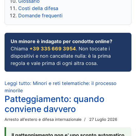
Glossario
Costi della difesa
Domande frequenti
Un minore è indagato per condotte online?
Chiama
+39 335 669 3954
. Non toccate i
dispositivi e non cancellate nulla: è la prima
regola e vale prima di ogni altra cosa.
Leggi tutto: Minori e reti telematiche: il processo
minorile
Patteggiamento: quando
conviene davvero
Arresto all'estero e difesa internazionale
27 Luglio 2026
Il patteggiamento non e' uno sconto automatico