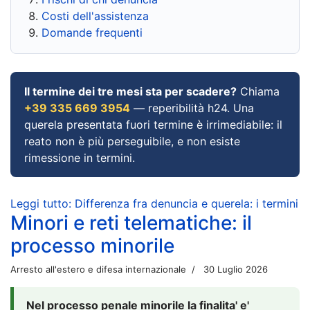
Costi dell'assistenza
Domande frequenti
Il termine dei tre mesi sta per scadere?
Chiama
+39 335 669 3954
— reperibilità h24. Una
querela presentata fuori termine è irrimediabile: il
reato non è più perseguibile, e non esiste
rimessione in termini.
Leggi tutto: Differenza fra denuncia e querela: i termini
Minori e reti telematiche: il
processo minorile
Arresto all'estero e difesa internazionale
30 Luglio 2026
Nel processo penale minorile la finalita' e'