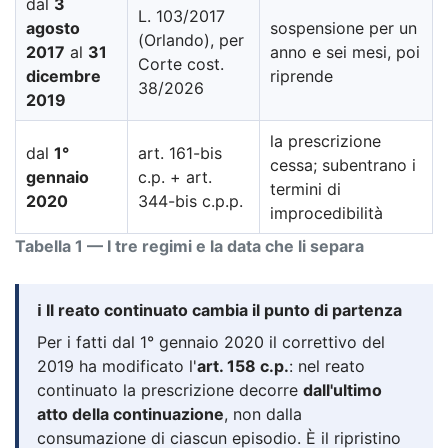
dal
3
L. 103/2017
agosto
sospensione per un
(Orlando), per
2017
al
31
anno e sei mesi, poi
Corte cost.
dicembre
riprende
38/2026
2019
la prescrizione
dal
1°
art. 161-bis
cessa; subentrano i
gennaio
c.p. + art.
termini di
2020
344-bis c.p.p.
improcedibilità
Tabella 1 — I tre regimi e la data che li separa
ℹ️ Il reato continuato cambia il punto di partenza
Per i fatti dal 1° gennaio 2020 il correttivo del
2019 ha modificato l'
art. 158 c.p.
: nel reato
continuato la prescrizione decorre
dall'ultimo
atto della continuazione
, non dalla
consumazione di ciascun episodio. È il ripristino