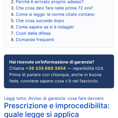
Perché è arrivato proprio adesso?
Che cosa devi fare nelle prime 72 ore?
Come si legge: le norme citate contano
Che cosa succede dopo
Come sapere se si è indagati
Costi della difesa
Domande frequenti
Hai ricevuto un'informazione di garanzia?
Chiama
+39 335 669 3954
— reperibilità h24.
Prima di parlare con chiunque, anche in buona
fede, conviene sapere cosa c'è nel fascicolo.
Leggi tutto: Avviso di garanzia: cosa fare davvero
Prescrizione e improcedibilita:
quale legge si applica