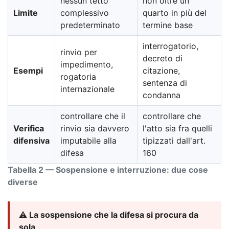
nessun tetto
non oltre un
Limite
complessivo
quarto in più del
predeterminato
termine base
interrogatorio,
rinvio per
decreto di
impedimento,
Esempi
citazione,
rogatoria
sentenza di
internazionale
condanna
controllare che il
controllare che
Verifica
rinvio sia davvero
l'atto sia fra quelli
difensiva
imputabile alla
tipizzati dall'art.
difesa
160
Tabella 2 — Sospensione e interruzione: due cose
diverse
⚠️ La sospensione che la difesa si procura da
sola