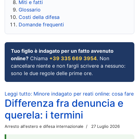
Miti e fatti
Glossario
Costi della difesa
Domande frequenti
Tuo figlio è indagato per un fatto avvenuto
online?
Chiama
+39 335 669 3954
. Non
cancellare niente e non fargli scrivere a nessuno:
sono le due regole delle prime ore.
Leggi tutto: Minore indagato per reati online: cosa fare
Differenza fra denuncia e
querela: i termini
Arresto all'estero e difesa internazionale
27 Luglio 2026