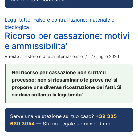
Leggi tutto: Falso e contraffazione: materiale o
ideologica
Ricorso per cassazione: motivi
e ammissibilita'
Arresto all'estero e difesa internazionale
27 Luglio 2026
Nel ricorso per cassazione non si rifa' il
processo: non si riesaminano le prove ne' si
propone una diversa ricostruzione dei fatti. Si
sindaca soltanto la legittimita'.
Serve una valutazione sul tuo caso?
+39 335
669 3954
— Studio Legale Romano, Roma.