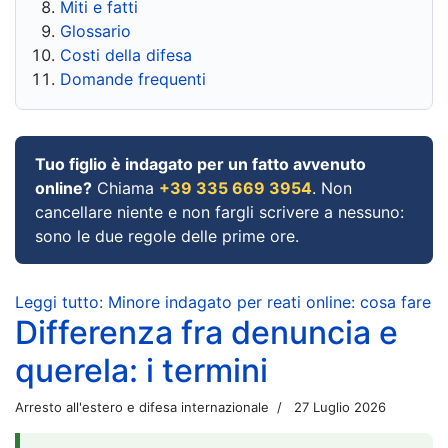
Miti e fatti
Glossario
Costi della difesa
Domande frequenti
Tuo figlio è indagato per un fatto avvenuto
online?
Chiama
+39 335 669 3954
. Non
cancellare niente e non fargli scrivere a nessuno:
sono le due regole delle prime ore.
Leggi tutto: Minore indagato per reati online: cosa fare
Differenza fra denuncia e
querela: i termini
Arresto all'estero e difesa internazionale
27 Luglio 2026