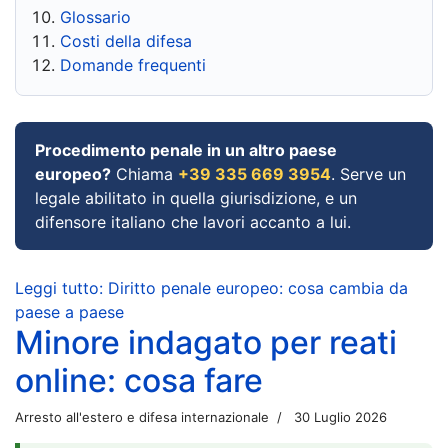
Glossario
Costi della difesa
Domande frequenti
Procedimento penale in un altro paese
europeo?
Chiama
+39 335 669 3954
. Serve un
legale abilitato in quella giurisdizione, e un
difensore italiano che lavori accanto a lui.
Leggi tutto: Diritto penale europeo: cosa cambia da
paese a paese
Minore indagato per reati
online: cosa fare
Arresto all'estero e difesa internazionale
30 Luglio 2026