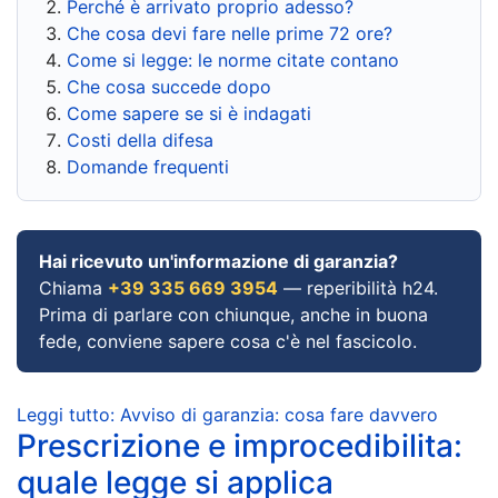
Perché è arrivato proprio adesso?
Che cosa devi fare nelle prime 72 ore?
Come si legge: le norme citate contano
Che cosa succede dopo
Come sapere se si è indagati
Costi della difesa
Domande frequenti
Hai ricevuto un'informazione di garanzia?
Chiama
+39 335 669 3954
— reperibilità h24.
Prima di parlare con chiunque, anche in buona
fede, conviene sapere cosa c'è nel fascicolo.
Leggi tutto: Avviso di garanzia: cosa fare davvero
Prescrizione e improcedibilita:
quale legge si applica