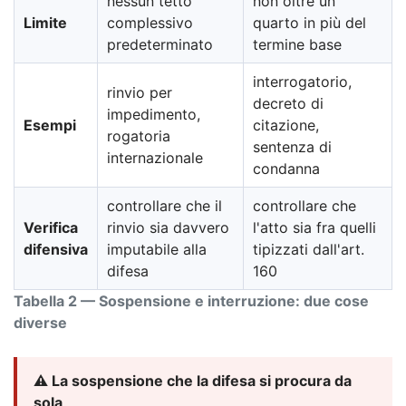
nessun tetto
non oltre un
Limite
complessivo
quarto in più del
predeterminato
termine base
interrogatorio,
rinvio per
decreto di
impedimento,
Esempi
citazione,
rogatoria
sentenza di
internazionale
condanna
controllare che il
controllare che
Verifica
rinvio sia davvero
l'atto sia fra quelli
difensiva
imputabile alla
tipizzati dall'art.
difesa
160
Tabella 2 — Sospensione e interruzione: due cose
diverse
⚠️ La sospensione che la difesa si procura da
sola