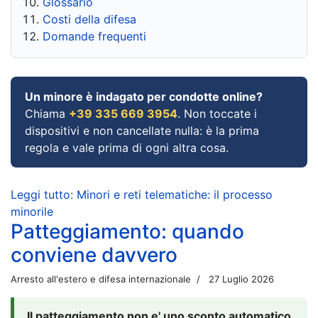
Glossario
Costi della difesa
Domande frequenti
Un minore è indagato per condotte online?
Chiama
+39 335 669 3954
. Non toccate i
dispositivi e non cancellate nulla: è la prima
regola e vale prima di ogni altra cosa.
Leggi tutto: Minori e reti telematiche: il processo
minorile
Patteggiamento: quando
conviene davvero
Arresto all'estero e difesa internazionale
27 Luglio 2026
Il patteggiamento non e' uno sconto automatico