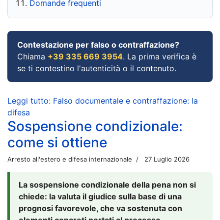
Domande frequenti
Contestazione per falso o contraffazione?
Chiama
+39 335 669 3954
. La prima verifica è
se ti contestino l'autenticità o il contenuto.
Leggi tutto: Falso documentale e contraffazione: la
difesa
Sospensione condizionale:
come si ottiene
Arresto all'estero e difesa internazionale
27 Luglio 2026
La sospensione condizionale della pena non si
chiede: la valuta il giudice sulla base di una
prognosi favorevole, che va sostenuta con
elementi concreti portati al processo.