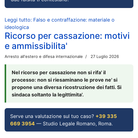
Leggi tutto: Falso e contraffazione: materiale o
ideologica
Ricorso per cassazione: motivi
e ammissibilita'
Arresto all'estero e difesa internazionale
27 Luglio 2026
Nel ricorso per cassazione non si rifa' il
processo: non si riesaminano le prove ne' si
propone una diversa ricostruzione dei fatti. Si
sindaca soltanto la legittimita'.
Serve una valutazione sul tuo caso?
+39 335
669 3954
— Studio Legale Romano, Roma.