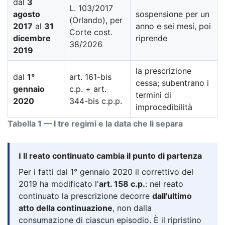
dal
3
L. 103/2017
agosto
sospensione per un
(Orlando), per
2017
al
31
anno e sei mesi, poi
Corte cost.
dicembre
riprende
38/2026
2019
la prescrizione
dal
1°
art. 161-bis
cessa; subentrano i
gennaio
c.p. + art.
termini di
2020
344-bis c.p.p.
improcedibilità
Tabella 1 — I tre regimi e la data che li separa
ℹ️ Il reato continuato cambia il punto di partenza
Per i fatti dal 1° gennaio 2020 il correttivo del
2019 ha modificato l'
art. 158 c.p.
: nel reato
continuato la prescrizione decorre
dall'ultimo
atto della continuazione
, non dalla
consumazione di ciascun episodio. È il ripristino