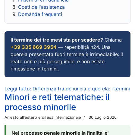
Costi dell'assistenza
Domande frequenti
Il termine dei tre mesi sta per scadere?
Chiama
+39 335 669 3954
— reperibilità h24. Una
querela presentata fuori termine è irrimediabile: il
reato non è più perseguibile, e non esiste
rimessione in termini.
Leggi tutto: Differenza fra denuncia e querela: i termini
Minori e reti telematiche: il
processo minorile
Arresto all'estero e difesa internazionale
30 Luglio 2026
Nel processo penale minorile la finalita' e'