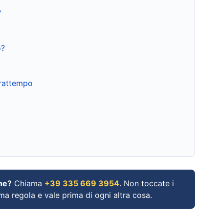
?
o?
frattempo
ne?
Chiama
+39 335 669 3954
. Non toccate i
ima regola e vale prima di ogni altra cosa.