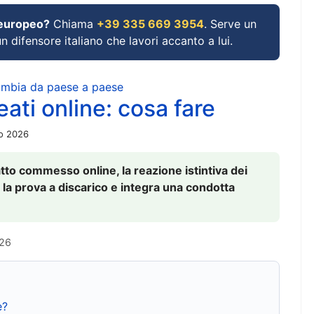
 europeo?
Chiama
+39 335 669 3954
. Serve un
un difensore italiano che lavori accanto a lui.
cambia da paese a paese
ati online: cosa fare
io 2026
to commesso online, la reazione istintiva dei
 la prova a discarico e integra una condotta
026
e?