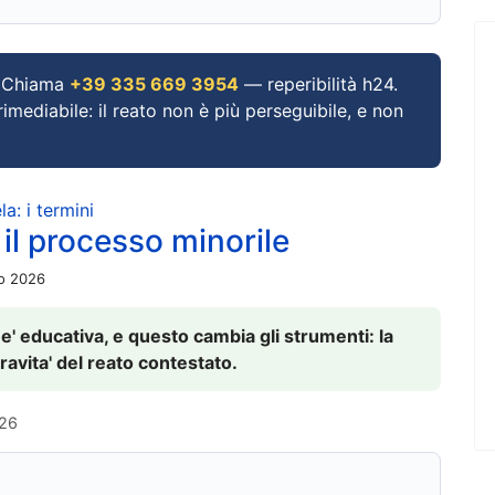
Chiama
+39 335 669 3954
— reperibilità h24.
imediabile: il reato non è più perseguibile, e non
a: i termini
 il processo minorile
io 2026
 e' educativa, e questo cambia gli strumenti: la
ravita' del reato contestato.
026