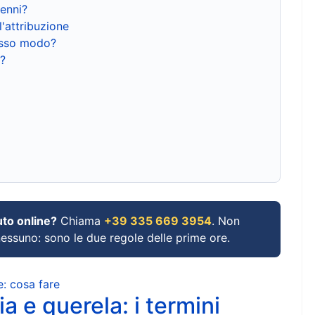
renni?
l'attribuzione
tesso modo?
?
uto online?
Chiama
+39 335 669 3954
. Non
 nessuno: sono le due regole delle prime ore.
e: cosa fare
a e querela: i termini