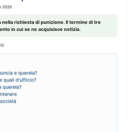
io 2026
nella richiesta di punizione. Il termine di tre
to in cui se ne acquisisce notizia.
26
nuncia e querela?
e quali d'ufficio?
a querela?
ntenere
 società