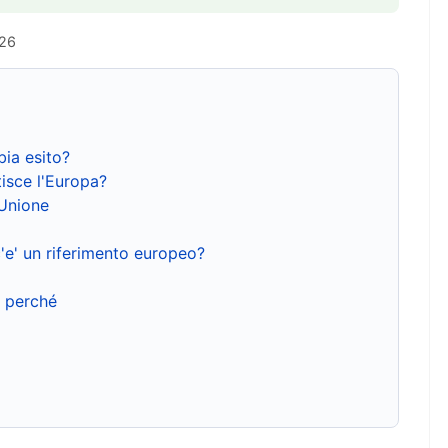
026
bia esito?
isce l'Europa?
'Unione
'e' un riferimento europeo?
e perché