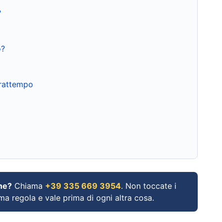
?
o?
frattempo
ne?
Chiama
+39 335 669 3954
. Non toccate i
ima regola e vale prima di ogni altra cosa.