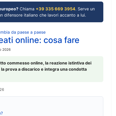
 europeo?
Chiama
+39 335 669 3954
. Serve un
un difensore italiano che lavori accanto a lui.
cambia da paese a paese
ati online: cosa fare
io 2026
to commesso online, la reazione istintiva dei
 la prova a discarico e integra una condotta
026
e?