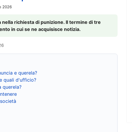
io 2026
nella richiesta di punizione. Il termine di tre
to in cui se ne acquisisce notizia.
26
nuncia e querela?
e quali d'ufficio?
a querela?
ntenere
 società