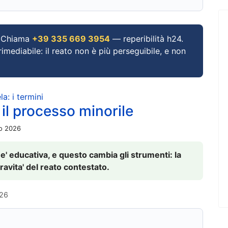
Chiama
+39 335 669 3954
— reperibilità h24.
imediabile: il reato non è più perseguibile, e non
a: i termini
 il processo minorile
io 2026
 e' educativa, e questo cambia gli strumenti: la
ravita' del reato contestato.
026