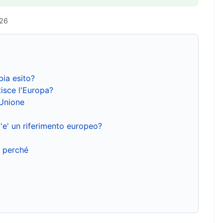
026
bia esito?
isce l'Europa?
'Unione
'e' un riferimento europeo?
e perché