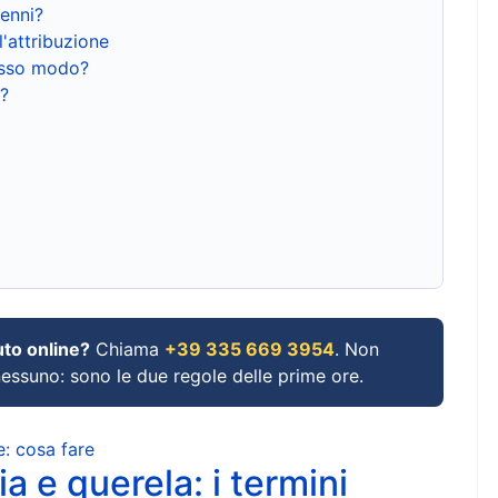
renni?
l'attribuzione
tesso modo?
?
uto online?
Chiama
+39 335 669 3954
. Non
 nessuno: sono le due regole delle prime ore.
e: cosa fare
a e querela: i termini