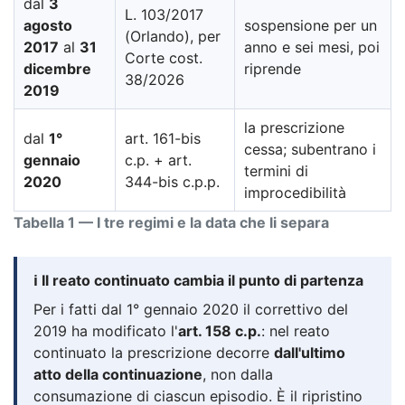
dal
3
L. 103/2017
agosto
sospensione per un
(Orlando), per
2017
al
31
anno e sei mesi, poi
Corte cost.
dicembre
riprende
38/2026
2019
la prescrizione
dal
1°
art. 161-bis
cessa; subentrano i
gennaio
c.p. + art.
termini di
2020
344-bis c.p.p.
improcedibilità
Tabella 1 — I tre regimi e la data che li separa
ℹ️ Il reato continuato cambia il punto di partenza
Per i fatti dal 1° gennaio 2020 il correttivo del
2019 ha modificato l'
art. 158 c.p.
: nel reato
continuato la prescrizione decorre
dall'ultimo
atto della continuazione
, non dalla
consumazione di ciascun episodio. È il ripristino