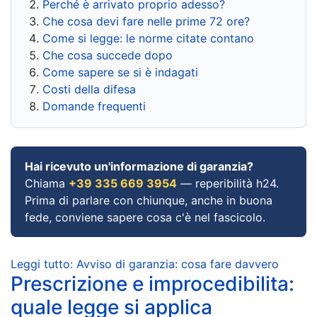
Perché è arrivato proprio adesso?
Che cosa devi fare nelle prime 72 ore?
Come si legge: le norme citate contano
Che cosa succede dopo
Come sapere se si è indagati
Costi della difesa
Domande frequenti
Hai ricevuto un'informazione di garanzia?
Chiama
+39 335 669 3954
— reperibilità h24.
Prima di parlare con chiunque, anche in buona
fede, conviene sapere cosa c'è nel fascicolo.
Leggi tutto: Avviso di garanzia: cosa fare davvero
Prescrizione e improcedibilita:
quale legge si applica