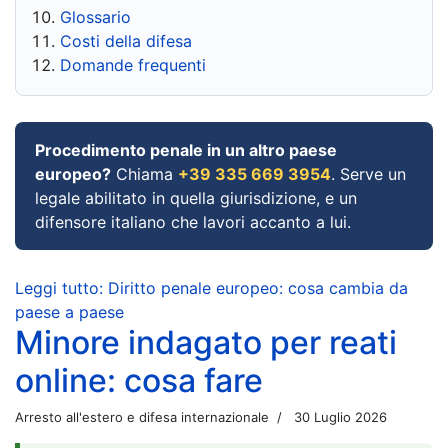
Glossario
Costi della difesa
Domande frequenti
Procedimento penale in un altro paese
europeo?
Chiama
+39 335 669 3954
. Serve un
legale abilitato in quella giurisdizione, e un
difensore italiano che lavori accanto a lui.
Leggi tutto: Diritto penale europeo: cosa cambia da
paese a paese
Minore indagato per reati
online: cosa fare
Arresto all'estero e difesa internazionale
30 Luglio 2026