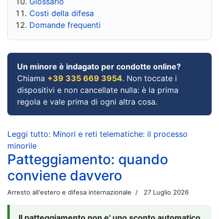
Glossario
Costi della difesa
Domande frequenti
Un minore è indagato per condotte online?
Chiama
+39 335 669 3954
. Non toccate i
dispositivi e non cancellate nulla: è la prima
regola e vale prima di ogni altra cosa.
Leggi tutto: Minori e reti telematiche: il processo
minorile
Patteggiamento: quando
conviene davvero
Arresto all'estero e difesa internazionale
27 Luglio 2026
Il patteggiamento non e' uno sconto automatico