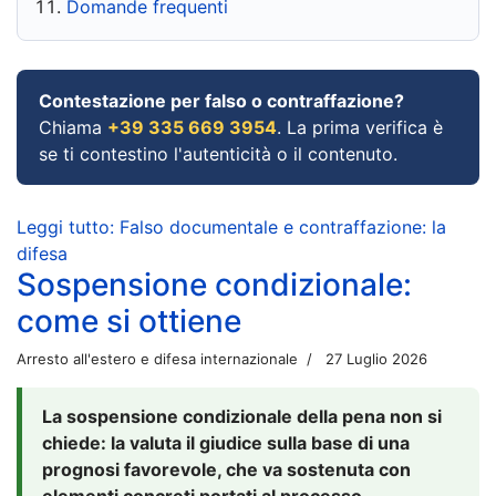
Domande frequenti
Contestazione per falso o contraffazione?
Chiama
+39 335 669 3954
. La prima verifica è
se ti contestino l'autenticità o il contenuto.
Leggi tutto: Falso documentale e contraffazione: la
difesa
Sospensione condizionale:
come si ottiene
Arresto all'estero e difesa internazionale
27 Luglio 2026
La sospensione condizionale della pena non si
chiede: la valuta il giudice sulla base di una
prognosi favorevole, che va sostenuta con
elementi concreti portati al processo.