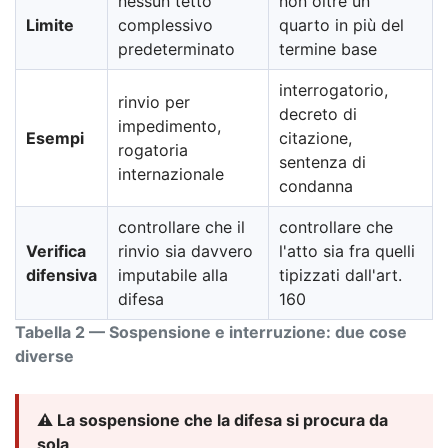
nessun tetto
non oltre un
Limite
complessivo
quarto in più del
predeterminato
termine base
interrogatorio,
rinvio per
decreto di
impedimento,
Esempi
citazione,
rogatoria
sentenza di
internazionale
condanna
controllare che il
controllare che
Verifica
rinvio sia davvero
l'atto sia fra quelli
difensiva
imputabile alla
tipizzati dall'art.
difesa
160
Tabella 2 — Sospensione e interruzione: due cose
diverse
⚠️ La sospensione che la difesa si procura da
sola