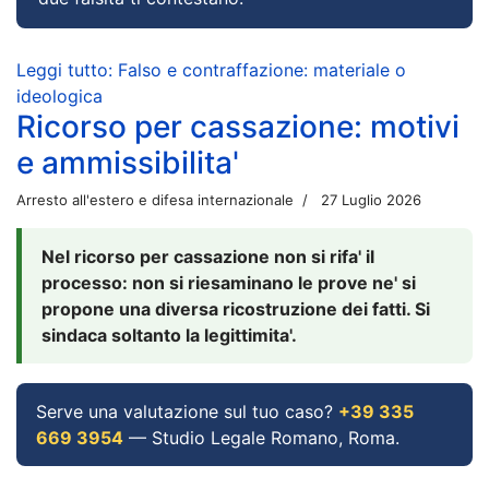
Leggi tutto: Falso e contraffazione: materiale o
ideologica
Ricorso per cassazione: motivi
e ammissibilita'
Arresto all'estero e difesa internazionale
27 Luglio 2026
Nel ricorso per cassazione non si rifa' il
processo: non si riesaminano le prove ne' si
propone una diversa ricostruzione dei fatti. Si
sindaca soltanto la legittimita'.
Serve una valutazione sul tuo caso?
+39 335
669 3954
— Studio Legale Romano, Roma.