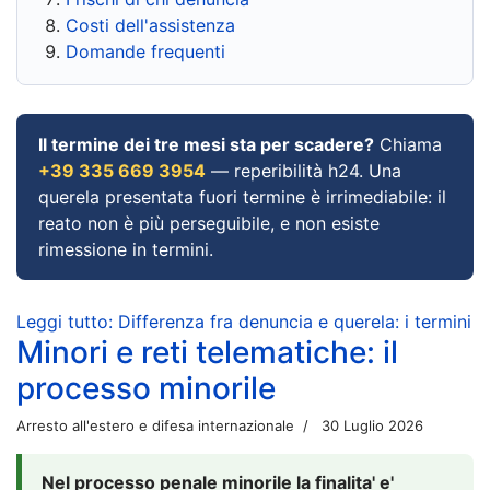
Costi dell'assistenza
Domande frequenti
Il termine dei tre mesi sta per scadere?
Chiama
+39 335 669 3954
— reperibilità h24. Una
querela presentata fuori termine è irrimediabile: il
reato non è più perseguibile, e non esiste
rimessione in termini.
Leggi tutto: Differenza fra denuncia e querela: i termini
Minori e reti telematiche: il
processo minorile
Arresto all'estero e difesa internazionale
30 Luglio 2026
Nel processo penale minorile la finalita' e'