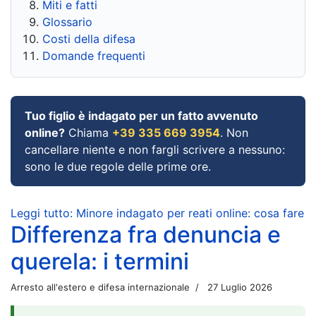
Miti e fatti
Glossario
Costi della difesa
Domande frequenti
Tuo figlio è indagato per un fatto avvenuto
online?
Chiama
+39 335 669 3954
. Non
cancellare niente e non fargli scrivere a nessuno:
sono le due regole delle prime ore.
Leggi tutto: Minore indagato per reati online: cosa fare
Differenza fra denuncia e
querela: i termini
Arresto all'estero e difesa internazionale
27 Luglio 2026