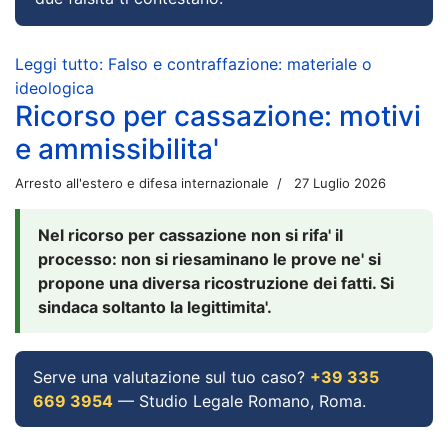
Leggi tutto: Falso e contraffazione: materiale o
ideologica
Ricorso per cassazione: motivi
e ammissibilita'
Arresto all'estero e difesa internazionale
27 Luglio 2026
Nel ricorso per cassazione non si rifa' il
processo: non si riesaminano le prove ne' si
propone una diversa ricostruzione dei fatti. Si
sindaca soltanto la legittimita'.
Serve una valutazione sul tuo caso?
+39 335
669 3954
— Studio Legale Romano, Roma.