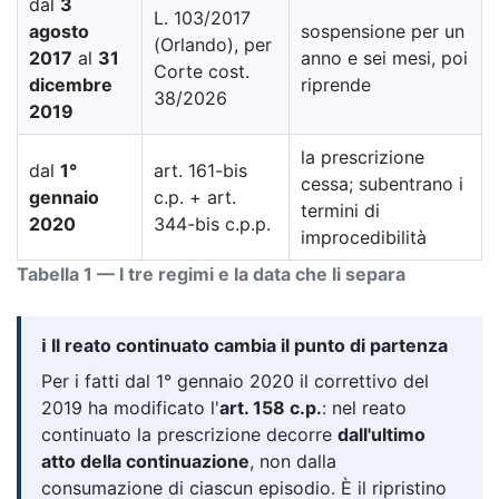
dal
3
L. 103/2017
agosto
sospensione per un
(Orlando), per
2017
al
31
anno e sei mesi, poi
Corte cost.
dicembre
riprende
38/2026
2019
la prescrizione
dal
1°
art. 161-bis
cessa; subentrano i
gennaio
c.p. + art.
termini di
2020
344-bis c.p.p.
improcedibilità
Tabella 1 — I tre regimi e la data che li separa
ℹ️ Il reato continuato cambia il punto di partenza
Per i fatti dal 1° gennaio 2020 il correttivo del
2019 ha modificato l'
art. 158 c.p.
: nel reato
continuato la prescrizione decorre
dall'ultimo
atto della continuazione
, non dalla
consumazione di ciascun episodio. È il ripristino