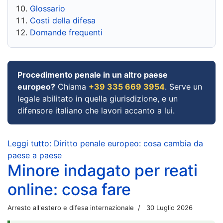
Glossario
Costi della difesa
Domande frequenti
Procedimento penale in un altro paese
europeo?
Chiama
+39 335 669 3954
. Serve un
legale abilitato in quella giurisdizione, e un
difensore italiano che lavori accanto a lui.
Leggi tutto: Diritto penale europeo: cosa cambia da
paese a paese
Minore indagato per reati
online: cosa fare
Arresto all'estero e difesa internazionale
30 Luglio 2026