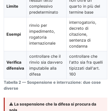
nessun tetto
non oltre un
Limite
complessivo
quarto in più del
predeterminato
termine base
interrogatorio,
rinvio per
decreto di
impedimento,
Esempi
citazione,
rogatoria
sentenza di
internazionale
condanna
controllare che il
controllare che
Verifica
rinvio sia davvero
l'atto sia fra quelli
difensiva
imputabile alla
tipizzati dall'art.
difesa
160
Tabella 2 — Sospensione e interruzione: due cose
diverse
⚠️ La sospensione che la difesa si procura da
sola