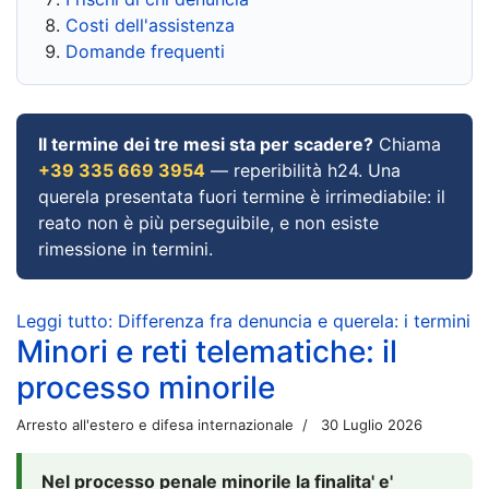
Costi dell'assistenza
Domande frequenti
Il termine dei tre mesi sta per scadere?
Chiama
+39 335 669 3954
— reperibilità h24. Una
querela presentata fuori termine è irrimediabile: il
reato non è più perseguibile, e non esiste
rimessione in termini.
Leggi tutto: Differenza fra denuncia e querela: i termini
Minori e reti telematiche: il
processo minorile
Arresto all'estero e difesa internazionale
30 Luglio 2026
Nel processo penale minorile la finalita' e'