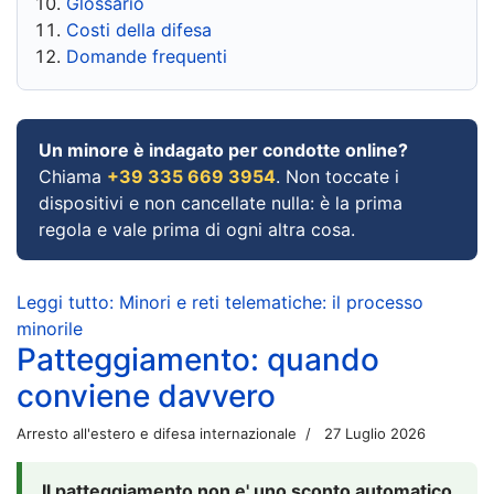
Glossario
Costi della difesa
Domande frequenti
Un minore è indagato per condotte online?
Chiama
+39 335 669 3954
. Non toccate i
dispositivi e non cancellate nulla: è la prima
regola e vale prima di ogni altra cosa.
Leggi tutto: Minori e reti telematiche: il processo
minorile
Patteggiamento: quando
conviene davvero
Arresto all'estero e difesa internazionale
27 Luglio 2026
Il patteggiamento non e' uno sconto automatico