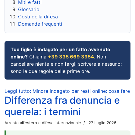
Miti e fatti
Glossario
Costi della difesa
Domande frequenti
Tuo figlio è indagato per un fatto avvenuto
online?
Chiama
+39 335 669 3954
. Non
cancellare niente e non fargli scrivere a nessuno:
sono le due regole delle prime ore.
Leggi tutto: Minore indagato per reati online: cosa fare
Differenza fra denuncia e
querela: i termini
Arresto all'estero e difesa internazionale
27 Luglio 2026