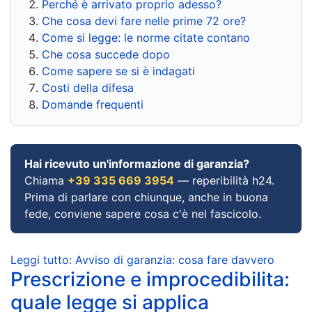
Perché è arrivato proprio adesso?
Che cosa devi fare nelle prime 72 ore?
Come si legge: le norme citate contano
Che cosa succede dopo
Come sapere se si è indagati
Costi della difesa
Domande frequenti
Hai ricevuto un'informazione di garanzia?
Chiama
+39 335 669 3954
— reperibilità h24.
Prima di parlare con chiunque, anche in buona
fede, conviene sapere cosa c'è nel fascicolo.
Leggi tutto: Avviso di garanzia: cosa fare davvero
Prescrizione e improcedibilita:
quale legge si applica