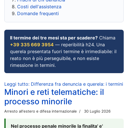
Costi dell'assistenza
Domande frequenti
Il termine dei tre mesi sta per scadere?
Chiama
+39 335 669 3954
— reperibilità h24. Una
querela presentata fuori termine è irrimediabile: il
reato non è più perseguibile, e non esiste
rimessione in termini.
Leggi tutto: Differenza fra denuncia e querela: i termini
Minori e reti telematiche: il
processo minorile
Arresto all'estero e difesa internazionale
30 Luglio 2026
Nel processo penale minorile la finalita' e'