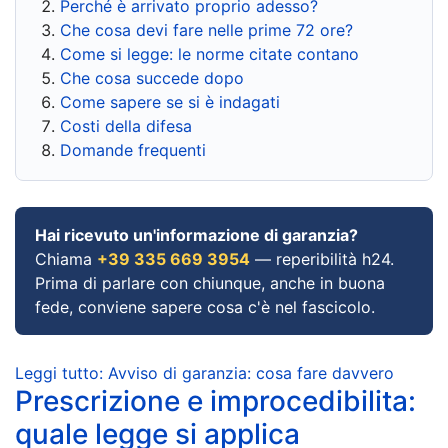
Perché è arrivato proprio adesso?
Che cosa devi fare nelle prime 72 ore?
Come si legge: le norme citate contano
Che cosa succede dopo
Come sapere se si è indagati
Costi della difesa
Domande frequenti
Hai ricevuto un'informazione di garanzia?
Chiama
+39 335 669 3954
— reperibilità h24.
Prima di parlare con chiunque, anche in buona
fede, conviene sapere cosa c'è nel fascicolo.
Leggi tutto: Avviso di garanzia: cosa fare davvero
Prescrizione e improcedibilita:
quale legge si applica