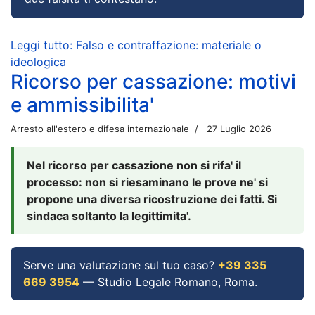
Leggi tutto: Falso e contraffazione: materiale o
ideologica
Ricorso per cassazione: motivi
e ammissibilita'
Arresto all'estero e difesa internazionale
27 Luglio 2026
Nel ricorso per cassazione non si rifa' il
processo: non si riesaminano le prove ne' si
propone una diversa ricostruzione dei fatti. Si
sindaca soltanto la legittimita'.
Serve una valutazione sul tuo caso?
+39 335
669 3954
— Studio Legale Romano, Roma.