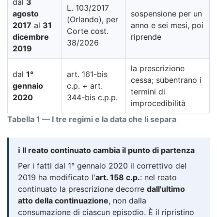
dal
3
L. 103/2017
agosto
sospensione per un
(Orlando), per
2017
al
31
anno e sei mesi, poi
Corte cost.
dicembre
riprende
38/2026
2019
la prescrizione
dal
1°
art. 161-bis
cessa; subentrano i
gennaio
c.p. + art.
termini di
2020
344-bis c.p.p.
improcedibilità
Tabella 1 — I tre regimi e la data che li separa
ℹ️ Il reato continuato cambia il punto di partenza
Per i fatti dal 1° gennaio 2020 il correttivo del
2019 ha modificato l'
art. 158 c.p.
: nel reato
continuato la prescrizione decorre
dall'ultimo
atto della continuazione
, non dalla
consumazione di ciascun episodio. È il ripristino