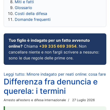
Miti e fatti
Glossario
Costi della difesa
Domande frequenti
Tuo figlio è indagato per un fatto avvenuto
online?
Chiama
+39 335 669 3954
. Non
cancellare niente e non fargli scrivere a nessuno:
sono le due regole delle prime ore.
Leggi tutto: Minore indagato per reati online: cosa fare
Differenza fra denuncia e
querela: i termini
Arresto all'estero e difesa internazionale
27 Luglio 2026