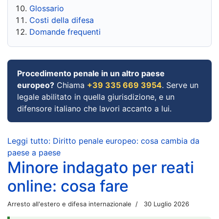
Glossario
Costi della difesa
Domande frequenti
Procedimento penale in un altro paese
europeo?
Chiama
+39 335 669 3954
. Serve un
legale abilitato in quella giurisdizione, e un
difensore italiano che lavori accanto a lui.
Leggi tutto: Diritto penale europeo: cosa cambia da
paese a paese
Minore indagato per reati
online: cosa fare
Arresto all'estero e difesa internazionale
30 Luglio 2026