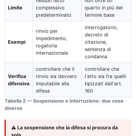
nessun tetto
non oltre un
Limite
complessivo
quarto in più del
predeterminato
termine base
interrogatorio,
rinvio per
decreto di
impedimento,
Esempi
citazione,
rogatoria
sentenza di
internazionale
condanna
controllare che il
controllare che
Verifica
rinvio sia davvero
l'atto sia fra quelli
difensiva
imputabile alla
tipizzati dall'art.
difesa
160
Tabella 2 — Sospensione e interruzione: due cose
diverse
⚠️ La sospensione che la difesa si procura da
sola