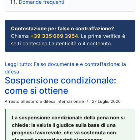
Domande frequenti
Contestazione per falso o contraffazione?
Chiama
+39 335 669 3954
. La prima verifica è
se ti contestino l'autenticità o il contenuto.
Leggi tutto: Falso documentale e contraffazione: la
difesa
Sospensione condizionale:
come si ottiene
Arresto all'estero e difesa internazionale
27 Luglio 2026
La sospensione condizionale della pena non si
chiede: la valuta il giudice sulla base di una
prognosi favorevole, che va sostenuta con
elementi concreti portati al processo.