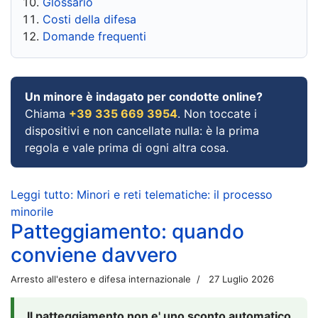
Glossario
Costi della difesa
Domande frequenti
Un minore è indagato per condotte online?
Chiama
+39 335 669 3954
. Non toccate i
dispositivi e non cancellate nulla: è la prima
regola e vale prima di ogni altra cosa.
Leggi tutto: Minori e reti telematiche: il processo
minorile
Patteggiamento: quando
conviene davvero
Arresto all'estero e difesa internazionale
27 Luglio 2026
Il patteggiamento non e' uno sconto automatico