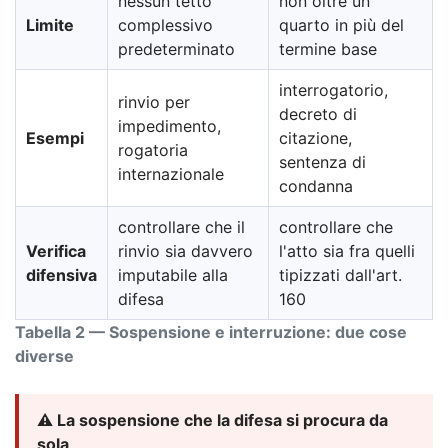
nessun tetto
non oltre un
Limite
complessivo
quarto in più del
predeterminato
termine base
interrogatorio,
rinvio per
decreto di
impedimento,
Esempi
citazione,
rogatoria
sentenza di
internazionale
condanna
controllare che il
controllare che
Verifica
rinvio sia davvero
l'atto sia fra quelli
difensiva
imputabile alla
tipizzati dall'art.
difesa
160
Tabella 2 — Sospensione e interruzione: due cose
diverse
⚠️ La sospensione che la difesa si procura da
sola