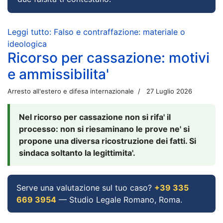
Leggi tutto: Falso e contraffazione: materiale o
ideologica
Ricorso per cassazione: motivi
e ammissibilita'
Arresto all'estero e difesa internazionale
27 Luglio 2026
Nel ricorso per cassazione non si rifa' il
processo: non si riesaminano le prove ne' si
propone una diversa ricostruzione dei fatti. Si
sindaca soltanto la legittimita'.
Serve una valutazione sul tuo caso?
+39 335
669 3954
— Studio Legale Romano, Roma.