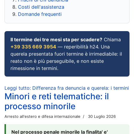
Costi dell'assistenza
Domande frequenti
Il termine dei tre mesi sta per scadere?
Chiama
+39 335 669 3954
— reperibilità h24. Una
querela presentata fuori termine è irrimediabile: il
reato non è più perseguibile, e non esiste
rimessione in termini.
Leggi tutto: Differenza fra denuncia e querela: i termini
Minori e reti telematiche: il
processo minorile
Arresto all'estero e difesa internazionale
30 Luglio 2026
Nel processo penale minorile la finalita' e'