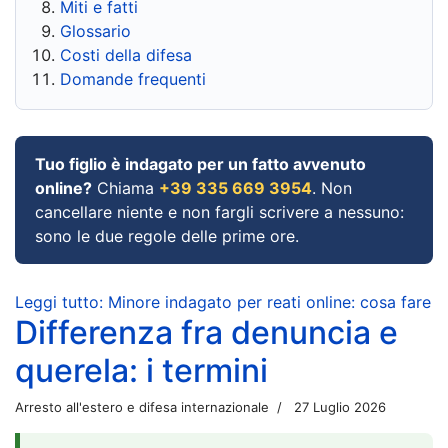
Miti e fatti
Glossario
Costi della difesa
Domande frequenti
Tuo figlio è indagato per un fatto avvenuto
online?
Chiama
+39 335 669 3954
. Non
cancellare niente e non fargli scrivere a nessuno:
sono le due regole delle prime ore.
Leggi tutto: Minore indagato per reati online: cosa fare
Differenza fra denuncia e
querela: i termini
Arresto all'estero e difesa internazionale
27 Luglio 2026