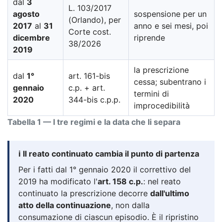
dal
3
L. 103/2017
agosto
sospensione per un
(Orlando), per
2017
al
31
anno e sei mesi, poi
Corte cost.
dicembre
riprende
38/2026
2019
la prescrizione
dal
1°
art. 161-bis
cessa; subentrano i
gennaio
c.p. + art.
termini di
2020
344-bis c.p.p.
improcedibilità
Tabella 1 — I tre regimi e la data che li separa
ℹ️ Il reato continuato cambia il punto di partenza
Per i fatti dal 1° gennaio 2020 il correttivo del
2019 ha modificato l'
art. 158 c.p.
: nel reato
continuato la prescrizione decorre
dall'ultimo
atto della continuazione
, non dalla
consumazione di ciascun episodio. È il ripristino