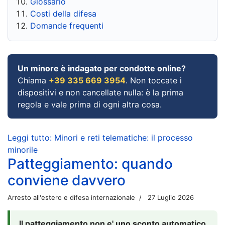
Glossario
Costi della difesa
Domande frequenti
Un minore è indagato per condotte online?
Chiama
+39 335 669 3954
. Non toccate i
dispositivi e non cancellate nulla: è la prima
regola e vale prima di ogni altra cosa.
Leggi tutto: Minori e reti telematiche: il processo
minorile
Patteggiamento: quando
conviene davvero
Arresto all'estero e difesa internazionale
27 Luglio 2026
Il patteggiamento non e' uno sconto automatico