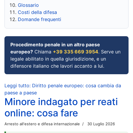
Glossario
Costi della difesa
Domande frequenti
Procedimento penale in un altro paese
europeo?
Chiama
+39 335 669 3954
. Serve un
legale abilitato in quella giurisdizione, e un
difensore italiano che lavori accanto a lui.
Leggi tutto: Diritto penale europeo: cosa cambia da
paese a paese
Minore indagato per reati
online: cosa fare
Arresto all'estero e difesa internazionale
30 Luglio 2026