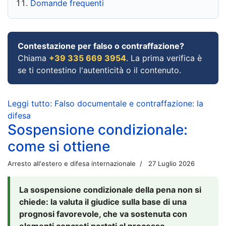
Domande frequenti
Contestazione per falso o contraffazione?
Chiama
+39 335 669 3954
. La prima verifica è
se ti contestino l'autenticità o il contenuto.
Leggi tutto: Falso documentale e contraffazione: la
difesa
Sospensione condizionale:
come si ottiene
Arresto all'estero e difesa internazionale
27 Luglio 2026
La sospensione condizionale della pena non si
chiede: la valuta il giudice sulla base di una
prognosi favorevole, che va sostenuta con
elementi concreti portati al processo.