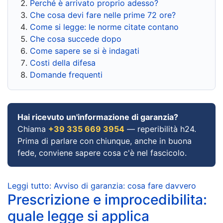
Perché è arrivato proprio adesso?
Che cosa devi fare nelle prime 72 ore?
Come si legge: le norme citate contano
Che cosa succede dopo
Come sapere se si è indagati
Costi della difesa
Domande frequenti
Hai ricevuto un'informazione di garanzia?
Chiama
+39 335 669 3954
— reperibilità h24.
Prima di parlare con chiunque, anche in buona
fede, conviene sapere cosa c'è nel fascicolo.
Leggi tutto: Avviso di garanzia: cosa fare davvero
Prescrizione e improcedibilita:
quale legge si applica