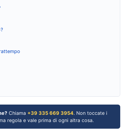
?
o?
frattempo
ne?
Chiama
+39 335 669 3954
. Non toccate i
ima regola e vale prima di ogni altra cosa.