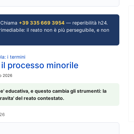
Chiama
+39 335 669 3954
— reperibilità h24.
imediabile: il reato non è più perseguibile, e non
a: i termini
 il processo minorile
io 2026
 e' educativa, e questo cambia gli strumenti: la
ravita' del reato contestato.
026