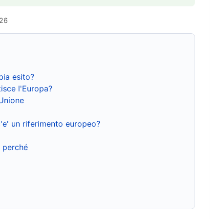
026
bia esito?
isce l'Europa?
'Unione
'e' un riferimento europeo?
e perché