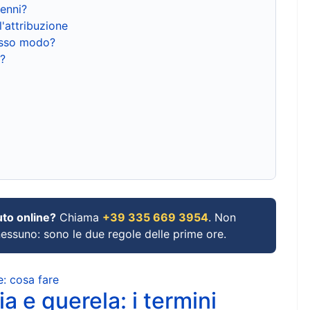
renni?
l'attribuzione
tesso modo?
?
uto online?
Chiama
+39 335 669 3954
. Non
 nessuno: sono le due regole delle prime ore.
e: cosa fare
a e querela: i termini