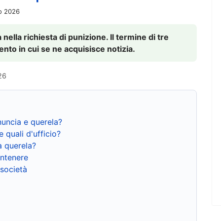
io 2026
nella richiesta di punizione. Il termine di tre
to in cui se ne acquisisce notizia.
26
nuncia e querela?
e quali d'ufficio?
a querela?
ntenere
 società