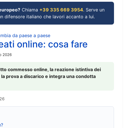
 europeo?
Chiama
+39 335 669 3954
. Serve un
un difensore italiano che lavori accanto a lui.
cambia da paese a paese
ati online: cosa fare
io 2026
to commesso online, la reazione istintiva dei
 la prova a discarico e integra una condotta
026
e?