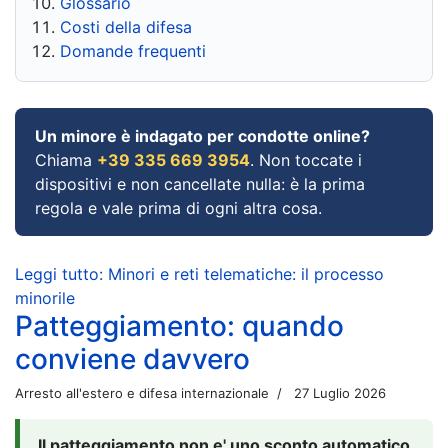
Glossario
Costi della difesa
Domande frequenti
Un minore è indagato per condotte online?
Chiama
+39 335 669 3954
. Non toccate i
dispositivi e non cancellate nulla: è la prima
regola e vale prima di ogni altra cosa.
Leggi tutto: Minori e reti telematiche: il processo
minorile
Patteggiamento: quando
conviene davvero
Arresto all'estero e difesa internazionale
27 Luglio 2026
Il patteggiamento non e' uno sconto automatico