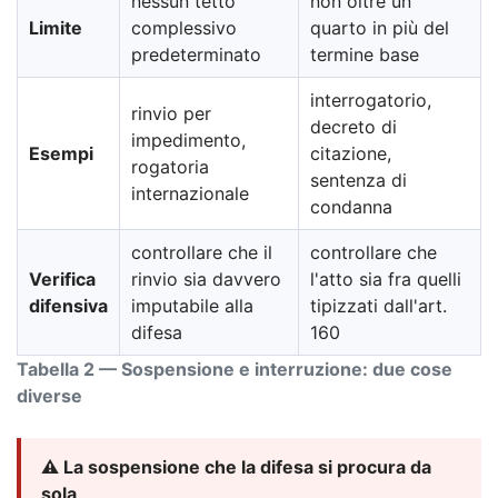
nessun tetto
non oltre un
Limite
complessivo
quarto in più del
predeterminato
termine base
interrogatorio,
rinvio per
decreto di
impedimento,
Esempi
citazione,
rogatoria
sentenza di
internazionale
condanna
controllare che il
controllare che
Verifica
rinvio sia davvero
l'atto sia fra quelli
difensiva
imputabile alla
tipizzati dall'art.
difesa
160
Tabella 2 — Sospensione e interruzione: due cose
diverse
⚠️ La sospensione che la difesa si procura da
sola