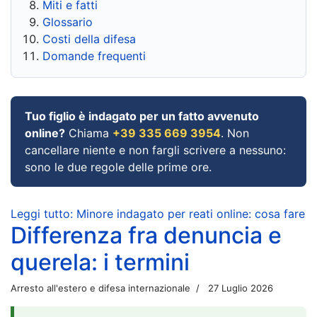
Miti e fatti
Glossario
Costi della difesa
Domande frequenti
Tuo figlio è indagato per un fatto avvenuto
online?
Chiama
+39 335 669 3954
. Non
cancellare niente e non fargli scrivere a nessuno:
sono le due regole delle prime ore.
Leggi tutto: Minore indagato per reati online: cosa fare
Differenza fra denuncia e
querela: i termini
Arresto all'estero e difesa internazionale
27 Luglio 2026