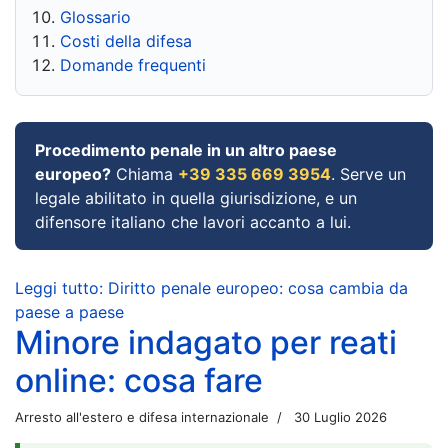
Glossario
Costi della difesa
Domande frequenti
Procedimento penale in un altro paese
europeo?
Chiama
+39 335 669 3954
. Serve un
legale abilitato in quella giurisdizione, e un
difensore italiano che lavori accanto a lui.
Leggi tutto: Diritto penale europeo: cosa cambia da
paese a paese
Minore indagato per reati
online: cosa fare
Arresto all'estero e difesa internazionale
30 Luglio 2026