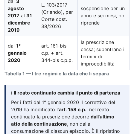
dal
3
L. 103/2017
agosto
sospensione per un
(Orlando), per
2017
al
31
anno e sei mesi, poi
Corte cost.
dicembre
riprende
38/2026
2019
la prescrizione
dal
1°
art. 161-bis
cessa; subentrano i
gennaio
c.p. + art.
termini di
2020
344-bis c.p.p.
improcedibilità
Tabella 1 — I tre regimi e la data che li separa
ℹ️ Il reato continuato cambia il punto di partenza
Per i fatti dal 1° gennaio 2020 il correttivo del
2019 ha modificato l'
art. 158 c.p.
: nel reato
continuato la prescrizione decorre
dall'ultimo
atto della continuazione
, non dalla
consumazione di ciascun episodio. È il ripristino