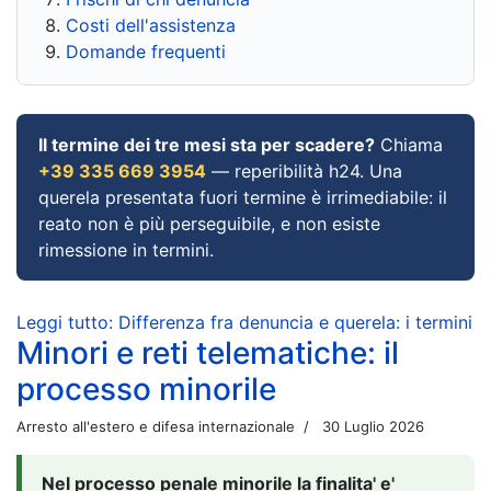
Costi dell'assistenza
Domande frequenti
Il termine dei tre mesi sta per scadere?
Chiama
+39 335 669 3954
— reperibilità h24. Una
querela presentata fuori termine è irrimediabile: il
reato non è più perseguibile, e non esiste
rimessione in termini.
Leggi tutto: Differenza fra denuncia e querela: i termini
Minori e reti telematiche: il
processo minorile
Arresto all'estero e difesa internazionale
30 Luglio 2026
Nel processo penale minorile la finalita' e'