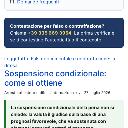
Domande frequenti
Contestazione per falso o contraffazione?
Chiama
+39 335 669 3954
. La prima verifica è
se ti contestino l'autenticità o il contenuto.
Leggi tutto: Falso documentale e contraffazione: la
difesa
Sospensione condizionale:
come si ottiene
Arresto all'estero e difesa internazionale
27 Luglio 2026
La sospensione condizionale della pena non si
chiede: la valuta il giudice sulla base di una
prognosi favorevole, che va sostenuta con
elementi concreti portati al processo.