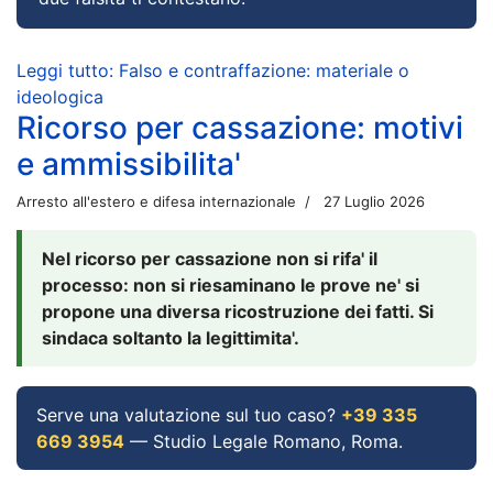
Leggi tutto: Falso e contraffazione: materiale o
ideologica
Ricorso per cassazione: motivi
e ammissibilita'
Arresto all'estero e difesa internazionale
27 Luglio 2026
Nel ricorso per cassazione non si rifa' il
processo: non si riesaminano le prove ne' si
propone una diversa ricostruzione dei fatti. Si
sindaca soltanto la legittimita'.
Serve una valutazione sul tuo caso?
+39 335
669 3954
— Studio Legale Romano, Roma.