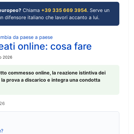
 europeo?
Chiama
+39 335 669 3954
. Serve un
un difensore italiano che lavori accanto a lui.
cambia da paese a paese
ati online: cosa fare
io 2026
to commesso online, la reazione istintiva dei
 la prova a discarico e integra una condotta
026
e?