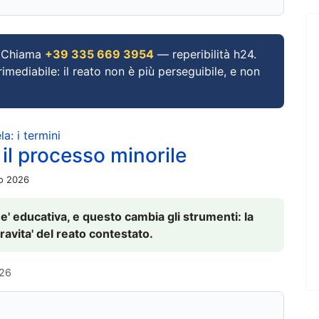
Chiama
+39 335 669 3954
— reperibilità h24.
imediabile: il reato non è più perseguibile, e non
a: i termini
 il processo minorile
io 2026
 e' educativa, e questo cambia gli strumenti: la
ravita' del reato contestato.
026