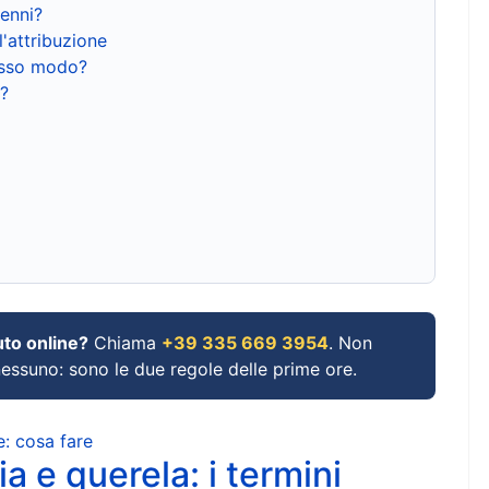
renni?
l'attribuzione
tesso modo?
?
uto online?
Chiama
+39 335 669 3954
. Non
 nessuno: sono le due regole delle prime ore.
e: cosa fare
a e querela: i termini