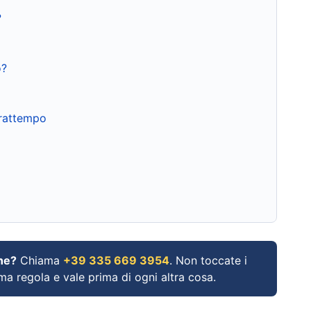
?
o?
frattempo
ne?
Chiama
+39 335 669 3954
. Non toccate i
ima regola e vale prima di ogni altra cosa.