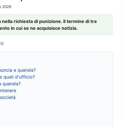
io 2026
nella richiesta di punizione. Il termine di tre
to in cui se ne acquisisce notizia.
26
nuncia e querela?
e quali d'ufficio?
a querela?
ntenere
 società