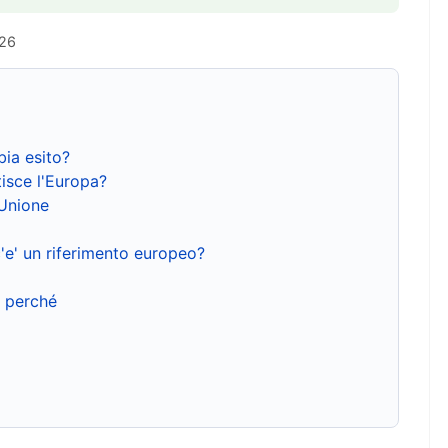
026
bia esito?
isce l'Europa?
'Unione
'e' un riferimento europeo?
e perché