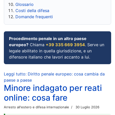
Glossario
Costi della difesa
Domande frequenti
Procedimento penale in un altro paese
europeo?
Chiama
+39 335 669 3954
. Serve un
legale abilitato in quella giurisdizione, e un
difensore italiano che lavori accanto a lui.
Leggi tutto: Diritto penale europeo: cosa cambia da
paese a paese
Minore indagato per reati
online: cosa fare
Arresto all'estero e difesa internazionale
30 Luglio 2026