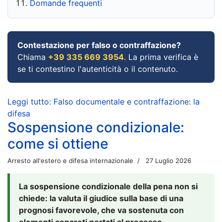
Domande frequenti
Contestazione per falso o contraffazione?
Chiama
+39 335 669 3954
. La prima verifica è
se ti contestino l'autenticità o il contenuto.
Leggi tutto: Falso documentale e contraffazione: la
difesa
Sospensione condizionale:
come si ottiene
Arresto all'estero e difesa internazionale
27 Luglio 2026
La sospensione condizionale della pena non si
chiede: la valuta il giudice sulla base di una
prognosi favorevole, che va sostenuta con
elementi concreti portati al processo.