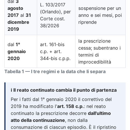
dal
3
L. 103/2017
agosto
sospensione per un
(Orlando), per
2017
al
31
anno e sei mesi, poi
Corte cost.
dicembre
riprende
38/2026
2019
la prescrizione
dal
1°
art. 161-bis
cessa; subentrano i
gennaio
c.p. + art.
termini di
2020
344-bis c.p.p.
improcedibilità
Tabella 1 — I tre regimi e la data che li separa
ℹ️ Il reato continuato cambia il punto di partenza
Per i fatti dal 1° gennaio 2020 il correttivo del
2019 ha modificato l'
art. 158 c.p.
: nel reato
continuato la prescrizione decorre
dall'ultimo
atto della continuazione
, non dalla
consumazione di ciascun episodio. È il ripristino