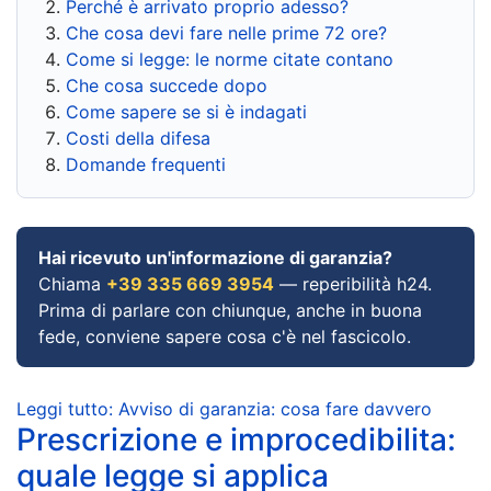
Perché è arrivato proprio adesso?
Che cosa devi fare nelle prime 72 ore?
Come si legge: le norme citate contano
Che cosa succede dopo
Come sapere se si è indagati
Costi della difesa
Domande frequenti
Hai ricevuto un'informazione di garanzia?
Chiama
+39 335 669 3954
— reperibilità h24.
Prima di parlare con chiunque, anche in buona
fede, conviene sapere cosa c'è nel fascicolo.
Leggi tutto: Avviso di garanzia: cosa fare davvero
Prescrizione e improcedibilita:
quale legge si applica