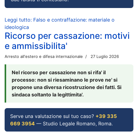
Leggi tutto: Falso e contraffazione: materiale o
ideologica
Ricorso per cassazione: motivi
e ammissibilita'
Arresto all'estero e difesa internazionale
27 Luglio 2026
Nel ricorso per cassazione non si rifa' il
processo: non si riesaminano le prove ne' si
propone una diversa ricostruzione dei fatti. Si
sindaca soltanto la legittimita'.
Serve una valutazione sul tuo caso?
+39 335
669 3954
— Studio Legale Romano, Roma.