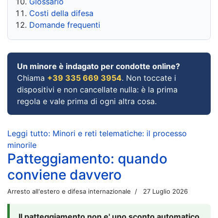
Glossario
Costi della difesa
Domande frequenti
Un minore è indagato per condotte online?
Chiama
+39 335 669 3954
. Non toccate i
dispositivi e non cancellate nulla: è la prima
regola e vale prima di ogni altra cosa.
Leggi tutto: Minori e reti telematiche: il processo
minorile
Patteggiamento: quando
conviene davvero
Arresto all'estero e difesa internazionale
27 Luglio 2026
Il patteggiamento non e' uno sconto automatico