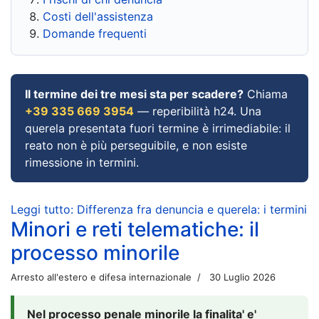
Costi dell'assistenza
Domande frequenti
Il termine dei tre mesi sta per scadere?
Chiama
+39 335 669 3954
— reperibilità h24. Una
querela presentata fuori termine è irrimediabile: il
reato non è più perseguibile, e non esiste
rimessione in termini.
Leggi tutto: Differenza fra denuncia e querela: i termini
Minori e reti telematiche: il
processo minorile
Arresto all'estero e difesa internazionale
30 Luglio 2026
Nel processo penale minorile la finalita' e'