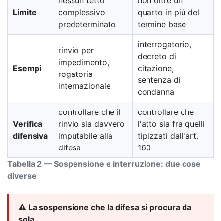
nessun tetto
non oltre un
Limite
complessivo
quarto in più del
predeterminato
termine base
interrogatorio,
rinvio per
decreto di
impedimento,
Esempi
citazione,
rogatoria
sentenza di
internazionale
condanna
controllare che il
controllare che
Verifica
rinvio sia davvero
l'atto sia fra quelli
difensiva
imputabile alla
tipizzati dall'art.
difesa
160
Tabella 2 — Sospensione e interruzione: due cose
diverse
⚠️ La sospensione che la difesa si procura da
sola