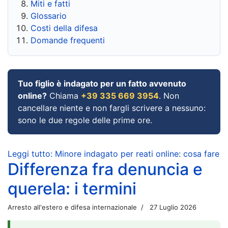
Miti e fatti
Glossario
Costi della difesa
Domande frequenti
Tuo figlio è indagato per un fatto avvenuto
online?
Chiama
+39 335 669 3954
. Non
cancellare niente e non fargli scrivere a nessuno:
sono le due regole delle prime ore.
Leggi tutto: Minore indagato per reati online: cosa fare
Differenza fra denuncia e
querela: i termini
Arresto all'estero e difesa internazionale
27 Luglio 2026