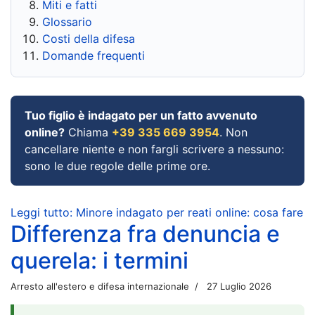
Miti e fatti
Glossario
Costi della difesa
Domande frequenti
Tuo figlio è indagato per un fatto avvenuto
online?
Chiama
+39 335 669 3954
. Non
cancellare niente e non fargli scrivere a nessuno:
sono le due regole delle prime ore.
Leggi tutto: Minore indagato per reati online: cosa fare
Differenza fra denuncia e
querela: i termini
Arresto all'estero e difesa internazionale
27 Luglio 2026