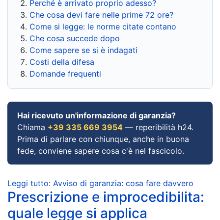
Perché è arrivato proprio adesso?
Che cosa devi fare nelle prime 72 ore?
Come si legge: le norme citate contano
Che cosa succede dopo
Come sapere se si è indagati
Costi della difesa
Domande frequenti
Hai ricevuto un'informazione di garanzia?
Chiama
+39 335 669 3954
— reperibilità h24.
Prima di parlare con chiunque, anche in buona
fede, conviene sapere cosa c'è nel fascicolo.
Leggi tutto: Avviso di garanzia: cosa fare davvero
Prescrizione e improcedibilita:
quale legge si applica