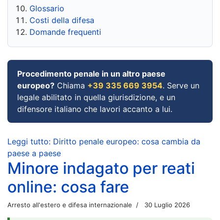
Glossario
Costi della difesa
Domande frequenti
Procedimento penale in un altro paese
europeo?
Chiama
+39 335 669 3954
. Serve un
legale abilitato in quella giurisdizione, e un
difensore italiano che lavori accanto a lui.
Leggi tutto: Diritto penale europeo: cosa cambia da
paese a paese
Minore indagato per reati
online: cosa fare
Arresto all'estero e difesa internazionale
30 Luglio 2026