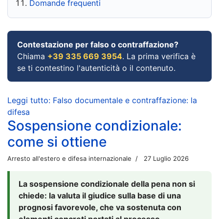
Domande frequenti
Contestazione per falso o contraffazione?
Chiama
+39 335 669 3954
. La prima verifica è
se ti contestino l'autenticità o il contenuto.
Leggi tutto: Falso documentale e contraffazione: la
difesa
Sospensione condizionale:
come si ottiene
Arresto all'estero e difesa internazionale
27 Luglio 2026
La sospensione condizionale della pena non si
chiede: la valuta il giudice sulla base di una
prognosi favorevole, che va sostenuta con
elementi concreti portati al processo.