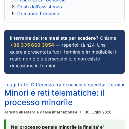
Costi dell'assistenza
Domande frequenti
Il termine dei tre mesi sta per scadere?
Chiama
+39 335 669 3954
— reperibilità h24. Una
querela presentata fuori termine è irrimediabile: il
reato non è più perseguibile, e non esiste
rimessione in termini.
Leggi tutto: Differenza fra denuncia e querela: i termini
Minori e reti telematiche: il
processo minorile
Arresto all'estero e difesa internazionale
30 Luglio 2026
Nel processo penale minorile la finalita' e'