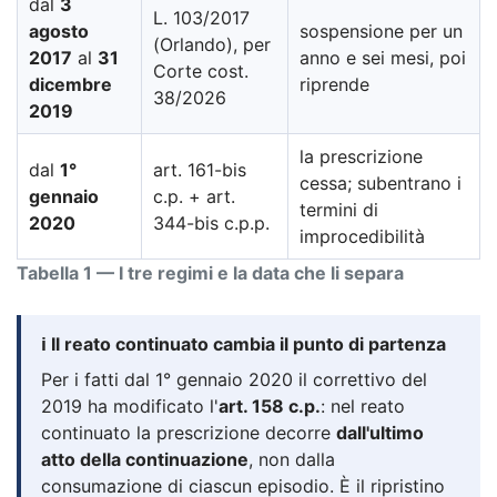
dal
3
L. 103/2017
agosto
sospensione per un
(Orlando), per
2017
al
31
anno e sei mesi, poi
Corte cost.
dicembre
riprende
38/2026
2019
la prescrizione
dal
1°
art. 161-bis
cessa; subentrano i
gennaio
c.p. + art.
termini di
2020
344-bis c.p.p.
improcedibilità
Tabella 1 — I tre regimi e la data che li separa
ℹ️ Il reato continuato cambia il punto di partenza
Per i fatti dal 1° gennaio 2020 il correttivo del
2019 ha modificato l'
art. 158 c.p.
: nel reato
continuato la prescrizione decorre
dall'ultimo
atto della continuazione
, non dalla
consumazione di ciascun episodio. È il ripristino