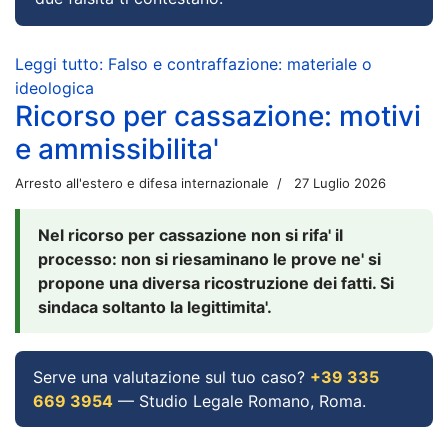
Leggi tutto: Falso e contraffazione: materiale o
ideologica
Ricorso per cassazione: motivi
e ammissibilita'
Arresto all'estero e difesa internazionale
27 Luglio 2026
Nel ricorso per cassazione non si rifa' il
processo: non si riesaminano le prove ne' si
propone una diversa ricostruzione dei fatti. Si
sindaca soltanto la legittimita'.
Serve una valutazione sul tuo caso?
+39 335
669 3954
— Studio Legale Romano, Roma.