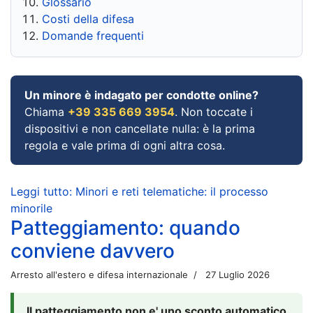
Glossario
Costi della difesa
Domande frequenti
Un minore è indagato per condotte online?
Chiama
+39 335 669 3954
. Non toccate i
dispositivi e non cancellate nulla: è la prima
regola e vale prima di ogni altra cosa.
Leggi tutto: Minori e reti telematiche: il processo
minorile
Patteggiamento: quando
conviene davvero
Arresto all'estero e difesa internazionale
27 Luglio 2026
Il patteggiamento non e' uno sconto automatico