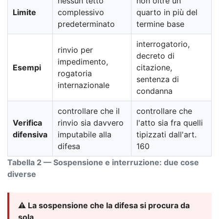
nessun tetto
non oltre un
Limite
complessivo
quarto in più del
predeterminato
termine base
interrogatorio,
rinvio per
decreto di
impedimento,
Esempi
citazione,
rogatoria
sentenza di
internazionale
condanna
controllare che il
controllare che
Verifica
rinvio sia davvero
l'atto sia fra quelli
difensiva
imputabile alla
tipizzati dall'art.
difesa
160
Tabella 2 — Sospensione e interruzione: due cose
diverse
⚠️ La sospensione che la difesa si procura da
sola