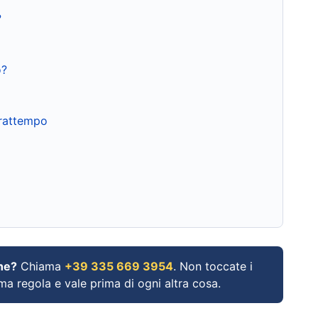
?
o?
frattempo
ne?
Chiama
+39 335 669 3954
. Non toccate i
ima regola e vale prima di ogni altra cosa.