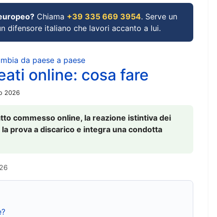
 europeo?
Chiama
+39 335 669 3954
. Serve un
un difensore italiano che lavori accanto a lui.
cambia da paese a paese
ati online: cosa fare
io 2026
to commesso online, la reazione istintiva dei
 la prova a discarico e integra una condotta
026
e?