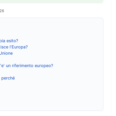
026
bia esito?
isce l'Europa?
'Unione
'e' un riferimento europeo?
e perché