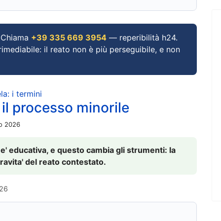
Chiama
+39 335 669 3954
— reperibilità h24.
imediabile: il reato non è più perseguibile, e non
a: i termini
 il processo minorile
io 2026
 e' educativa, e questo cambia gli strumenti: la
ravita' del reato contestato.
026