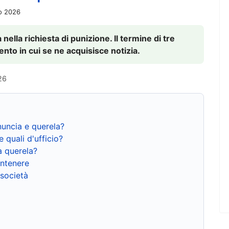
io 2026
nella richiesta di punizione. Il termine di tre
to in cui se ne acquisisce notizia.
26
nuncia e querela?
e quali d'ufficio?
a querela?
ntenere
 società