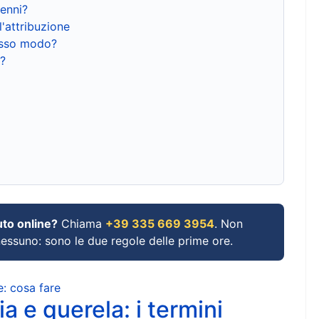
renni?
l'attribuzione
tesso modo?
?
uto online?
Chiama
+39 335 669 3954
. Non
 nessuno: sono le due regole delle prime ore.
e: cosa fare
a e querela: i termini