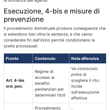
la vicinanza dell'agente.
Esecuzione, 4-bis e misure di
prevenzione
Il procedimento distrettuale produce conseguenze che
si estendono ben oltre la sentenza, e che vanno
considerate fin dall'inizio perché condizionano le
scelte processuali.
Fronte
Contenuto
Nota difensiva
Va conosciuto
Regime di
prima
di
accesso ai
Art. 4-bis
scegliere il rito:
benefici
ord. pen.
incide
penitenziari per
sull'esecuzione
determinati titoli
effettiva
Procedimento