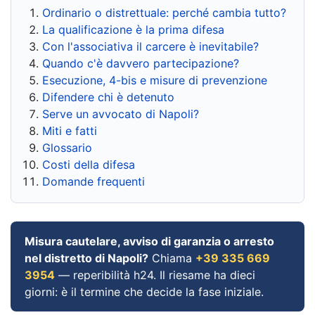
Ordinario o distrettuale: perché cambia tutto?
La qualificazione è la prima difesa
Con l'associativa il carcere è inevitabile?
Quando c'è davvero partecipazione?
Esecuzione, 4-bis e misure di prevenzione
Difendere chi è detenuto
Serve un avvocato di Napoli?
Miti e fatti
Glossario
Costi della difesa
Domande frequenti
Misura cautelare, avviso di garanzia o arresto
nel distretto di Napoli?
Chiama
+39 335 669
3954
— reperibilità h24. Il riesame ha dieci
giorni: è il termine che decide la fase iniziale.