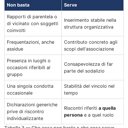
Non basta
Serve
Rapporti di parentela o
Inserimento stabile nella
di vicinato con soggetti
struttura organizzativa
coinvolti
Frequentazioni, anche
Contributo concreto agli
assidue
scopi dell'associazione
Presenza in luoghi o
Consapevolezza di far
occasioni riferibili al
parte del sodalizio
gruppo
Una singola condotta
Stabilità del vincolo nel
occasionale
tempo
Dichiarazioni generiche
Riscontri riferiti
a quella
prive di riscontro
persona
e a quel ruolo
individualizzante
Tabella 3 — Che cosa non basta e che cosa serve