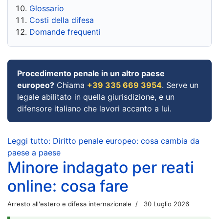
Glossario
Costi della difesa
Domande frequenti
Procedimento penale in un altro paese
europeo?
Chiama
+39 335 669 3954
. Serve un
legale abilitato in quella giurisdizione, e un
difensore italiano che lavori accanto a lui.
Leggi tutto: Diritto penale europeo: cosa cambia da
paese a paese
Minore indagato per reati
online: cosa fare
Arresto all'estero e difesa internazionale
30 Luglio 2026