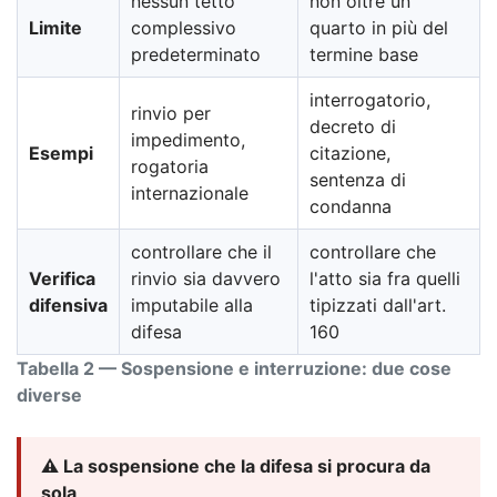
nessun tetto
non oltre un
Limite
complessivo
quarto in più del
predeterminato
termine base
interrogatorio,
rinvio per
decreto di
impedimento,
Esempi
citazione,
rogatoria
sentenza di
internazionale
condanna
controllare che il
controllare che
Verifica
rinvio sia davvero
l'atto sia fra quelli
difensiva
imputabile alla
tipizzati dall'art.
difesa
160
Tabella 2 — Sospensione e interruzione: due cose
diverse
⚠️ La sospensione che la difesa si procura da
sola