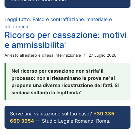
Leggi tutto: Falso e contraffazione: materiale o
ideologica
Ricorso per cassazione: motivi
e ammissibilita'
Arresto all'estero e difesa internazionale
27 Luglio 2026
Nel ricorso per cassazione non si rifa' il
processo: non si riesaminano le prove ne' si
propone una diversa ricostruzione dei fatti. Si
sindaca soltanto la legittimita'.
Serve una valutazione sul tuo caso?
+39 335
669 3954
— Studio Legale Romano, Roma.