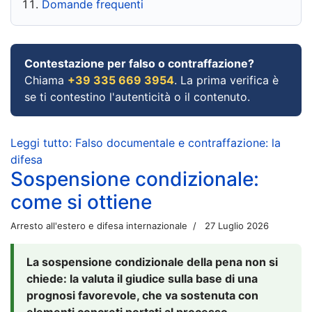
Domande frequenti
Contestazione per falso o contraffazione?
Chiama
+39 335 669 3954
. La prima verifica è
se ti contestino l'autenticità o il contenuto.
Leggi tutto: Falso documentale e contraffazione: la
difesa
Sospensione condizionale:
come si ottiene
Arresto all'estero e difesa internazionale
27 Luglio 2026
La sospensione condizionale della pena non si
chiede: la valuta il giudice sulla base di una
prognosi favorevole, che va sostenuta con
elementi concreti portati al processo.