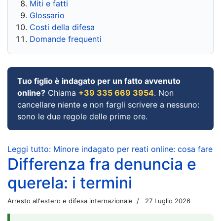
Miti e fatti
Glossario
Costi della difesa
Domande frequenti
Tuo figlio è indagato per un fatto avvenuto
online?
Chiama
+39 335 669 3954
. Non
cancellare niente e non fargli scrivere a nessuno:
sono le due regole delle prime ore.
Leggi tutto: Minore indagato per reati online: cosa fare
Differenza fra denuncia e
querela: i termini
Arresto all'estero e difesa internazionale
27 Luglio 2026