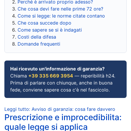
Perché è arrivato proprio adesso?
Che cosa devi fare nelle prime 72 ore?
Come si legge: le norme citate contano
Che cosa succede dopo
Come sapere se si è indagati
Costi della difesa
Domande frequenti
Hai ricevuto un'informazione di garanzia?
Chiama
+39 335 669 3954
— reperibilità h24.
Prima di parlare con chiunque, anche in buona
fede, conviene sapere cosa c'è nel fascicolo.
Leggi tutto: Avviso di garanzia: cosa fare davvero
Prescrizione e improcedibilita:
quale legge si applica