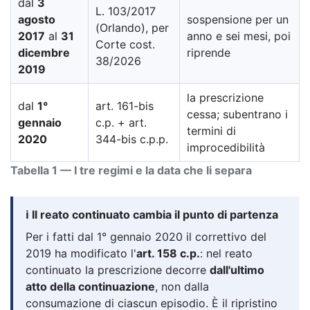
dal
3
L. 103/2017
agosto
sospensione per un
(Orlando), per
2017
al
31
anno e sei mesi, poi
Corte cost.
dicembre
riprende
38/2026
2019
la prescrizione
dal
1°
art. 161-bis
cessa; subentrano i
gennaio
c.p. + art.
termini di
2020
344-bis c.p.p.
improcedibilità
Tabella 1 — I tre regimi e la data che li separa
ℹ️ Il reato continuato cambia il punto di partenza
Per i fatti dal 1° gennaio 2020 il correttivo del
2019 ha modificato l'
art. 158 c.p.
: nel reato
continuato la prescrizione decorre
dall'ultimo
atto della continuazione
, non dalla
consumazione di ciascun episodio. È il ripristino