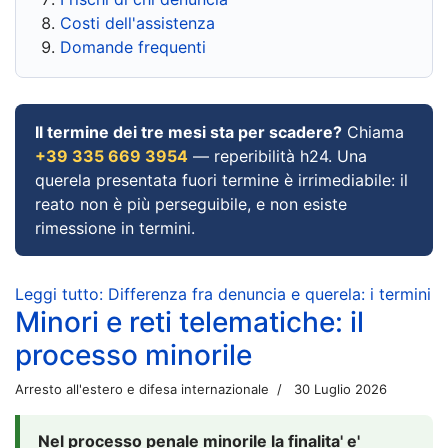
Costi dell'assistenza
Domande frequenti
Il termine dei tre mesi sta per scadere?
Chiama
+39 335 669 3954
— reperibilità h24. Una
querela presentata fuori termine è irrimediabile: il
reato non è più perseguibile, e non esiste
rimessione in termini.
Leggi tutto: Differenza fra denuncia e querela: i termini
Minori e reti telematiche: il
processo minorile
Arresto all'estero e difesa internazionale
30 Luglio 2026
Nel processo penale minorile la finalita' e'