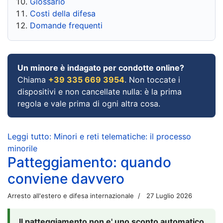
Glossario
Costi della difesa
Domande frequenti
Un minore è indagato per condotte online?
Chiama
+39 335 669 3954
. Non toccate i
dispositivi e non cancellate nulla: è la prima
regola e vale prima di ogni altra cosa.
Leggi tutto: Minori e reti telematiche: il processo
minorile
Patteggiamento: quando
conviene davvero
Arresto all'estero e difesa internazionale
27 Luglio 2026
Il patteggiamento non e' uno sconto automatico