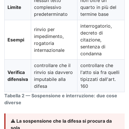
nessun tetto
non oltre un
Limite
complessivo
quarto in più del
predeterminato
termine base
interrogatorio,
rinvio per
decreto di
impedimento,
Esempi
citazione,
rogatoria
sentenza di
internazionale
condanna
controllare che il
controllare che
Verifica
rinvio sia davvero
l'atto sia fra quelli
difensiva
imputabile alla
tipizzati dall'art.
difesa
160
Tabella 2 — Sospensione e interruzione: due cose
diverse
⚠️ La sospensione che la difesa si procura da
sola