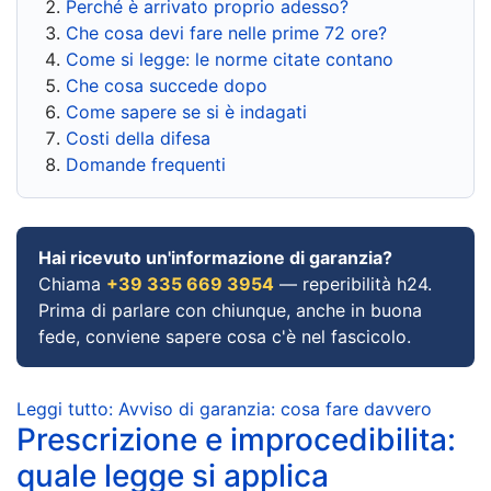
Perché è arrivato proprio adesso?
Che cosa devi fare nelle prime 72 ore?
Come si legge: le norme citate contano
Che cosa succede dopo
Come sapere se si è indagati
Costi della difesa
Domande frequenti
Hai ricevuto un'informazione di garanzia?
Chiama
+39 335 669 3954
— reperibilità h24.
Prima di parlare con chiunque, anche in buona
fede, conviene sapere cosa c'è nel fascicolo.
Leggi tutto: Avviso di garanzia: cosa fare davvero
Prescrizione e improcedibilita:
quale legge si applica