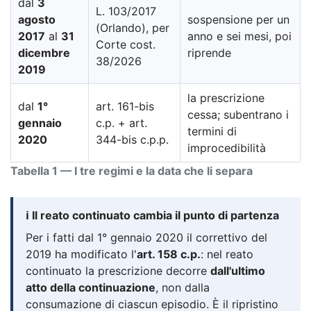
dal
3
L. 103/2017
agosto
sospensione per un
(Orlando), per
2017
al
31
anno e sei mesi, poi
Corte cost.
dicembre
riprende
38/2026
2019
la prescrizione
dal
1°
art. 161-bis
cessa; subentrano i
gennaio
c.p. + art.
termini di
2020
344-bis c.p.p.
improcedibilità
Tabella 1 — I tre regimi e la data che li separa
ℹ️ Il reato continuato cambia il punto di partenza
Per i fatti dal 1° gennaio 2020 il correttivo del
2019 ha modificato l'
art. 158 c.p.
: nel reato
continuato la prescrizione decorre
dall'ultimo
atto della continuazione
, non dalla
consumazione di ciascun episodio. È il ripristino