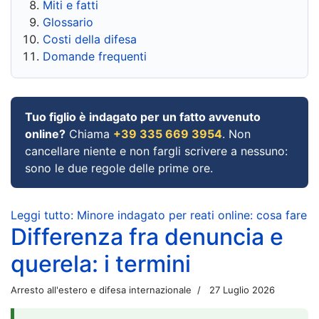
Miti e fatti
Glossario
Costi della difesa
Domande frequenti
Tuo figlio è indagato per un fatto avvenuto
online?
Chiama
+39 335 669 3954
. Non
cancellare niente e non fargli scrivere a nessuno:
sono le due regole delle prime ore.
Leggi tutto: Minore indagato per reati online: cosa fare
Differenza fra denuncia e
querela: i termini
Arresto all'estero e difesa internazionale
27 Luglio 2026