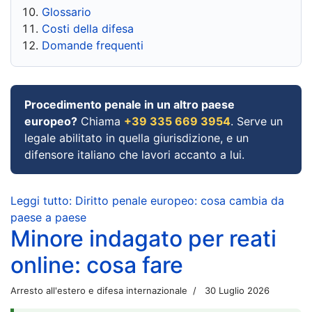
Glossario
Costi della difesa
Domande frequenti
Procedimento penale in un altro paese
europeo?
Chiama
+39 335 669 3954
. Serve un
legale abilitato in quella giurisdizione, e un
difensore italiano che lavori accanto a lui.
Leggi tutto: Diritto penale europeo: cosa cambia da
paese a paese
Minore indagato per reati
online: cosa fare
Arresto all'estero e difesa internazionale
30 Luglio 2026