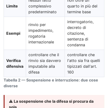
nessun tetto
non oltre un
Limite
complessivo
quarto in più del
predeterminato
termine base
interrogatorio,
rinvio per
decreto di
impedimento,
Esempi
citazione,
rogatoria
sentenza di
internazionale
condanna
controllare che il
controllare che
Verifica
rinvio sia davvero
l'atto sia fra quelli
difensiva
imputabile alla
tipizzati dall'art.
difesa
160
Tabella 2 — Sospensione e interruzione: due cose
diverse
⚠️ La sospensione che la difesa si procura da
sola