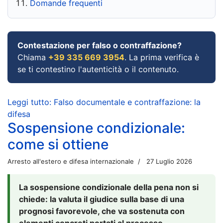
Domande frequenti
Contestazione per falso o contraffazione?
Chiama
+39 335 669 3954
. La prima verifica è
se ti contestino l'autenticità o il contenuto.
Leggi tutto: Falso documentale e contraffazione: la
difesa
Sospensione condizionale:
come si ottiene
Arresto all'estero e difesa internazionale
27 Luglio 2026
La sospensione condizionale della pena non si
chiede: la valuta il giudice sulla base di una
prognosi favorevole, che va sostenuta con
elementi concreti portati al processo.