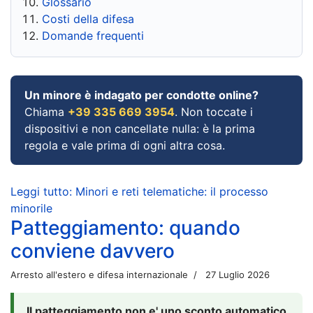
Glossario
Costi della difesa
Domande frequenti
Un minore è indagato per condotte online?
Chiama
+39 335 669 3954
. Non toccate i
dispositivi e non cancellate nulla: è la prima
regola e vale prima di ogni altra cosa.
Leggi tutto: Minori e reti telematiche: il processo
minorile
Patteggiamento: quando
conviene davvero
Arresto all'estero e difesa internazionale
27 Luglio 2026
Il patteggiamento non e' uno sconto automatico