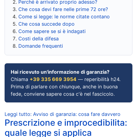
Perché è arrivato proprio adesso?
Che cosa devi fare nelle prime 72 ore?
Come si legge: le norme citate contano
Che cosa succede dopo
Come sapere se si è indagati
Costi della difesa
Domande frequenti
Hai ricevuto un'informazione di garanzia?
Chiama
+39 335 669 3954
— reperibilità h24.
Prima di parlare con chiunque, anche in buona
fede, conviene sapere cosa c'è nel fascicolo.
Leggi tutto: Avviso di garanzia: cosa fare davvero
Prescrizione e improcedibilita:
quale legge si applica