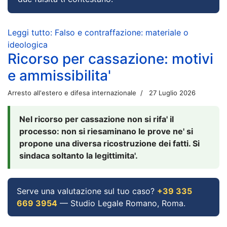
Leggi tutto: Falso e contraffazione: materiale o
ideologica
Ricorso per cassazione: motivi
e ammissibilita'
Arresto all'estero e difesa internazionale
27 Luglio 2026
Nel ricorso per cassazione non si rifa' il
processo: non si riesaminano le prove ne' si
propone una diversa ricostruzione dei fatti. Si
sindaca soltanto la legittimita'.
Serve una valutazione sul tuo caso?
+39 335
669 3954
— Studio Legale Romano, Roma.