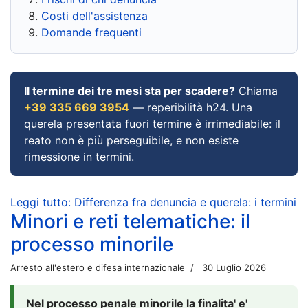
Costi dell'assistenza
Domande frequenti
Il termine dei tre mesi sta per scadere?
Chiama
+39 335 669 3954
— reperibilità h24. Una
querela presentata fuori termine è irrimediabile: il
reato non è più perseguibile, e non esiste
rimessione in termini.
Leggi tutto: Differenza fra denuncia e querela: i termini
Minori e reti telematiche: il
processo minorile
Arresto all'estero e difesa internazionale
30 Luglio 2026
Nel processo penale minorile la finalita' e'