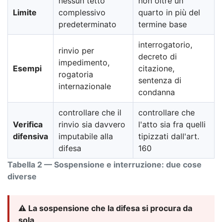
nessun tetto
non oltre un
Limite
complessivo
quarto in più del
predeterminato
termine base
interrogatorio,
rinvio per
decreto di
impedimento,
Esempi
citazione,
rogatoria
sentenza di
internazionale
condanna
controllare che il
controllare che
Verifica
rinvio sia davvero
l'atto sia fra quelli
difensiva
imputabile alla
tipizzati dall'art.
difesa
160
Tabella 2 — Sospensione e interruzione: due cose
diverse
⚠️ La sospensione che la difesa si procura da
sola