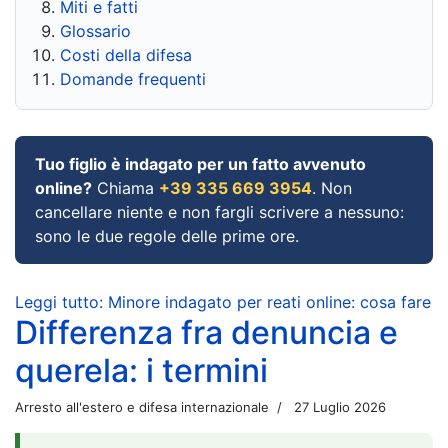
Miti e fatti
Glossario
Costi della difesa
Domande frequenti
Tuo figlio è indagato per un fatto avvenuto
online?
Chiama
+39 335 669 3954
. Non
cancellare niente e non fargli scrivere a nessuno:
sono le due regole delle prime ore.
Leggi tutto: Minore indagato per reati online: cosa fare
Differenza fra denuncia e
querela: i termini
Arresto all'estero e difesa internazionale
27 Luglio 2026