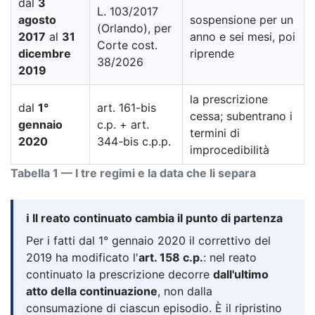
dal
3
L. 103/2017
agosto
sospensione per un
(Orlando), per
2017
al
31
anno e sei mesi, poi
Corte cost.
dicembre
riprende
38/2026
2019
la prescrizione
dal
1°
art. 161-bis
cessa; subentrano i
gennaio
c.p. + art.
termini di
2020
344-bis c.p.p.
improcedibilità
Tabella 1 — I tre regimi e la data che li separa
ℹ️ Il reato continuato cambia il punto di partenza
Per i fatti dal 1° gennaio 2020 il correttivo del
2019 ha modificato l'
art. 158 c.p.
: nel reato
continuato la prescrizione decorre
dall'ultimo
atto della continuazione
, non dalla
consumazione di ciascun episodio. È il ripristino