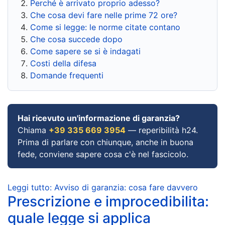
Perché è arrivato proprio adesso?
Che cosa devi fare nelle prime 72 ore?
Come si legge: le norme citate contano
Che cosa succede dopo
Come sapere se si è indagati
Costi della difesa
Domande frequenti
Hai ricevuto un'informazione di garanzia?
Chiama
+39 335 669 3954
— reperibilità h24.
Prima di parlare con chiunque, anche in buona
fede, conviene sapere cosa c'è nel fascicolo.
Leggi tutto: Avviso di garanzia: cosa fare davvero
Prescrizione e improcedibilita:
quale legge si applica