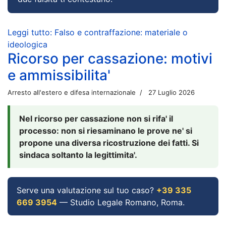
Leggi tutto: Falso e contraffazione: materiale o
ideologica
Ricorso per cassazione: motivi
e ammissibilita'
Arresto all'estero e difesa internazionale
27 Luglio 2026
Nel ricorso per cassazione non si rifa' il
processo: non si riesaminano le prove ne' si
propone una diversa ricostruzione dei fatti. Si
sindaca soltanto la legittimita'.
Serve una valutazione sul tuo caso?
+39 335
669 3954
— Studio Legale Romano, Roma.