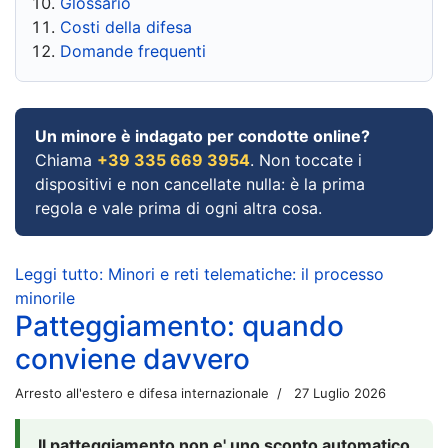
Glossario
Costi della difesa
Domande frequenti
Un minore è indagato per condotte online?
Chiama
+39 335 669 3954
. Non toccate i
dispositivi e non cancellate nulla: è la prima
regola e vale prima di ogni altra cosa.
Leggi tutto: Minori e reti telematiche: il processo
minorile
Patteggiamento: quando
conviene davvero
Arresto all'estero e difesa internazionale
27 Luglio 2026
Il patteggiamento non e' uno sconto automatico