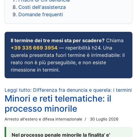
Costi dell'assistenza
Domande frequenti
Il termine dei tre mesi sta per scadere?
Chiama
+39 335 669 3954
— reperibilità h24. Una
querela presentata fuori termine è irrimediabile: il
reato non è più perseguibile, e non esiste
rimessione in termini.
Leggi tutto: Differenza fra denuncia e querela: i termini
Minori e reti telematiche: il
processo minorile
Arresto all'estero e difesa internazionale
30 Luglio 2026
Nel processo penale minorile la finalita' e'