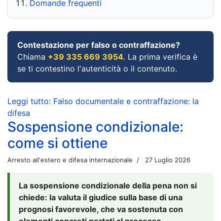
Domande frequenti
Contestazione per falso o contraffazione?
Chiama
+39 335 669 3954
. La prima verifica è
se ti contestino l'autenticità o il contenuto.
Leggi tutto: Falso documentale e contraffazione: la
difesa
Sospensione condizionale:
come si ottiene
Arresto all'estero e difesa internazionale
27 Luglio 2026
La sospensione condizionale della pena non si
chiede: la valuta il giudice sulla base di una
prognosi favorevole, che va sostenuta con
elementi concreti portati al processo.