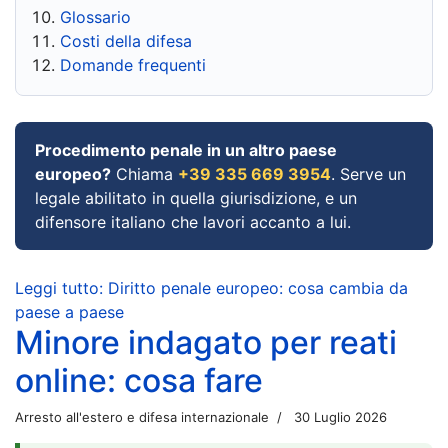
Glossario
Costi della difesa
Domande frequenti
Procedimento penale in un altro paese
europeo?
Chiama
+39 335 669 3954
. Serve un
legale abilitato in quella giurisdizione, e un
difensore italiano che lavori accanto a lui.
Leggi tutto: Diritto penale europeo: cosa cambia da
paese a paese
Minore indagato per reati
online: cosa fare
Arresto all'estero e difesa internazionale
30 Luglio 2026