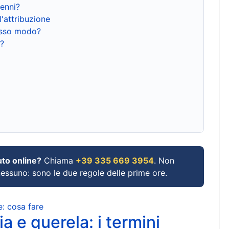
renni?
l'attribuzione
tesso modo?
?
uto online?
Chiama
+39 335 669 3954
. Non
 nessuno: sono le due regole delle prime ore.
e: cosa fare
a e querela: i termini