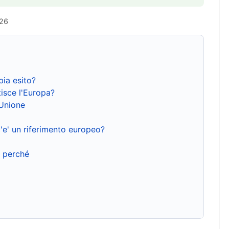
026
bia esito?
isce l'Europa?
'Unione
'e' un riferimento europeo?
e perché