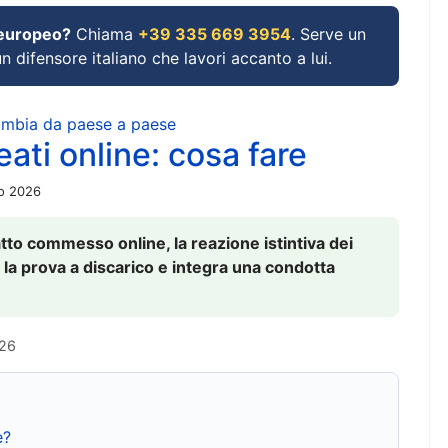
 europeo?
Chiama
+39 335 669 3954
. Serve un
un difensore italiano che lavori accanto a lui.
cambia da paese a paese
ati online: cosa fare
io 2026
to commesso online, la reazione istintiva dei
 la prova a discarico e integra una condotta
026
e?