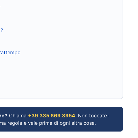
?
o?
frattempo
ne?
Chiama
+39 335 669 3954
. Non toccate i
ima regola e vale prima di ogni altra cosa.