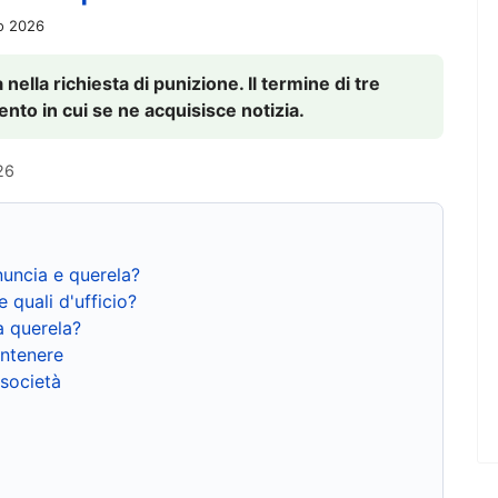
io 2026
nella richiesta di punizione. Il termine di tre
to in cui se ne acquisisce notizia.
26
nuncia e querela?
e quali d'ufficio?
a querela?
ntenere
 società