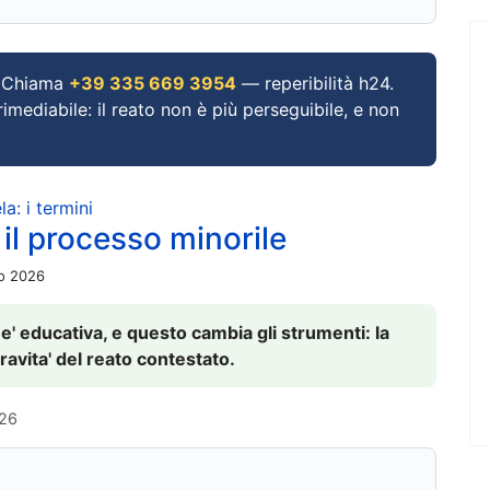
Chiama
+39 335 669 3954
— reperibilità h24.
imediabile: il reato non è più perseguibile, e non
a: i termini
 il processo minorile
io 2026
 e' educativa, e questo cambia gli strumenti: la
ravita' del reato contestato.
026