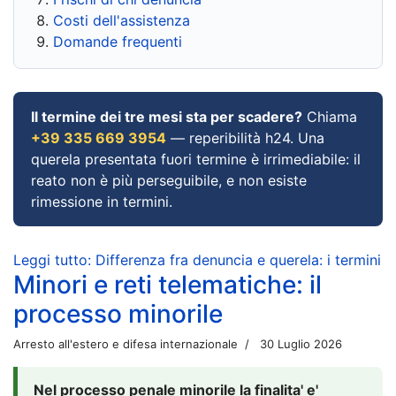
Costi dell'assistenza
Domande frequenti
Il termine dei tre mesi sta per scadere?
Chiama
+39 335 669 3954
— reperibilità h24. Una
querela presentata fuori termine è irrimediabile: il
reato non è più perseguibile, e non esiste
rimessione in termini.
Leggi tutto: Differenza fra denuncia e querela: i termini
Minori e reti telematiche: il
processo minorile
Arresto all'estero e difesa internazionale
30 Luglio 2026
Nel processo penale minorile la finalita' e'