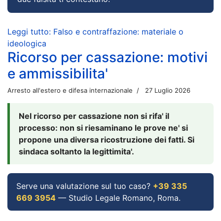
Leggi tutto: Falso e contraffazione: materiale o
ideologica
Ricorso per cassazione: motivi
e ammissibilita'
Arresto all'estero e difesa internazionale
27 Luglio 2026
Nel ricorso per cassazione non si rifa' il
processo: non si riesaminano le prove ne' si
propone una diversa ricostruzione dei fatti. Si
sindaca soltanto la legittimita'.
Serve una valutazione sul tuo caso?
+39 335
669 3954
— Studio Legale Romano, Roma.