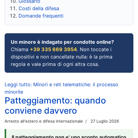
Glossario
Costi della difesa
Domande frequenti
Un minore è indagato per condotte online?
Chiama
+39 335 669 3954
. Non toccate i
dispositivi e non cancellate nulla: è la prima
regola e vale prima di ogni altra cosa.
Leggi tutto: Minori e reti telematiche: il processo
minorile
Patteggiamento: quando
conviene davvero
Arresto all'estero e difesa internazionale
27 Luglio 2026
Il patteggiamento non e' uno sconto automatico