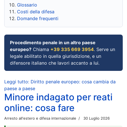
Glossario
Costi della difesa
Domande frequenti
Procedimento penale in un altro paese
europeo?
Chiama
+39 335 669 3954
. Serve un
legale abilitato in quella giurisdizione, e un
difensore italiano che lavori accanto a lui.
Leggi tutto: Diritto penale europeo: cosa cambia da
paese a paese
Minore indagato per reati
online: cosa fare
Arresto all'estero e difesa internazionale
30 Luglio 2026