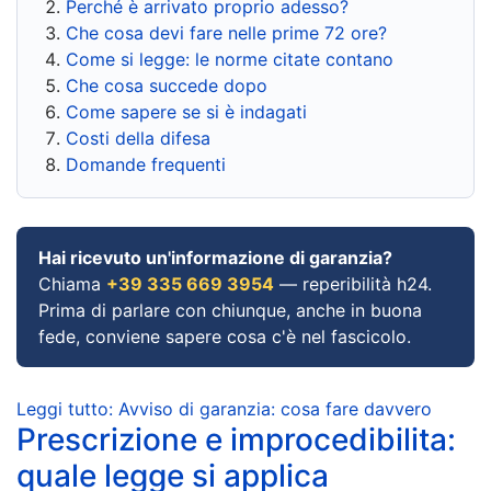
Perché è arrivato proprio adesso?
Che cosa devi fare nelle prime 72 ore?
Come si legge: le norme citate contano
Che cosa succede dopo
Come sapere se si è indagati
Costi della difesa
Domande frequenti
Hai ricevuto un'informazione di garanzia?
Chiama
+39 335 669 3954
— reperibilità h24.
Prima di parlare con chiunque, anche in buona
fede, conviene sapere cosa c'è nel fascicolo.
Leggi tutto: Avviso di garanzia: cosa fare davvero
Prescrizione e improcedibilita:
quale legge si applica