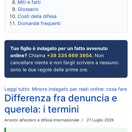
Miti e fatti
Glossario
Costi della difesa
Domande frequenti
Tuo figlio è indagato per un fatto avvenuto
online?
Chiama
+39 335 669 3954
. Non
cancellare niente e non fargli scrivere a nessuno:
sono le due regole delle prime ore.
Leggi tutto: Minore indagato per reati online: cosa fare
Differenza fra denuncia e
querela: i termini
Arresto all'estero e difesa internazionale
27 Luglio 2026