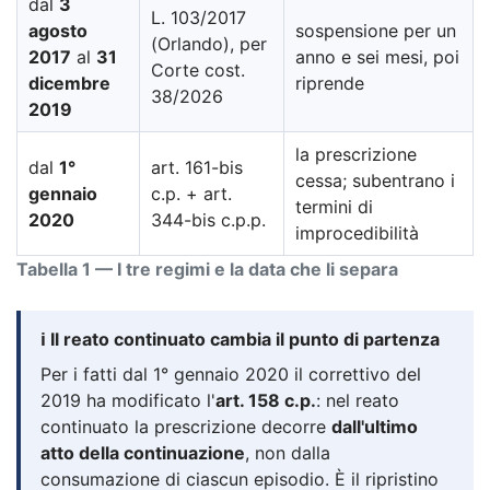
dal
3
L. 103/2017
agosto
sospensione per un
(Orlando), per
2017
al
31
anno e sei mesi, poi
Corte cost.
dicembre
riprende
38/2026
2019
la prescrizione
dal
1°
art. 161-bis
cessa; subentrano i
gennaio
c.p. + art.
termini di
2020
344-bis c.p.p.
improcedibilità
Tabella 1 — I tre regimi e la data che li separa
ℹ️ Il reato continuato cambia il punto di partenza
Per i fatti dal 1° gennaio 2020 il correttivo del
2019 ha modificato l'
art. 158 c.p.
: nel reato
continuato la prescrizione decorre
dall'ultimo
atto della continuazione
, non dalla
consumazione di ciascun episodio. È il ripristino