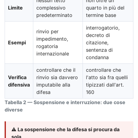
nessun tetto
non oltre un
Limite
complessivo
quarto in più del
predeterminato
termine base
interrogatorio,
rinvio per
decreto di
impedimento,
Esempi
citazione,
rogatoria
sentenza di
internazionale
condanna
controllare che il
controllare che
Verifica
rinvio sia davvero
l'atto sia fra quelli
difensiva
imputabile alla
tipizzati dall'art.
difesa
160
Tabella 2 — Sospensione e interruzione: due cose
diverse
⚠️ La sospensione che la difesa si procura da
sola