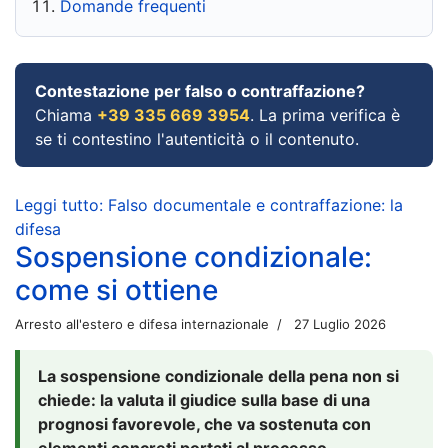
Domande frequenti
Contestazione per falso o contraffazione?
Chiama
+39 335 669 3954
. La prima verifica è
se ti contestino l'autenticità o il contenuto.
Leggi tutto: Falso documentale e contraffazione: la
difesa
Sospensione condizionale:
come si ottiene
Arresto all'estero e difesa internazionale
27 Luglio 2026
La sospensione condizionale della pena non si
chiede: la valuta il giudice sulla base di una
prognosi favorevole, che va sostenuta con
elementi concreti portati al processo.