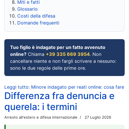
Miti e fatti
Glossario
Costi della difesa
Domande frequenti
Tuo figlio è indagato per un fatto avvenuto
online?
Chiama
+39 335 669 3954
. Non
cancellare niente e non fargli scrivere a nessuno:
sono le due regole delle prime ore.
Leggi tutto: Minore indagato per reati online: cosa fare
Differenza fra denuncia e
querela: i termini
Arresto all'estero e difesa internazionale
27 Luglio 2026