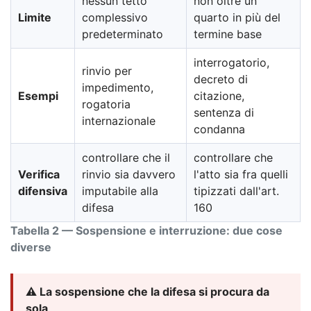
nessun tetto
non oltre un
Limite
complessivo
quarto in più del
predeterminato
termine base
interrogatorio,
rinvio per
decreto di
impedimento,
Esempi
citazione,
rogatoria
sentenza di
internazionale
condanna
controllare che il
controllare che
Verifica
rinvio sia davvero
l'atto sia fra quelli
difensiva
imputabile alla
tipizzati dall'art.
difesa
160
Tabella 2 — Sospensione e interruzione: due cose
diverse
⚠️ La sospensione che la difesa si procura da
sola