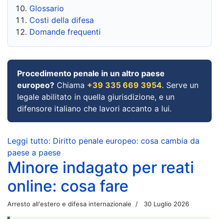
Glossario
Costi della difesa
Domande frequenti
Procedimento penale in un altro paese
europeo?
Chiama
+39 335 669 3954
. Serve un
legale abilitato in quella giurisdizione, e un
difensore italiano che lavori accanto a lui.
Leggi tutto: Diritto penale europeo: cosa cambia da
paese a paese
Minore indagato per reati
online: cosa fare
Arresto all'estero e difesa internazionale
30 Luglio 2026