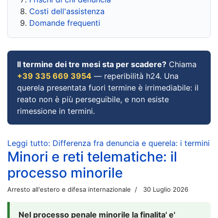
Costi dell'assistenza
Domande frequenti
Il termine dei tre mesi sta per scadere?
Chiama
+39 335 669 3954
— reperibilità h24. Una
querela presentata fuori termine è irrimediabile: il
reato non è più perseguibile, e non esiste
rimessione in termini.
Leggi tutto: Differenza fra denuncia e querela: i termini
Minori e reti telematiche: il
processo minorile
Arresto all'estero e difesa internazionale
30 Luglio 2026
Nel processo penale minorile la finalita' e'