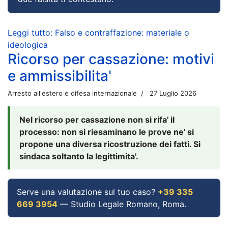
Leggi tutto: Falso e contraffazione: materiale o
ideologica
Ricorso per cassazione: motivi
e ammissibilita'
Arresto all'estero e difesa internazionale
27 Luglio 2026
Nel ricorso per cassazione non si rifa' il
processo: non si riesaminano le prove ne' si
propone una diversa ricostruzione dei fatti. Si
sindaca soltanto la legittimita'.
Serve una valutazione sul tuo caso?
+39 335
669 3954
— Studio Legale Romano, Roma.