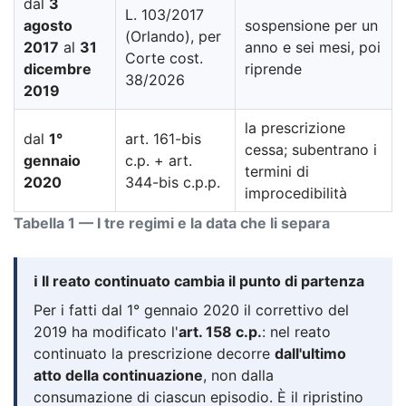
dal
3
L. 103/2017
agosto
sospensione per un
(Orlando), per
2017
al
31
anno e sei mesi, poi
Corte cost.
dicembre
riprende
38/2026
2019
la prescrizione
dal
1°
art. 161-bis
cessa; subentrano i
gennaio
c.p. + art.
termini di
2020
344-bis c.p.p.
improcedibilità
Tabella 1 — I tre regimi e la data che li separa
ℹ️ Il reato continuato cambia il punto di partenza
Per i fatti dal 1° gennaio 2020 il correttivo del
2019 ha modificato l'
art. 158 c.p.
: nel reato
continuato la prescrizione decorre
dall'ultimo
atto della continuazione
, non dalla
consumazione di ciascun episodio. È il ripristino