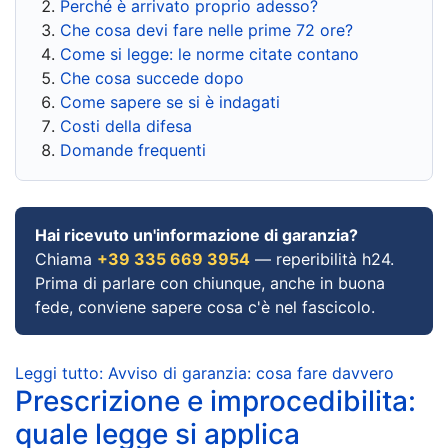
Perché è arrivato proprio adesso?
Che cosa devi fare nelle prime 72 ore?
Come si legge: le norme citate contano
Che cosa succede dopo
Come sapere se si è indagati
Costi della difesa
Domande frequenti
Hai ricevuto un'informazione di garanzia?
Chiama
+39 335 669 3954
— reperibilità h24.
Prima di parlare con chiunque, anche in buona
fede, conviene sapere cosa c'è nel fascicolo.
Leggi tutto: Avviso di garanzia: cosa fare davvero
Prescrizione e improcedibilita:
quale legge si applica