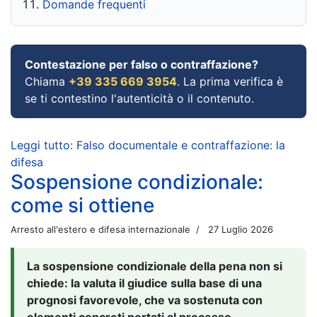
Domande frequenti
Contestazione per falso o contraffazione?
Chiama
+39 335 669 3954
. La prima verifica è
se ti contestino l'autenticità o il contenuto.
Leggi tutto: Falso documentale e contraffazione: la
difesa
Sospensione condizionale:
come si ottiene
Arresto all'estero e difesa internazionale
27 Luglio 2026
La sospensione condizionale della pena non si
chiede: la valuta il giudice sulla base di una
prognosi favorevole, che va sostenuta con
elementi concreti portati al processo.