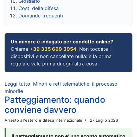
Glossario
Costi della difesa
Domande frequenti
Un minore è indagato per condotte online?
Chiama
+39 335 669 3954
. Non toccate i
dispositivi e non cancellate nulla: è la prima
regola e vale prima di ogni altra cosa.
Leggi tutto: Minori e reti telematiche: il processo
minorile
Patteggiamento: quando
conviene davvero
Arresto all'estero e difesa internazionale
27 Luglio 2026
Il patteggiamento non e' uno sconto automatico