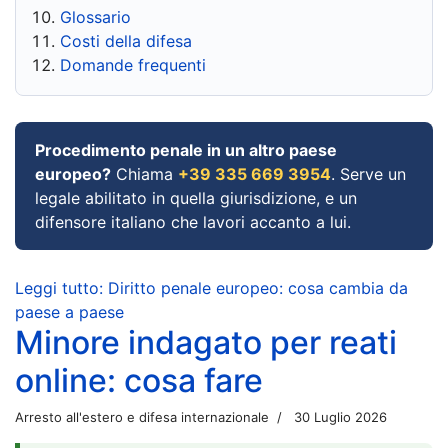
Glossario
Costi della difesa
Domande frequenti
Procedimento penale in un altro paese
europeo?
Chiama
+39 335 669 3954
. Serve un
legale abilitato in quella giurisdizione, e un
difensore italiano che lavori accanto a lui.
Leggi tutto: Diritto penale europeo: cosa cambia da
paese a paese
Minore indagato per reati
online: cosa fare
Arresto all'estero e difesa internazionale
30 Luglio 2026