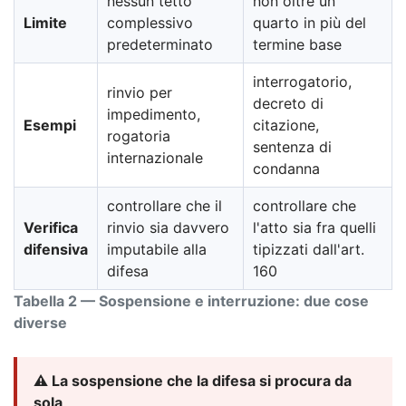
nessun tetto
non oltre un
Limite
complessivo
quarto in più del
predeterminato
termine base
interrogatorio,
rinvio per
decreto di
impedimento,
Esempi
citazione,
rogatoria
sentenza di
internazionale
condanna
controllare che il
controllare che
Verifica
rinvio sia davvero
l'atto sia fra quelli
difensiva
imputabile alla
tipizzati dall'art.
difesa
160
Tabella 2 — Sospensione e interruzione: due cose
diverse
⚠️ La sospensione che la difesa si procura da
sola