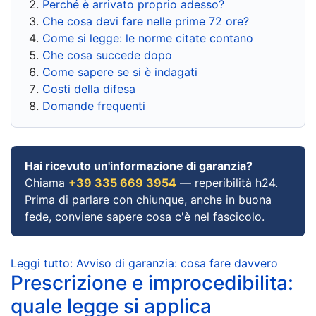
Perché è arrivato proprio adesso?
Che cosa devi fare nelle prime 72 ore?
Come si legge: le norme citate contano
Che cosa succede dopo
Come sapere se si è indagati
Costi della difesa
Domande frequenti
Hai ricevuto un'informazione di garanzia?
Chiama
+39 335 669 3954
— reperibilità h24.
Prima di parlare con chiunque, anche in buona
fede, conviene sapere cosa c'è nel fascicolo.
Leggi tutto: Avviso di garanzia: cosa fare davvero
Prescrizione e improcedibilita:
quale legge si applica