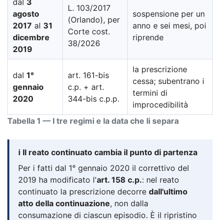
dal
3
L. 103/2017
agosto
sospensione per un
(Orlando), per
2017
al
31
anno e sei mesi, poi
Corte cost.
dicembre
riprende
38/2026
2019
la prescrizione
dal
1°
art. 161-bis
cessa; subentrano i
gennaio
c.p. + art.
termini di
2020
344-bis c.p.p.
improcedibilità
Tabella 1 — I tre regimi e la data che li separa
ℹ️ Il reato continuato cambia il punto di partenza
Per i fatti dal 1° gennaio 2020 il correttivo del
2019 ha modificato l'
art. 158 c.p.
: nel reato
continuato la prescrizione decorre
dall'ultimo
atto della continuazione
, non dalla
consumazione di ciascun episodio. È il ripristino