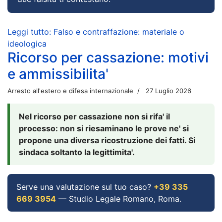
Leggi tutto: Falso e contraffazione: materiale o
ideologica
Ricorso per cassazione: motivi
e ammissibilita'
Arresto all'estero e difesa internazionale
27 Luglio 2026
Nel ricorso per cassazione non si rifa' il
processo: non si riesaminano le prove ne' si
propone una diversa ricostruzione dei fatti. Si
sindaca soltanto la legittimita'.
Serve una valutazione sul tuo caso?
+39 335
669 3954
— Studio Legale Romano, Roma.