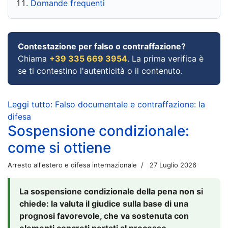
Domande frequenti
Contestazione per falso o contraffazione?
Chiama
+39 335 669 3954
. La prima verifica è
se ti contestino l'autenticità o il contenuto.
Leggi tutto: Falso documentale e contraffazione: la
difesa
Sospensione condizionale:
come si ottiene
Arresto all'estero e difesa internazionale
27 Luglio 2026
La sospensione condizionale della pena non si
chiede: la valuta il giudice sulla base di una
prognosi favorevole, che va sostenuta con
elementi concreti portati al processo.