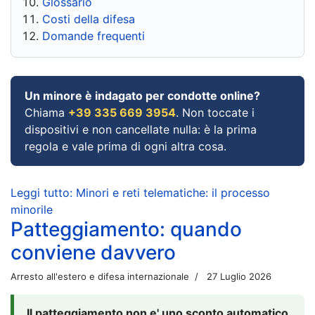
Glossario
Costi della difesa
Domande frequenti
Un minore è indagato per condotte online?
Chiama
+39 335 669 3954
. Non toccate i
dispositivi e non cancellate nulla: è la prima
regola e vale prima di ogni altra cosa.
Leggi tutto: Minori e reti telematiche: il processo
minorile
Patteggiamento: quando
conviene davvero
Arresto all'estero e difesa internazionale
27 Luglio 2026
Il patteggiamento non e' uno sconto automatico