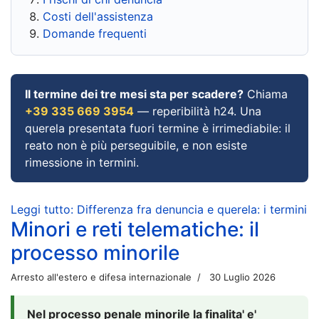
Costi dell'assistenza
Domande frequenti
Il termine dei tre mesi sta per scadere?
Chiama
+39 335 669 3954
— reperibilità h24. Una
querela presentata fuori termine è irrimediabile: il
reato non è più perseguibile, e non esiste
rimessione in termini.
Leggi tutto: Differenza fra denuncia e querela: i termini
Minori e reti telematiche: il
processo minorile
Arresto all'estero e difesa internazionale
30 Luglio 2026
Nel processo penale minorile la finalita' e'