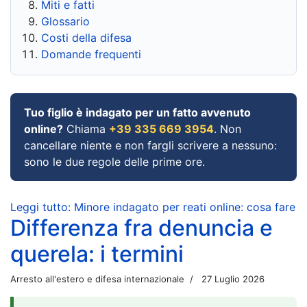
Miti e fatti
Glossario
Costi della difesa
Domande frequenti
Tuo figlio è indagato per un fatto avvenuto
online?
Chiama
+39 335 669 3954
. Non
cancellare niente e non fargli scrivere a nessuno:
sono le due regole delle prime ore.
Leggi tutto: Minore indagato per reati online: cosa fare
Differenza fra denuncia e
querela: i termini
Arresto all'estero e difesa internazionale
27 Luglio 2026