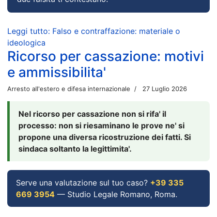
Leggi tutto: Falso e contraffazione: materiale o
ideologica
Ricorso per cassazione: motivi
e ammissibilita'
Arresto all'estero e difesa internazionale
27 Luglio 2026
Nel ricorso per cassazione non si rifa' il
processo: non si riesaminano le prove ne' si
propone una diversa ricostruzione dei fatti. Si
sindaca soltanto la legittimita'.
Serve una valutazione sul tuo caso?
+39 335
669 3954
— Studio Legale Romano, Roma.