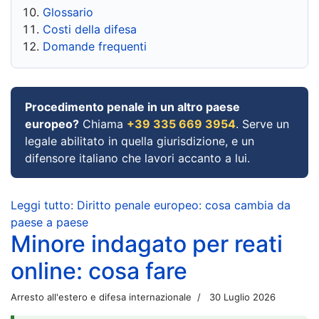
Glossario
Costi della difesa
Domande frequenti
Procedimento penale in un altro paese
europeo?
Chiama
+39 335 669 3954
. Serve un
legale abilitato in quella giurisdizione, e un
difensore italiano che lavori accanto a lui.
Leggi tutto: Diritto penale europeo: cosa cambia da
paese a paese
Minore indagato per reati
online: cosa fare
Arresto all'estero e difesa internazionale
30 Luglio 2026