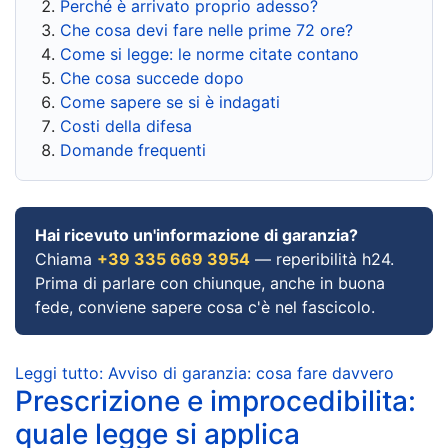
Perché è arrivato proprio adesso?
Che cosa devi fare nelle prime 72 ore?
Come si legge: le norme citate contano
Che cosa succede dopo
Come sapere se si è indagati
Costi della difesa
Domande frequenti
Hai ricevuto un'informazione di garanzia?
Chiama
+39 335 669 3954
— reperibilità h24.
Prima di parlare con chiunque, anche in buona
fede, conviene sapere cosa c'è nel fascicolo.
Leggi tutto: Avviso di garanzia: cosa fare davvero
Prescrizione e improcedibilita:
quale legge si applica