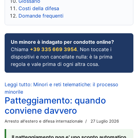
Glossario
Costi della difesa
Domande frequenti
Un minore è indagato per condotte online?
Chiama
+39 335 669 3954
. Non toccate i
dispositivi e non cancellate nulla: è la prima
regola e vale prima di ogni altra cosa.
Leggi tutto: Minori e reti telematiche: il processo
minorile
Patteggiamento: quando
conviene davvero
Arresto all'estero e difesa internazionale
27 Luglio 2026
Il patteggiamento non e' uno sconto automatico