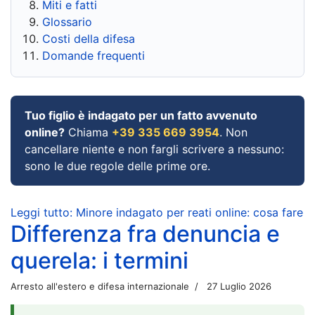
Miti e fatti
Glossario
Costi della difesa
Domande frequenti
Tuo figlio è indagato per un fatto avvenuto
online?
Chiama
+39 335 669 3954
. Non
cancellare niente e non fargli scrivere a nessuno:
sono le due regole delle prime ore.
Leggi tutto: Minore indagato per reati online: cosa fare
Differenza fra denuncia e
querela: i termini
Arresto all'estero e difesa internazionale
27 Luglio 2026