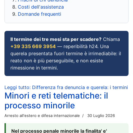
Costi dell'assistenza
Domande frequenti
Il termine dei tre mesi sta per scadere?
Chiama
+39 335 669 3954
— reperibilità h24. Una
querela presentata fuori termine è irrimediabile: il
reato non è più perseguibile, e non esiste
rimessione in termini.
Leggi tutto: Differenza fra denuncia e querela: i termini
Minori e reti telematiche: il
processo minorile
Arresto all'estero e difesa internazionale
30 Luglio 2026
Nel processo penale minorile la finalita' e'