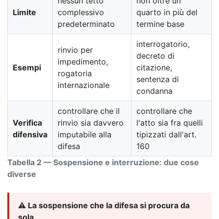
nessun tetto
non oltre un
Limite
complessivo
quarto in più del
predeterminato
termine base
interrogatorio,
rinvio per
decreto di
impedimento,
Esempi
citazione,
rogatoria
sentenza di
internazionale
condanna
controllare che il
controllare che
Verifica
rinvio sia davvero
l'atto sia fra quelli
difensiva
imputabile alla
tipizzati dall'art.
difesa
160
Tabella 2 — Sospensione e interruzione: due cose
diverse
⚠️ La sospensione che la difesa si procura da
sola