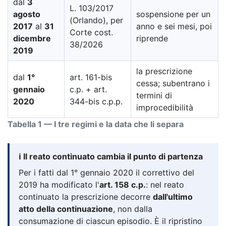
dal
3
L. 103/2017
agosto
sospensione per un
(Orlando), per
2017
al
31
anno e sei mesi, poi
Corte cost.
dicembre
riprende
38/2026
2019
la prescrizione
dal
1°
art. 161-bis
cessa; subentrano i
gennaio
c.p. + art.
termini di
2020
344-bis c.p.p.
improcedibilità
Tabella 1 — I tre regimi e la data che li separa
ℹ️ Il reato continuato cambia il punto di partenza
Per i fatti dal 1° gennaio 2020 il correttivo del
2019 ha modificato l'
art. 158 c.p.
: nel reato
continuato la prescrizione decorre
dall'ultimo
atto della continuazione
, non dalla
consumazione di ciascun episodio. È il ripristino