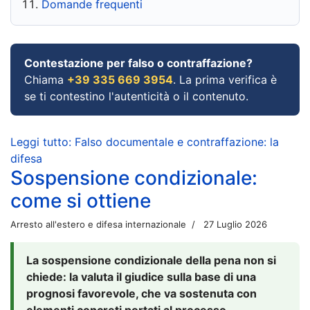
Domande frequenti
Contestazione per falso o contraffazione?
Chiama
+39 335 669 3954
. La prima verifica è
se ti contestino l'autenticità o il contenuto.
Leggi tutto: Falso documentale e contraffazione: la
difesa
Sospensione condizionale:
come si ottiene
Arresto all'estero e difesa internazionale
27 Luglio 2026
La sospensione condizionale della pena non si
chiede: la valuta il giudice sulla base di una
prognosi favorevole, che va sostenuta con
elementi concreti portati al processo.