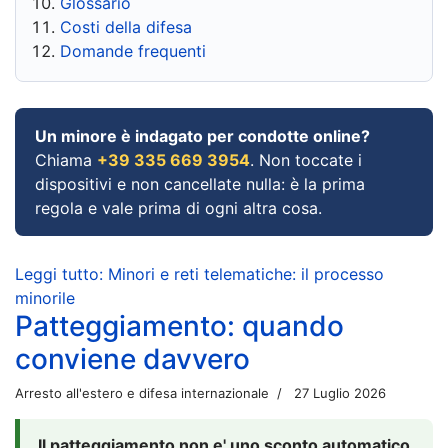
Glossario
Costi della difesa
Domande frequenti
Un minore è indagato per condotte online?
Chiama
+39 335 669 3954
. Non toccate i
dispositivi e non cancellate nulla: è la prima
regola e vale prima di ogni altra cosa.
Leggi tutto: Minori e reti telematiche: il processo
minorile
Patteggiamento: quando
conviene davvero
Arresto all'estero e difesa internazionale
27 Luglio 2026
Il patteggiamento non e' uno sconto automatico