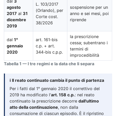
dal
3
L. 103/2017
agosto
sospensione per un
(Orlando), per
2017
al
31
anno e sei mesi, poi
Corte cost.
dicembre
riprende
38/2026
2019
la prescrizione
dal
1°
art. 161-bis
cessa; subentrano i
gennaio
c.p. + art.
termini di
2020
344-bis c.p.p.
improcedibilità
Tabella 1 — I tre regimi e la data che li separa
ℹ️ Il reato continuato cambia il punto di partenza
Per i fatti dal 1° gennaio 2020 il correttivo del
2019 ha modificato l'
art. 158 c.p.
: nel reato
continuato la prescrizione decorre
dall'ultimo
atto della continuazione
, non dalla
consumazione di ciascun episodio. È il ripristino