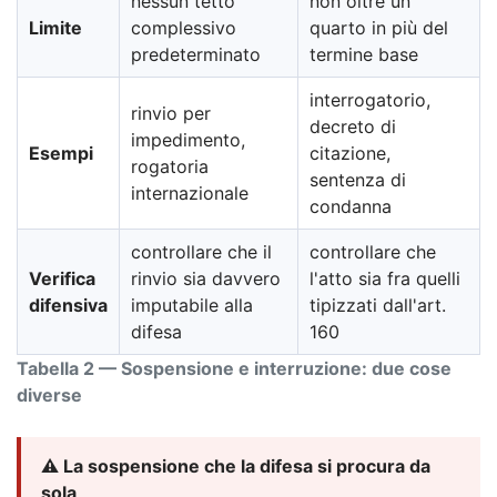
nessun tetto
non oltre un
Limite
complessivo
quarto in più del
predeterminato
termine base
interrogatorio,
rinvio per
decreto di
impedimento,
Esempi
citazione,
rogatoria
sentenza di
internazionale
condanna
controllare che il
controllare che
Verifica
rinvio sia davvero
l'atto sia fra quelli
difensiva
imputabile alla
tipizzati dall'art.
difesa
160
Tabella 2 — Sospensione e interruzione: due cose
diverse
⚠️ La sospensione che la difesa si procura da
sola