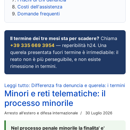
Costi dell'assistenza
Domande frequenti
Il termine dei tre mesi sta per scadere?
Chiama
+39 335 669 3954
— reperibilità h24. Una
querela presentata fuori termine è irrimediabile: il
reato non è più perseguibile, e non esiste
rimessione in termini.
Leggi tutto: Differenza fra denuncia e querela: i termini
Minori e reti telematiche: il
processo minorile
Arresto all'estero e difesa internazionale
30 Luglio 2026
Nel processo penale minorile la finalita' e'