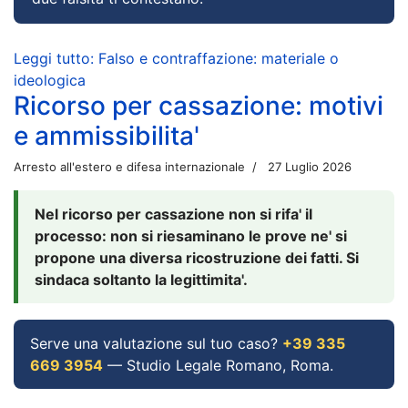
Leggi tutto: Falso e contraffazione: materiale o
ideologica
Ricorso per cassazione: motivi
e ammissibilita'
Arresto all'estero e difesa internazionale
27 Luglio 2026
Nel ricorso per cassazione non si rifa' il
processo: non si riesaminano le prove ne' si
propone una diversa ricostruzione dei fatti. Si
sindaca soltanto la legittimita'.
Serve una valutazione sul tuo caso?
+39 335
669 3954
— Studio Legale Romano, Roma.