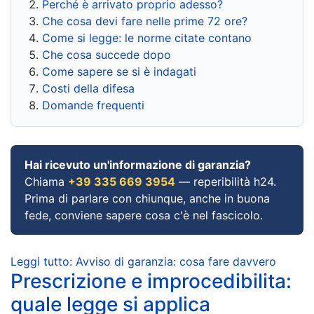
Perché è arrivato proprio adesso?
Che cosa devi fare nelle prime 72 ore?
Come si legge: le norme citate contano
Che cosa succede dopo
Come sapere se si è indagati
Costi della difesa
Domande frequenti
Hai ricevuto un'informazione di garanzia?
Chiama
+39 335 669 3954
— reperibilità h24.
Prima di parlare con chiunque, anche in buona
fede, conviene sapere cosa c'è nel fascicolo.
Leggi tutto: Avviso di garanzia: cosa fare davvero
Prescrizione e improcedibilita:
quale legge si applica