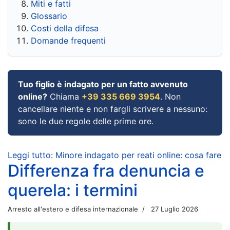
Miti e fatti
Glossario
Costi della difesa
Domande frequenti
Tuo figlio è indagato per un fatto avvenuto
online?
Chiama
+39 335 669 3954
. Non
cancellare niente e non fargli scrivere a nessuno:
sono le due regole delle prime ore.
Leggi tutto: Minore indagato per reati online: cosa fare
Differenza fra denuncia e
querela: i termini
Arresto all'estero e difesa internazionale
27 Luglio 2026