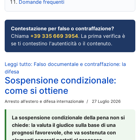
Domande frequenti
Contestazione per falso o contraffazione?
Chiama
+39 335 669 3954
. La prima verifica è
se ti contestino l'autenticità o il contenuto.
Leggi tutto: Falso documentale e contraffazione: la
difesa
Sospensione condizionale:
come si ottiene
Arresto all'estero e difesa internazionale
27 Luglio 2026
La sospensione condizionale della pena non si
chiede: la valuta il giudice sulla base di una
prognosi favorevole, che va sostenuta con
elementi concreti portati al processo.