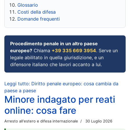
Glossario
Costi della difesa
Domande frequenti
Procedimento penale in un altro paese
europeo?
Chiama
+39 335 669 3954
. Serve un
legale abilitato in quella giurisdizione, e un
difensore italiano che lavori accanto a lui.
Leggi tutto: Diritto penale europeo: cosa cambia da
paese a paese
Minore indagato per reati
online: cosa fare
Arresto all'estero e difesa internazionale
30 Luglio 2026