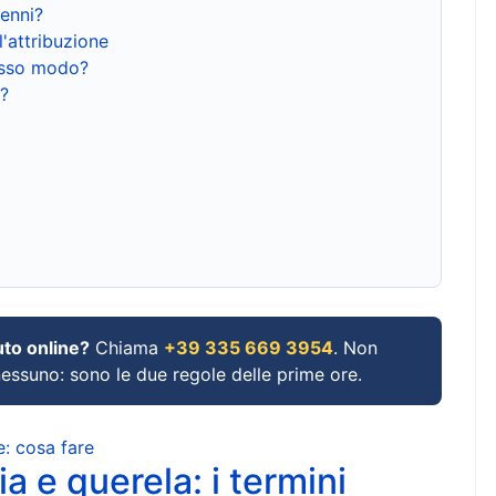
renni?
l'attribuzione
tesso modo?
?
uto online?
Chiama
+39 335 669 3954
. Non
 nessuno: sono le due regole delle prime ore.
e: cosa fare
a e querela: i termini