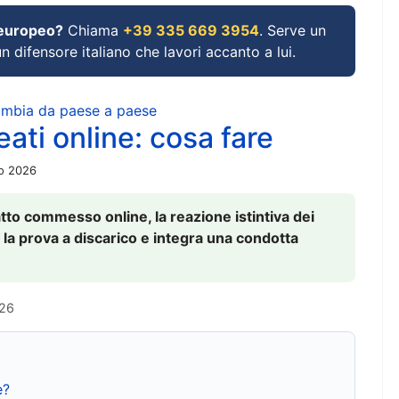
 europeo?
Chiama
+39 335 669 3954
. Serve un
un difensore italiano che lavori accanto a lui.
cambia da paese a paese
ati online: cosa fare
io 2026
to commesso online, la reazione istintiva dei
 la prova a discarico e integra una condotta
026
e?