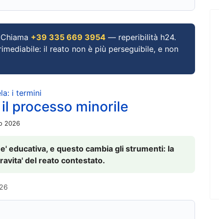
Chiama
+39 335 669 3954
— reperibilità h24.
imediabile: il reato non è più perseguibile, e non
a: i termini
 il processo minorile
io 2026
 e' educativa, e questo cambia gli strumenti: la
ravita' del reato contestato.
026