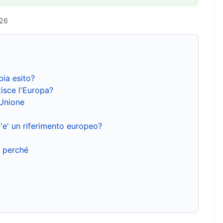
026
bia esito?
isce l'Europa?
'Unione
'e' un riferimento europeo?
e perché