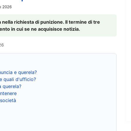
io 2026
nella richiesta di punizione. Il termine di tre
to in cui se ne acquisisce notizia.
26
nuncia e querela?
e quali d'ufficio?
a querela?
ntenere
 società