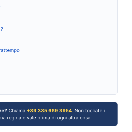
?
o?
frattempo
ne?
Chiama
+39 335 669 3954
. Non toccate i
ima regola e vale prima di ogni altra cosa.