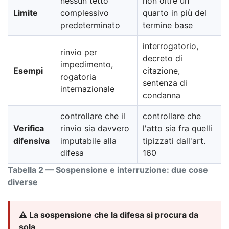
nessun tetto
non oltre un
Limite
complessivo
quarto in più del
predeterminato
termine base
interrogatorio,
rinvio per
decreto di
impedimento,
Esempi
citazione,
rogatoria
sentenza di
internazionale
condanna
controllare che il
controllare che
Verifica
rinvio sia davvero
l'atto sia fra quelli
difensiva
imputabile alla
tipizzati dall'art.
difesa
160
Tabella 2 — Sospensione e interruzione: due cose
diverse
⚠️ La sospensione che la difesa si procura da
sola