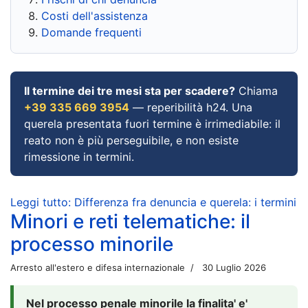
Costi dell'assistenza
Domande frequenti
Il termine dei tre mesi sta per scadere?
Chiama
+39 335 669 3954
— reperibilità h24. Una
querela presentata fuori termine è irrimediabile: il
reato non è più perseguibile, e non esiste
rimessione in termini.
Leggi tutto: Differenza fra denuncia e querela: i termini
Minori e reti telematiche: il
processo minorile
Arresto all'estero e difesa internazionale
30 Luglio 2026
Nel processo penale minorile la finalita' e'