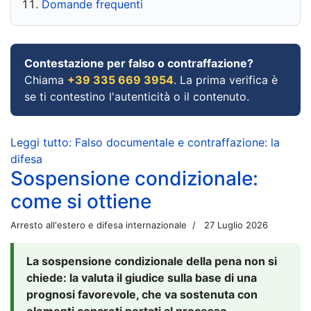
Domande frequenti
Contestazione per falso o contraffazione?
Chiama
+39 335 669 3954
. La prima verifica è
se ti contestino l'autenticità o il contenuto.
Leggi tutto: Falso documentale e contraffazione: la
difesa
Sospensione condizionale:
come si ottiene
Arresto all'estero e difesa internazionale
27 Luglio 2026
La sospensione condizionale della pena non si
chiede: la valuta il giudice sulla base di una
prognosi favorevole, che va sostenuta con
elementi concreti portati al processo.