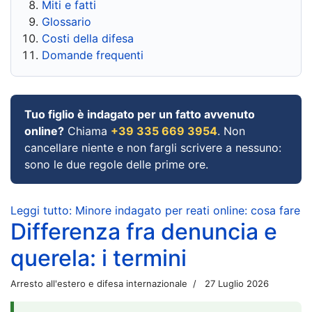
Miti e fatti
Glossario
Costi della difesa
Domande frequenti
Tuo figlio è indagato per un fatto avvenuto
online?
Chiama
+39 335 669 3954
. Non
cancellare niente e non fargli scrivere a nessuno:
sono le due regole delle prime ore.
Leggi tutto: Minore indagato per reati online: cosa fare
Differenza fra denuncia e
querela: i termini
Arresto all'estero e difesa internazionale
27 Luglio 2026