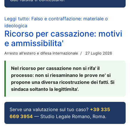
Leggi tutto: Falso e contraffazione: materiale o
ideologica
Ricorso per cassazione: motivi
e ammissibilita'
Arresto all'estero e difesa internazionale
27 Luglio 2026
Nel ricorso per cassazione non si rifa' il
processo: non si riesaminano le prove ne' si
propone una diversa ricostruzione dei fatti. Si
sindaca soltanto la legittimita'.
Serve una valutazione sul tuo caso?
+39 335
669 3954
— Studio Legale Romano, Roma.