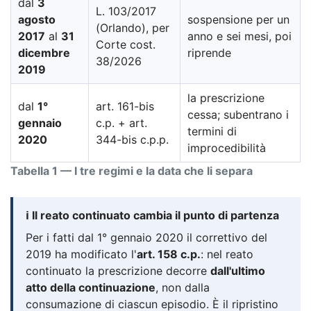
dal
3
L. 103/2017
agosto
sospensione per un
(Orlando), per
2017
al
31
anno e sei mesi, poi
Corte cost.
dicembre
riprende
38/2026
2019
la prescrizione
dal
1°
art. 161-bis
cessa; subentrano i
gennaio
c.p. + art.
termini di
2020
344-bis c.p.p.
improcedibilità
Tabella 1 — I tre regimi e la data che li separa
ℹ️ Il reato continuato cambia il punto di partenza
Per i fatti dal 1° gennaio 2020 il correttivo del
2019 ha modificato l'
art. 158 c.p.
: nel reato
continuato la prescrizione decorre
dall'ultimo
atto della continuazione
, non dalla
consumazione di ciascun episodio. È il ripristino