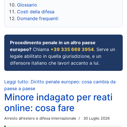
Glossario
Costi della difesa
Domande frequenti
Procedimento penale in un altro paese
europeo?
Chiama
+39 335 669 3954
. Serve un
legale abilitato in quella giurisdizione, e un
difensore italiano che lavori accanto a lui.
Leggi tutto: Diritto penale europeo: cosa cambia da
paese a paese
Minore indagato per reati
online: cosa fare
Arresto all'estero e difesa internazionale
30 Luglio 2026