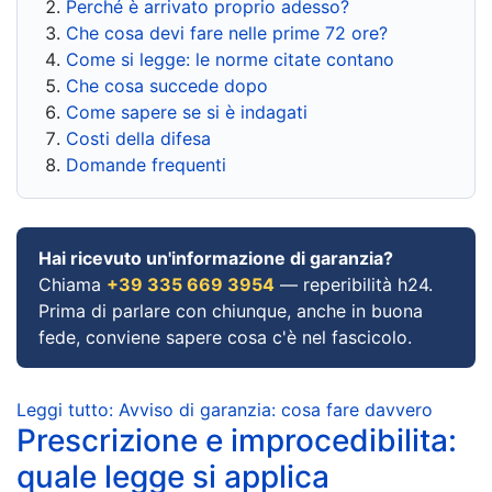
Perché è arrivato proprio adesso?
Che cosa devi fare nelle prime 72 ore?
Come si legge: le norme citate contano
Che cosa succede dopo
Come sapere se si è indagati
Costi della difesa
Domande frequenti
Hai ricevuto un'informazione di garanzia?
Chiama
+39 335 669 3954
— reperibilità h24.
Prima di parlare con chiunque, anche in buona
fede, conviene sapere cosa c'è nel fascicolo.
Leggi tutto: Avviso di garanzia: cosa fare davvero
Prescrizione e improcedibilita:
quale legge si applica