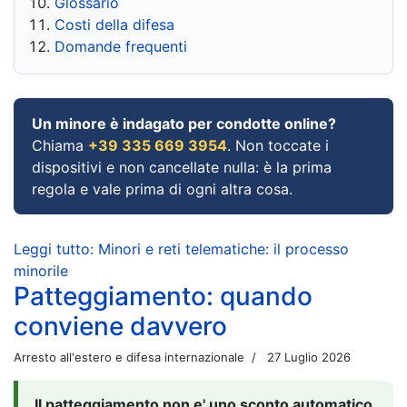
Glossario
Costi della difesa
Domande frequenti
Un minore è indagato per condotte online?
Chiama
+39 335 669 3954
. Non toccate i
dispositivi e non cancellate nulla: è la prima
regola e vale prima di ogni altra cosa.
Leggi tutto: Minori e reti telematiche: il processo
minorile
Patteggiamento: quando
conviene davvero
Arresto all'estero e difesa internazionale
27 Luglio 2026
Il patteggiamento non e' uno sconto automatico