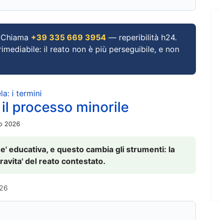
Chiama
+39 335 669 3954
— reperibilità h24.
imediabile: il reato non è più perseguibile, e non
a: i termini
 il processo minorile
io 2026
 e' educativa, e questo cambia gli strumenti: la
ravita' del reato contestato.
026