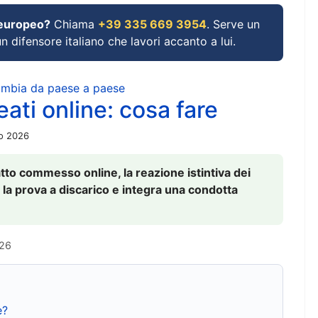
 europeo?
Chiama
+39 335 669 3954
. Serve un
un difensore italiano che lavori accanto a lui.
cambia da paese a paese
ati online: cosa fare
io 2026
to commesso online, la reazione istintiva dei
 la prova a discarico e integra una condotta
026
e?