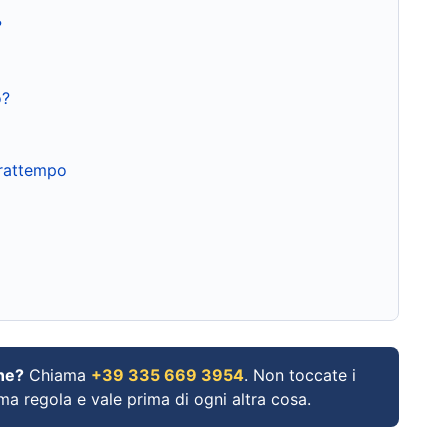
?
o?
frattempo
ne?
Chiama
+39 335 669 3954
. Non toccate i
ima regola e vale prima di ogni altra cosa.