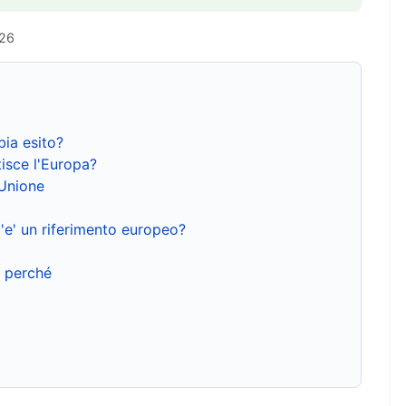
026
bia esito?
isce l'Europa?
'Unione
'e' un riferimento europeo?
e perché