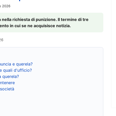
io 2026
nella richiesta di punizione. Il termine di tre
to in cui se ne acquisisce notizia.
26
nuncia e querela?
e quali d'ufficio?
a querela?
ntenere
 società