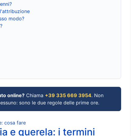
renni?
l'attribuzione
tesso modo?
?
uto online?
Chiama
+39 335 669 3954
. Non
 nessuno: sono le due regole delle prime ore.
e: cosa fare
a e querela: i termini