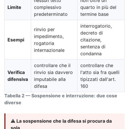
nessun tetto
non oltre un
Limite
complessivo
quarto in più del
predeterminato
termine base
interrogatorio,
rinvio per
decreto di
impedimento,
Esempi
citazione,
rogatoria
sentenza di
internazionale
condanna
controllare che il
controllare che
Verifica
rinvio sia davvero
l'atto sia fra quelli
difensiva
imputabile alla
tipizzati dall'art.
difesa
160
Tabella 2 — Sospensione e interruzione: due cose
diverse
⚠️ La sospensione che la difesa si procura da
sola