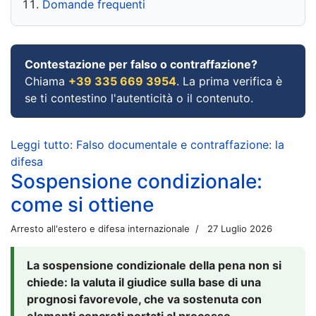
Domande frequenti
Contestazione per falso o contraffazione?
Chiama
+39 335 669 3954
. La prima verifica è
se ti contestino l'autenticità o il contenuto.
Leggi tutto: Falso documentale e contraffazione: la
difesa
Sospensione condizionale:
come si ottiene
Arresto all'estero e difesa internazionale
27 Luglio 2026
La sospensione condizionale della pena non si
chiede: la valuta il giudice sulla base di una
prognosi favorevole, che va sostenuta con
elementi concreti portati al processo.