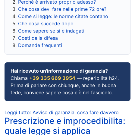
Perché è arrivato proprio adesso?
Che cosa devi fare nelle prime 72 ore?
Come si legge: le norme citate contano
Che cosa succede dopo
Come sapere se si è indagati
Costi della difesa
Domande frequenti
Hai ricevuto un'informazione di garanzia?
Chiama
+39 335 669 3954
— reperibilità h24.
Prima di parlare con chiunque, anche in buona
fede, conviene sapere cosa c'è nel fascicolo.
Leggi tutto: Avviso di garanzia: cosa fare davvero
Prescrizione e improcedibilita:
quale legge si applica