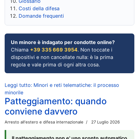
Glossario
Costi della difesa
Domande frequenti
Un minore è indagato per condotte online?
Chiama
+39 335 669 3954
. Non toccate i
dispositivi e non cancellate nulla: è la prima
regola e vale prima di ogni altra cosa.
Leggi tutto: Minori e reti telematiche: il processo
minorile
Patteggiamento: quando
conviene davvero
Arresto all'estero e difesa internazionale
27 Luglio 2026
Il patteggiamento non e' uno sconto automatico