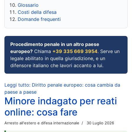
Glossario
Costi della difesa
Domande frequenti
Procedimento penale in un altro paese
europeo?
Chiama
+39 335 669 3954
. Serve un
legale abilitato in quella giurisdizione, e un
difensore italiano che lavori accanto a lui.
Leggi tutto: Diritto penale europeo: cosa cambia da
paese a paese
Minore indagato per reati
online: cosa fare
Arresto all'estero e difesa internazionale
30 Luglio 2026