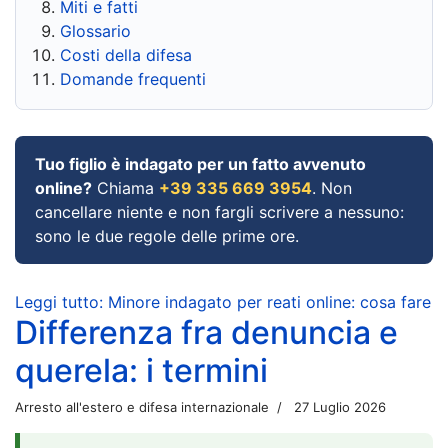
Miti e fatti
Glossario
Costi della difesa
Domande frequenti
Tuo figlio è indagato per un fatto avvenuto
online?
Chiama
+39 335 669 3954
. Non
cancellare niente e non fargli scrivere a nessuno:
sono le due regole delle prime ore.
Leggi tutto: Minore indagato per reati online: cosa fare
Differenza fra denuncia e
querela: i termini
Arresto all'estero e difesa internazionale
27 Luglio 2026