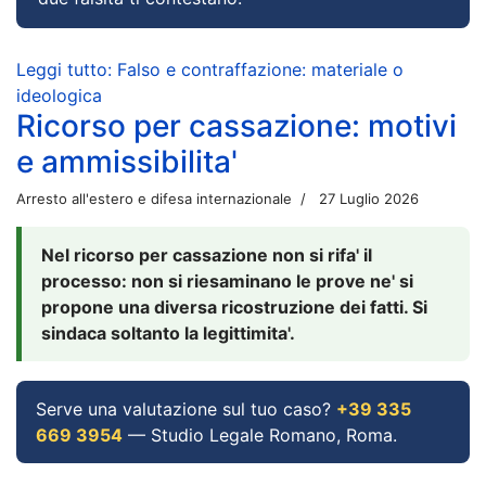
Leggi tutto: Falso e contraffazione: materiale o
ideologica
Ricorso per cassazione: motivi
e ammissibilita'
Arresto all'estero e difesa internazionale
27 Luglio 2026
Nel ricorso per cassazione non si rifa' il
processo: non si riesaminano le prove ne' si
propone una diversa ricostruzione dei fatti. Si
sindaca soltanto la legittimita'.
Serve una valutazione sul tuo caso?
+39 335
669 3954
— Studio Legale Romano, Roma.