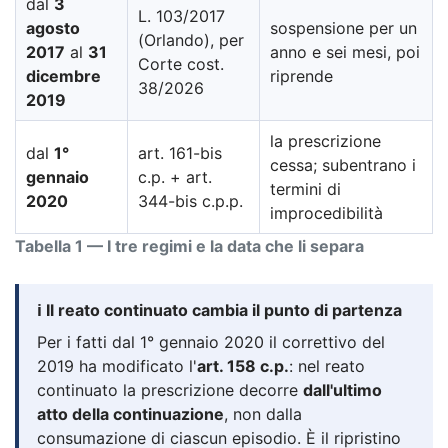
dal
3
L. 103/2017
agosto
sospensione per un
(Orlando), per
2017
al
31
anno e sei mesi, poi
Corte cost.
dicembre
riprende
38/2026
2019
la prescrizione
dal
1°
art. 161-bis
cessa; subentrano i
gennaio
c.p. + art.
termini di
2020
344-bis c.p.p.
improcedibilità
Tabella 1 — I tre regimi e la data che li separa
ℹ️ Il reato continuato cambia il punto di partenza
Per i fatti dal 1° gennaio 2020 il correttivo del
2019 ha modificato l'
art. 158 c.p.
: nel reato
continuato la prescrizione decorre
dall'ultimo
atto della continuazione
, non dalla
consumazione di ciascun episodio. È il ripristino