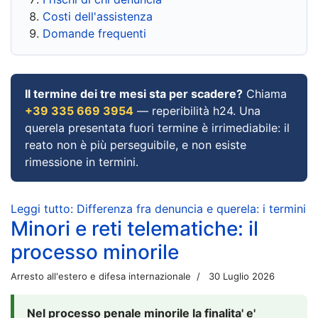
Costi dell'assistenza
Domande frequenti
Il termine dei tre mesi sta per scadere?
Chiama
+39 335 669 3954
— reperibilità h24. Una
querela presentata fuori termine è irrimediabile: il
reato non è più perseguibile, e non esiste
rimessione in termini.
Leggi tutto: Differenza fra denuncia e querela: i termini
Minori e reti telematiche: il
processo minorile
Arresto all'estero e difesa internazionale
30 Luglio 2026
Nel processo penale minorile la finalita' e'