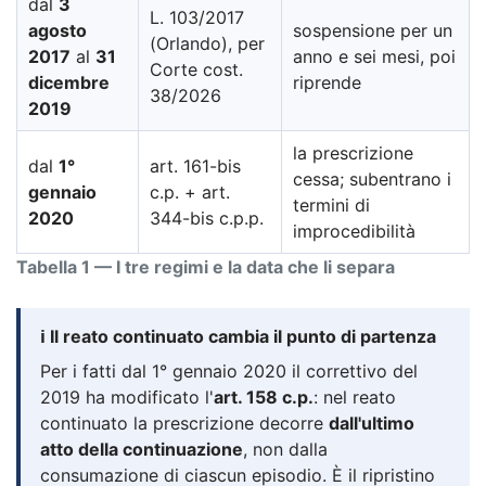
dal
3
L. 103/2017
agosto
sospensione per un
(Orlando), per
2017
al
31
anno e sei mesi, poi
Corte cost.
dicembre
riprende
38/2026
2019
la prescrizione
dal
1°
art. 161-bis
cessa; subentrano i
gennaio
c.p. + art.
termini di
2020
344-bis c.p.p.
improcedibilità
Tabella 1 — I tre regimi e la data che li separa
ℹ️ Il reato continuato cambia il punto di partenza
Per i fatti dal 1° gennaio 2020 il correttivo del
2019 ha modificato l'
art. 158 c.p.
: nel reato
continuato la prescrizione decorre
dall'ultimo
atto della continuazione
, non dalla
consumazione di ciascun episodio. È il ripristino