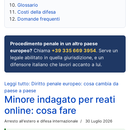
Glossario
Costi della difesa
Domande frequenti
Procedimento penale in un altro paese
europeo?
Chiama
+39 335 669 3954
. Serve un
legale abilitato in quella giurisdizione, e un
difensore italiano che lavori accanto a lui.
Leggi tutto: Diritto penale europeo: cosa cambia da
paese a paese
Minore indagato per reati
online: cosa fare
Arresto all'estero e difesa internazionale
30 Luglio 2026