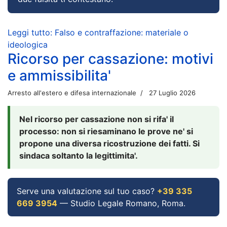
Leggi tutto: Falso e contraffazione: materiale o
ideologica
Ricorso per cassazione: motivi
e ammissibilita'
Arresto all'estero e difesa internazionale
27 Luglio 2026
Nel ricorso per cassazione non si rifa' il
processo: non si riesaminano le prove ne' si
propone una diversa ricostruzione dei fatti. Si
sindaca soltanto la legittimita'.
Serve una valutazione sul tuo caso?
+39 335
669 3954
— Studio Legale Romano, Roma.