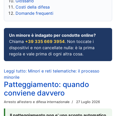
Glossario
Costi della difesa
Domande frequenti
Un minore è indagato per condotte online?
Chiama
+39 335 669 3954
. Non toccate i
dispositivi e non cancellate nulla: è la prima
regola e vale prima di ogni altra cosa.
Leggi tutto: Minori e reti telematiche: il processo
minorile
Patteggiamento: quando
conviene davvero
Arresto all'estero e difesa internazionale
27 Luglio 2026
Il patteggiamento non e' uno sconto automatico