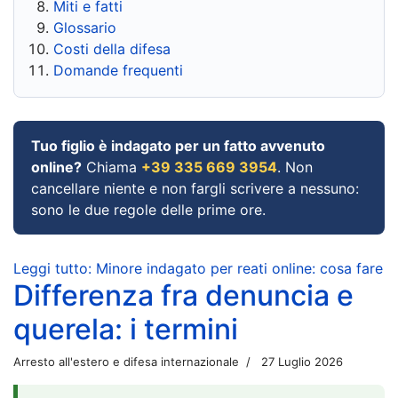
Miti e fatti
Glossario
Costi della difesa
Domande frequenti
Tuo figlio è indagato per un fatto avvenuto
online?
Chiama
+39 335 669 3954
. Non
cancellare niente e non fargli scrivere a nessuno:
sono le due regole delle prime ore.
Leggi tutto: Minore indagato per reati online: cosa fare
Differenza fra denuncia e
querela: i termini
Arresto all'estero e difesa internazionale
27 Luglio 2026