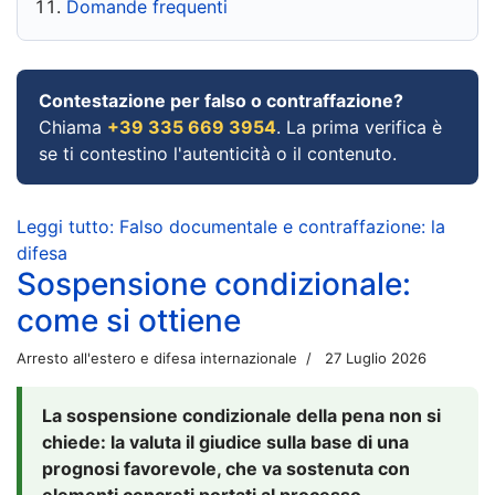
Domande frequenti
Contestazione per falso o contraffazione?
Chiama
+39 335 669 3954
. La prima verifica è
se ti contestino l'autenticità o il contenuto.
Leggi tutto: Falso documentale e contraffazione: la
difesa
Sospensione condizionale:
come si ottiene
Arresto all'estero e difesa internazionale
27 Luglio 2026
La sospensione condizionale della pena non si
chiede: la valuta il giudice sulla base di una
prognosi favorevole, che va sostenuta con
elementi concreti portati al processo.