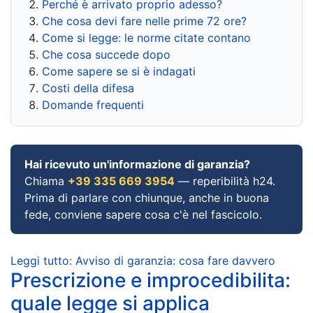
Perché è arrivato proprio adesso?
Che cosa devi fare nelle prime 72 ore?
Come si legge: le norme citate contano
Che cosa succede dopo
Come sapere se si è indagati
Costi della difesa
Domande frequenti
Hai ricevuto un'informazione di garanzia?
Chiama
+39 335 669 3954
— reperibilità h24.
Prima di parlare con chiunque, anche in buona
fede, conviene sapere cosa c'è nel fascicolo.
Leggi tutto: Avviso di garanzia: cosa fare davvero
Prescrizione e improcedibilita:
quale legge si applica