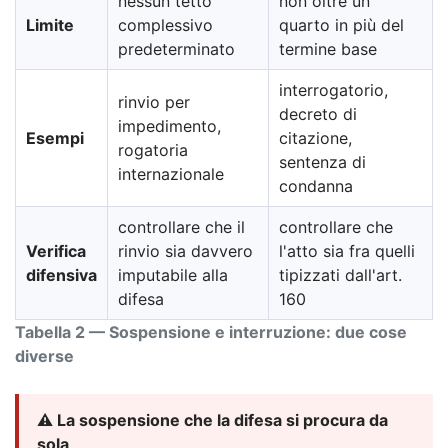
nessun tetto
non oltre un
Limite
complessivo
quarto in più del
predeterminato
termine base
interrogatorio,
rinvio per
decreto di
impedimento,
Esempi
citazione,
rogatoria
sentenza di
internazionale
condanna
controllare che il
controllare che
Verifica
rinvio sia davvero
l'atto sia fra quelli
difensiva
imputabile alla
tipizzati dall'art.
difesa
160
Tabella 2 — Sospensione e interruzione: due cose
diverse
⚠️ La sospensione che la difesa si procura da
sola