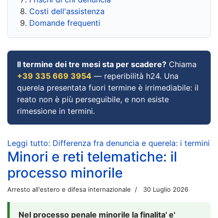
Costi dell'assistenza
Domande frequenti
Il termine dei tre mesi sta per scadere?
Chiama
+39 335 669 3954
— reperibilità h24. Una
querela presentata fuori termine è irrimediabile: il
reato non è più perseguibile, e non esiste
rimessione in termini.
Leggi tutto: Differenza fra denuncia e querela: i termini
Minori e reti telematiche: il
processo minorile
Arresto all'estero e difesa internazionale
30 Luglio 2026
Nel processo penale minorile la finalita' e'