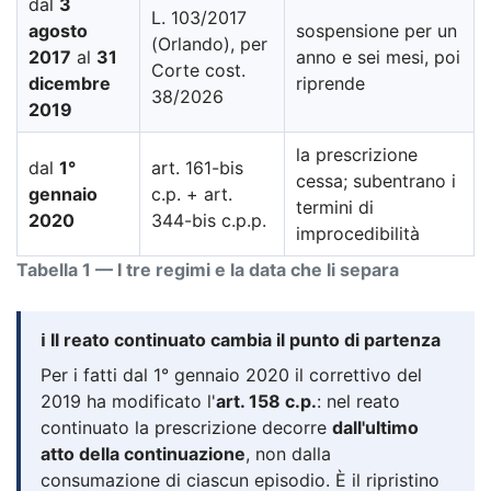
dal
3
L. 103/2017
agosto
sospensione per un
(Orlando), per
2017
al
31
anno e sei mesi, poi
Corte cost.
dicembre
riprende
38/2026
2019
la prescrizione
dal
1°
art. 161-bis
cessa; subentrano i
gennaio
c.p. + art.
termini di
2020
344-bis c.p.p.
improcedibilità
Tabella 1 — I tre regimi e la data che li separa
ℹ️ Il reato continuato cambia il punto di partenza
Per i fatti dal 1° gennaio 2020 il correttivo del
2019 ha modificato l'
art. 158 c.p.
: nel reato
continuato la prescrizione decorre
dall'ultimo
atto della continuazione
, non dalla
consumazione di ciascun episodio. È il ripristino