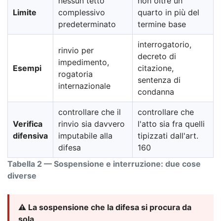
nessun tetto
non oltre un
Limite
complessivo
quarto in più del
predeterminato
termine base
interrogatorio,
rinvio per
decreto di
impedimento,
Esempi
citazione,
rogatoria
sentenza di
internazionale
condanna
controllare che il
controllare che
Verifica
rinvio sia davvero
l'atto sia fra quelli
difensiva
imputabile alla
tipizzati dall'art.
difesa
160
Tabella 2 — Sospensione e interruzione: due cose
diverse
⚠️ La sospensione che la difesa si procura da
sola