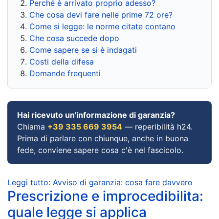
Perché è arrivato proprio adesso?
Che cosa devi fare nelle prime 72 ore?
Come si legge: le norme citate contano
Che cosa succede dopo
Come sapere se si è indagati
Costi della difesa
Domande frequenti
Hai ricevuto un'informazione di garanzia?
Chiama
+39 335 669 3954
— reperibilità h24.
Prima di parlare con chiunque, anche in buona
fede, conviene sapere cosa c'è nel fascicolo.
Leggi tutto: Avviso di garanzia: cosa fare davvero
Prescrizione e improcedibilita:
quale legge si applica