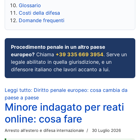
Glossario
Costi della difesa
Domande frequenti
Procedimento penale in un altro paese
europeo?
Chiama
+39 335 669 3954
. Serve un
legale abilitato in quella giurisdizione, e un
difensore italiano che lavori accanto a lui.
Leggi tutto: Diritto penale europeo: cosa cambia da
paese a paese
Minore indagato per reati
online: cosa fare
Arresto all'estero e difesa internazionale
30 Luglio 2026