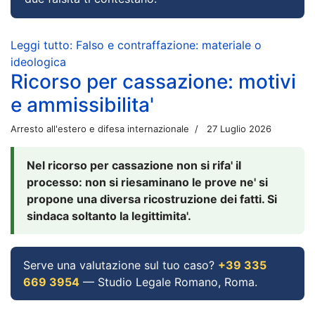
Leggi tutto: Falso e contraffazione: materiale o
ideologica
Ricorso per cassazione: motivi
e ammissibilita'
Arresto all'estero e difesa internazionale
27 Luglio 2026
Nel ricorso per cassazione non si rifa' il
processo: non si riesaminano le prove ne' si
propone una diversa ricostruzione dei fatti. Si
sindaca soltanto la legittimita'.
Serve una valutazione sul tuo caso?
+39 335
669 3954
— Studio Legale Romano, Roma.