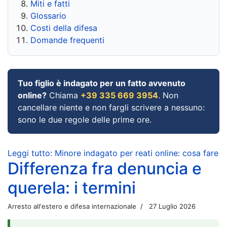
Miti e fatti
Glossario
Costi della difesa
Domande frequenti
Tuo figlio è indagato per un fatto avvenuto
online?
Chiama
+39 335 669 3954
. Non
cancellare niente e non fargli scrivere a nessuno:
sono le due regole delle prime ore.
Leggi tutto: Minore indagato per reati online: cosa fare
Differenza fra denuncia e
querela: i termini
Arresto all'estero e difesa internazionale
27 Luglio 2026