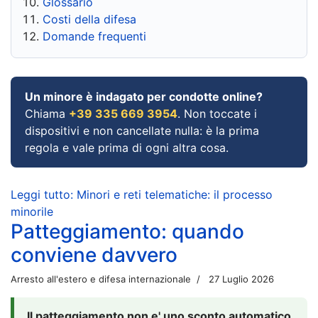
Glossario
Costi della difesa
Domande frequenti
Un minore è indagato per condotte online?
Chiama
+39 335 669 3954
. Non toccate i
dispositivi e non cancellate nulla: è la prima
regola e vale prima di ogni altra cosa.
Leggi tutto: Minori e reti telematiche: il processo
minorile
Patteggiamento: quando
conviene davvero
Arresto all'estero e difesa internazionale
27 Luglio 2026
Il patteggiamento non e' uno sconto automatico