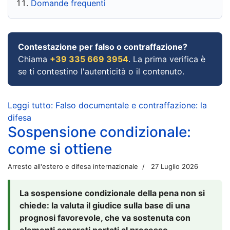
Domande frequenti
Contestazione per falso o contraffazione?
Chiama
+39 335 669 3954
. La prima verifica è
se ti contestino l'autenticità o il contenuto.
Leggi tutto: Falso documentale e contraffazione: la
difesa
Sospensione condizionale:
come si ottiene
Arresto all'estero e difesa internazionale
27 Luglio 2026
La sospensione condizionale della pena non si
chiede: la valuta il giudice sulla base di una
prognosi favorevole, che va sostenuta con
elementi concreti portati al processo.