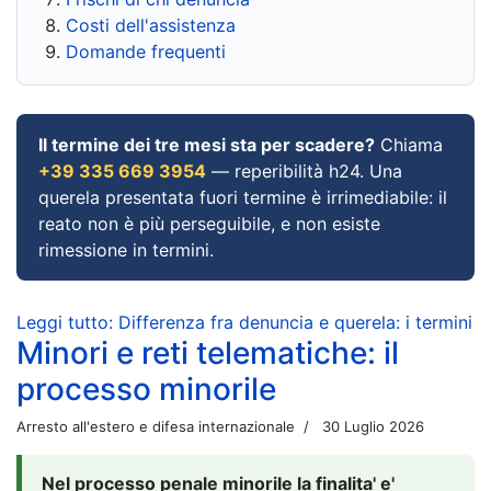
Costi dell'assistenza
Domande frequenti
Il termine dei tre mesi sta per scadere?
Chiama
+39 335 669 3954
— reperibilità h24. Una
querela presentata fuori termine è irrimediabile: il
reato non è più perseguibile, e non esiste
rimessione in termini.
Leggi tutto: Differenza fra denuncia e querela: i termini
Minori e reti telematiche: il
processo minorile
Arresto all'estero e difesa internazionale
30 Luglio 2026
Nel processo penale minorile la finalita' e'