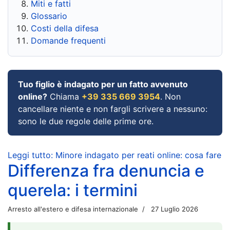
Miti e fatti
Glossario
Costi della difesa
Domande frequenti
Tuo figlio è indagato per un fatto avvenuto
online?
Chiama
+39 335 669 3954
. Non
cancellare niente e non fargli scrivere a nessuno:
sono le due regole delle prime ore.
Leggi tutto: Minore indagato per reati online: cosa fare
Differenza fra denuncia e
querela: i termini
Arresto all'estero e difesa internazionale
27 Luglio 2026