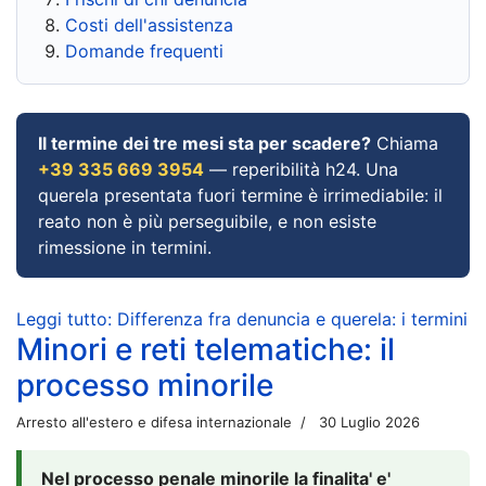
Costi dell'assistenza
Domande frequenti
Il termine dei tre mesi sta per scadere?
Chiama
+39 335 669 3954
— reperibilità h24. Una
querela presentata fuori termine è irrimediabile: il
reato non è più perseguibile, e non esiste
rimessione in termini.
Leggi tutto: Differenza fra denuncia e querela: i termini
Minori e reti telematiche: il
processo minorile
Arresto all'estero e difesa internazionale
30 Luglio 2026
Nel processo penale minorile la finalita' e'