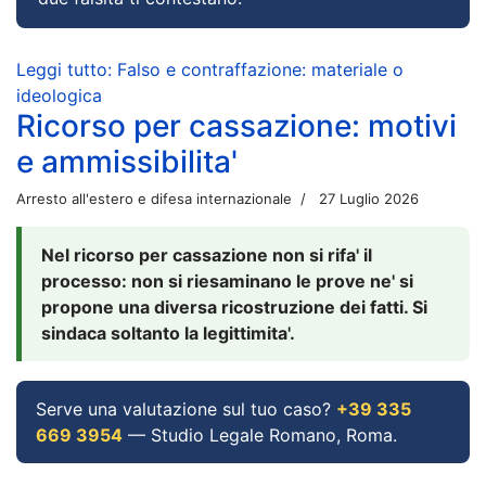
Leggi tutto: Falso e contraffazione: materiale o
ideologica
Ricorso per cassazione: motivi
e ammissibilita'
Arresto all'estero e difesa internazionale
27 Luglio 2026
Nel ricorso per cassazione non si rifa' il
processo: non si riesaminano le prove ne' si
propone una diversa ricostruzione dei fatti. Si
sindaca soltanto la legittimita'.
Serve una valutazione sul tuo caso?
+39 335
669 3954
— Studio Legale Romano, Roma.