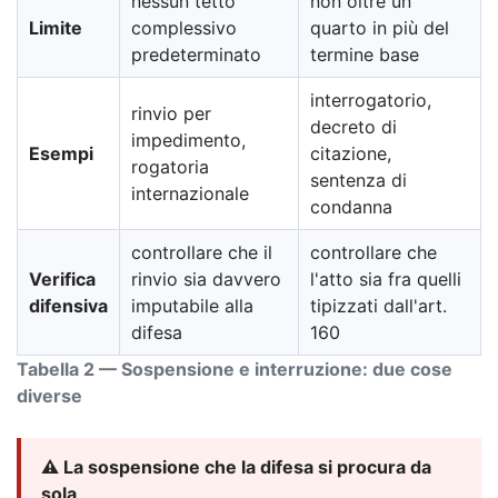
nessun tetto
non oltre un
Limite
complessivo
quarto in più del
predeterminato
termine base
interrogatorio,
rinvio per
decreto di
impedimento,
Esempi
citazione,
rogatoria
sentenza di
internazionale
condanna
controllare che il
controllare che
Verifica
rinvio sia davvero
l'atto sia fra quelli
difensiva
imputabile alla
tipizzati dall'art.
difesa
160
Tabella 2 — Sospensione e interruzione: due cose
diverse
⚠️ La sospensione che la difesa si procura da
sola