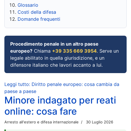
Glossario
Costi della difesa
Domande frequenti
Procedimento penale in un altro paese
europeo?
Chiama
+39 335 669 3954
. Serve un
legale abilitato in quella giurisdizione, e un
difensore italiano che lavori accanto a lui.
Leggi tutto: Diritto penale europeo: cosa cambia da
paese a paese
Minore indagato per reati
online: cosa fare
Arresto all'estero e difesa internazionale
30 Luglio 2026