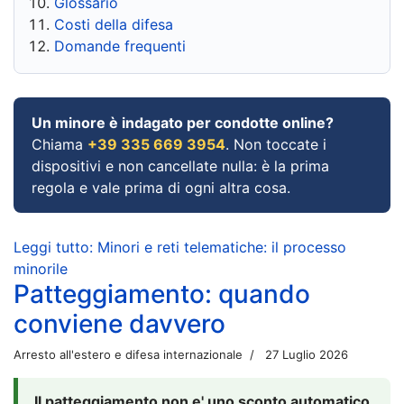
Glossario
Costi della difesa
Domande frequenti
Un minore è indagato per condotte online?
Chiama
+39 335 669 3954
. Non toccate i
dispositivi e non cancellate nulla: è la prima
regola e vale prima di ogni altra cosa.
Leggi tutto: Minori e reti telematiche: il processo
minorile
Patteggiamento: quando
conviene davvero
Arresto all'estero e difesa internazionale
27 Luglio 2026
Il patteggiamento non e' uno sconto automatico