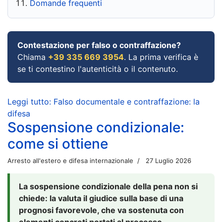
Domande frequenti
Contestazione per falso o contraffazione?
Chiama
+39 335 669 3954
. La prima verifica è
se ti contestino l'autenticità o il contenuto.
Leggi tutto: Falso documentale e contraffazione: la
difesa
Sospensione condizionale:
come si ottiene
Arresto all'estero e difesa internazionale
27 Luglio 2026
La sospensione condizionale della pena non si
chiede: la valuta il giudice sulla base di una
prognosi favorevole, che va sostenuta con
elementi concreti portati al processo.