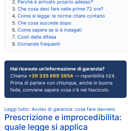
Perché è arrivato proprio adesso?
Che cosa devi fare nelle prime 72 ore?
Come si legge: le norme citate contano
Che cosa succede dopo
Come sapere se si è indagati
Costi della difesa
Domande frequenti
Hai ricevuto un'informazione di garanzia?
Chiama
+39 335 669 3954
— reperibilità h24.
Prima di parlare con chiunque, anche in buona
fede, conviene sapere cosa c'è nel fascicolo.
Leggi tutto: Avviso di garanzia: cosa fare davvero
Prescrizione e improcedibilita:
quale legge si applica