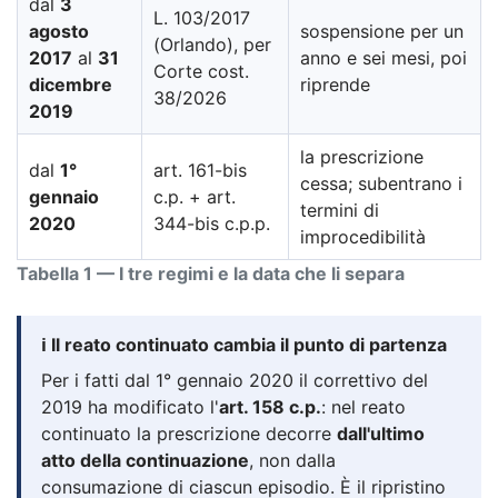
dal
3
L. 103/2017
agosto
sospensione per un
(Orlando), per
2017
al
31
anno e sei mesi, poi
Corte cost.
dicembre
riprende
38/2026
2019
la prescrizione
dal
1°
art. 161-bis
cessa; subentrano i
gennaio
c.p. + art.
termini di
2020
344-bis c.p.p.
improcedibilità
Tabella 1 — I tre regimi e la data che li separa
ℹ️ Il reato continuato cambia il punto di partenza
Per i fatti dal 1° gennaio 2020 il correttivo del
2019 ha modificato l'
art. 158 c.p.
: nel reato
continuato la prescrizione decorre
dall'ultimo
atto della continuazione
, non dalla
consumazione di ciascun episodio. È il ripristino