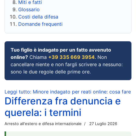
Miti e fatti
Glossario
Costi della difesa
Domande frequenti
Tuo figlio è indagato per un fatto avvenuto
online?
Chiama
+39 335 669 3954
. Non
cancellare niente e non fargli scrivere a nessuno:
sono le due regole delle prime ore.
Leggi tutto: Minore indagato per reati online: cosa fare
Differenza fra denuncia e
querela: i termini
Arresto all'estero e difesa internazionale
27 Luglio 2026