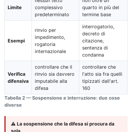
nessun tetto
non oltre un
Limite
complessivo
quarto in più del
predeterminato
termine base
interrogatorio,
rinvio per
decreto di
impedimento,
Esempi
citazione,
rogatoria
sentenza di
internazionale
condanna
controllare che il
controllare che
Verifica
rinvio sia davvero
l'atto sia fra quelli
difensiva
imputabile alla
tipizzati dall'art.
difesa
160
Tabella 2 — Sospensione e interruzione: due cose
diverse
⚠️ La sospensione che la difesa si procura da
sola