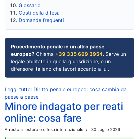
Glossario
Costi della difesa
Domande frequenti
Procedimento penale in un altro paese
europeo?
Chiama
+39 335 669 3954
. Serve un
legale abilitato in quella giurisdizione, e un
difensore italiano che lavori accanto a lui.
Leggi tutto: Diritto penale europeo: cosa cambia da
paese a paese
Minore indagato per reati
online: cosa fare
Arresto all'estero e difesa internazionale
30 Luglio 2026