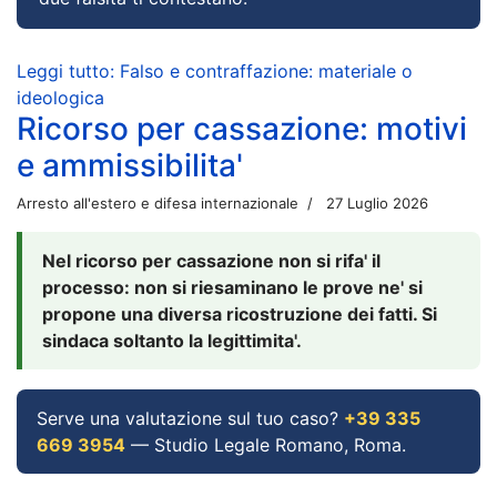
Leggi tutto: Falso e contraffazione: materiale o
ideologica
Ricorso per cassazione: motivi
e ammissibilita'
Arresto all'estero e difesa internazionale
27 Luglio 2026
Nel ricorso per cassazione non si rifa' il
processo: non si riesaminano le prove ne' si
propone una diversa ricostruzione dei fatti. Si
sindaca soltanto la legittimita'.
Serve una valutazione sul tuo caso?
+39 335
669 3954
— Studio Legale Romano, Roma.