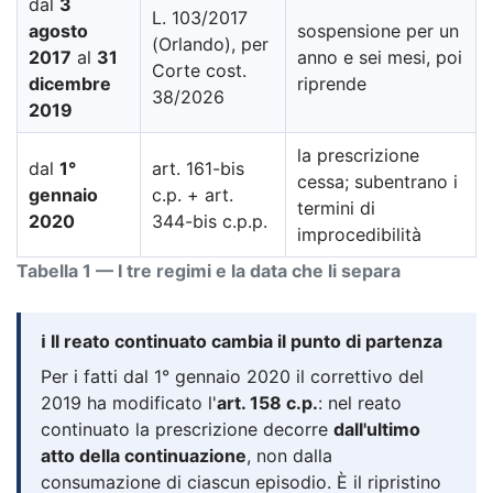
dal
3
L. 103/2017
agosto
sospensione per un
(Orlando), per
2017
al
31
anno e sei mesi, poi
Corte cost.
dicembre
riprende
38/2026
2019
la prescrizione
dal
1°
art. 161-bis
cessa; subentrano i
gennaio
c.p. + art.
termini di
2020
344-bis c.p.p.
improcedibilità
Tabella 1 — I tre regimi e la data che li separa
ℹ️ Il reato continuato cambia il punto di partenza
Per i fatti dal 1° gennaio 2020 il correttivo del
2019 ha modificato l'
art. 158 c.p.
: nel reato
continuato la prescrizione decorre
dall'ultimo
atto della continuazione
, non dalla
consumazione di ciascun episodio. È il ripristino