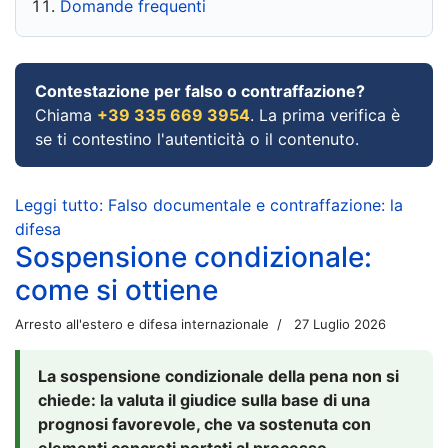
Domande frequenti
Contestazione per falso o contraffazione?
Chiama
+39 335 669 3954
. La prima verifica è
se ti contestino l'autenticità o il contenuto.
Leggi tutto: Falso documentale e contraffazione: la
difesa
Sospensione condizionale:
come si ottiene
Arresto all'estero e difesa internazionale
27 Luglio 2026
La sospensione condizionale della pena non si
chiede: la valuta il giudice sulla base di una
prognosi favorevole, che va sostenuta con
elementi concreti portati al processo.