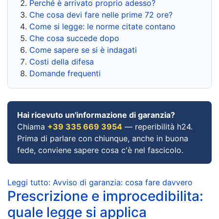
Perché è arrivato proprio adesso?
Che cosa devi fare nelle prime 72 ore?
Come si legge: le norme citate contano
Che cosa succede dopo
Come sapere se si è indagati
Costi della difesa
Domande frequenti
Hai ricevuto un'informazione di garanzia?
Chiama
+39 335 669 3954
— reperibilità h24.
Prima di parlare con chiunque, anche in buona
fede, conviene sapere cosa c'è nel fascicolo.
Leggi tutto: Avviso di garanzia: cosa fare davvero
Prescrizione e improcedibilita:
quale legge si applica