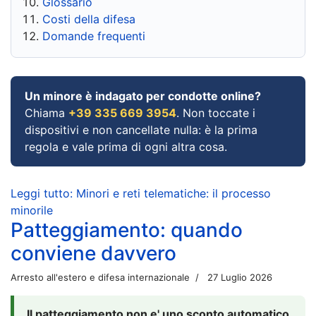
Glossario
Costi della difesa
Domande frequenti
Un minore è indagato per condotte online?
Chiama
+39 335 669 3954
. Non toccate i
dispositivi e non cancellate nulla: è la prima
regola e vale prima di ogni altra cosa.
Leggi tutto: Minori e reti telematiche: il processo
minorile
Patteggiamento: quando
conviene davvero
Arresto all'estero e difesa internazionale
27 Luglio 2026
Il patteggiamento non e' uno sconto automatico