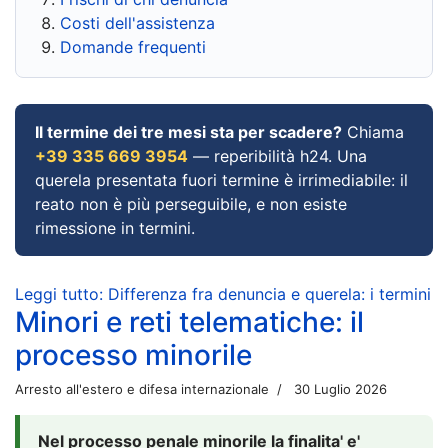
Costi dell'assistenza
Domande frequenti
Il termine dei tre mesi sta per scadere?
Chiama
+39 335 669 3954
— reperibilità h24. Una
querela presentata fuori termine è irrimediabile: il
reato non è più perseguibile, e non esiste
rimessione in termini.
Leggi tutto: Differenza fra denuncia e querela: i termini
Minori e reti telematiche: il
processo minorile
Arresto all'estero e difesa internazionale
30 Luglio 2026
Nel processo penale minorile la finalita' e'