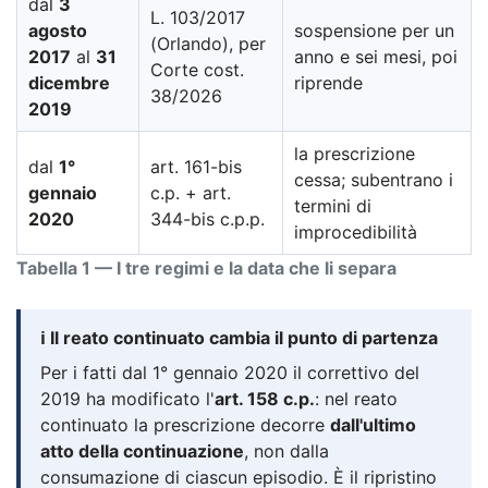
dal
3
L. 103/2017
agosto
sospensione per un
(Orlando), per
2017
al
31
anno e sei mesi, poi
Corte cost.
dicembre
riprende
38/2026
2019
la prescrizione
dal
1°
art. 161-bis
cessa; subentrano i
gennaio
c.p. + art.
termini di
2020
344-bis c.p.p.
improcedibilità
Tabella 1 — I tre regimi e la data che li separa
ℹ️ Il reato continuato cambia il punto di partenza
Per i fatti dal 1° gennaio 2020 il correttivo del
2019 ha modificato l'
art. 158 c.p.
: nel reato
continuato la prescrizione decorre
dall'ultimo
atto della continuazione
, non dalla
consumazione di ciascun episodio. È il ripristino