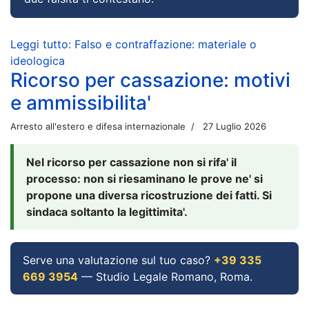
Leggi tutto: Falso e contraffazione: materiale o
ideologica
Ricorso per cassazione: motivi
e ammissibilita'
Arresto all'estero e difesa internazionale
27 Luglio 2026
Nel ricorso per cassazione non si rifa' il
processo: non si riesaminano le prove ne' si
propone una diversa ricostruzione dei fatti. Si
sindaca soltanto la legittimita'.
Serve una valutazione sul tuo caso?
+39 335
669 3954
— Studio Legale Romano, Roma.