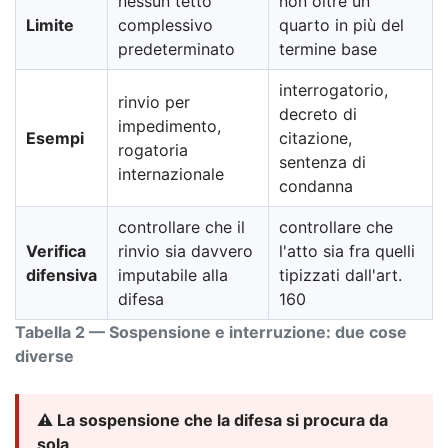
nessun tetto
non oltre un
Limite
complessivo
quarto in più del
predeterminato
termine base
interrogatorio,
rinvio per
decreto di
impedimento,
Esempi
citazione,
rogatoria
sentenza di
internazionale
condanna
controllare che il
controllare che
Verifica
rinvio sia davvero
l'atto sia fra quelli
difensiva
imputabile alla
tipizzati dall'art.
difesa
160
Tabella 2 — Sospensione e interruzione: due cose
diverse
⚠️ La sospensione che la difesa si procura da
sola