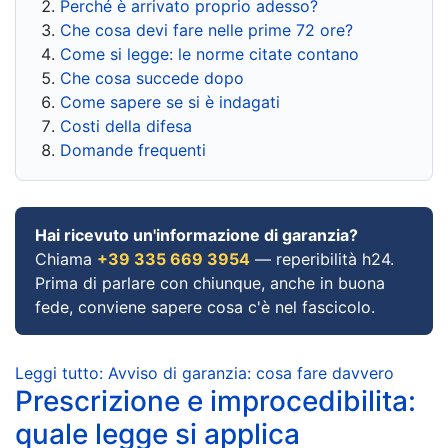
Perché è arrivato proprio adesso?
Che cosa devi fare nelle prime 72 ore?
Come si legge: le norme citate contano
Che cosa succede dopo
Come sapere se si è indagati
Costi della difesa
Domande frequenti
Hai ricevuto un'informazione di garanzia?
Chiama
+39 335 669 3954
— reperibilità h24.
Prima di parlare con chiunque, anche in buona
fede, conviene sapere cosa c'è nel fascicolo.
Leggi tutto: Avviso di garanzia: cosa fare davvero
Prescrizione e improcedibilita:
quale legge si applica