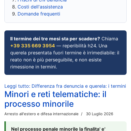
Costi dell'assistenza
Domande frequenti
Il termine dei tre mesi sta per scadere?
Chiama
+39 335 669 3954
— reperibilità h24. Una
querela presentata fuori termine è irrimediabile: il
reato non è più perseguibile, e non esiste
rimessione in termini.
Leggi tutto: Differenza fra denuncia e querela: i termini
Minori e reti telematiche: il
processo minorile
Arresto all'estero e difesa internazionale
30 Luglio 2026
Nel processo penale minorile la finalita' e'