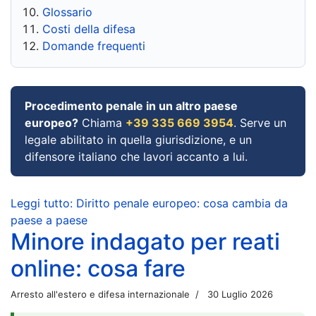
Glossario
Costi della difesa
Domande frequenti
Procedimento penale in un altro paese
europeo?
Chiama
+39 335 669 3954
. Serve un
legale abilitato in quella giurisdizione, e un
difensore italiano che lavori accanto a lui.
Leggi tutto: Diritto penale europeo: cosa cambia da
paese a paese
Minore indagato per reati
online: cosa fare
Arresto all'estero e difesa internazionale
30 Luglio 2026