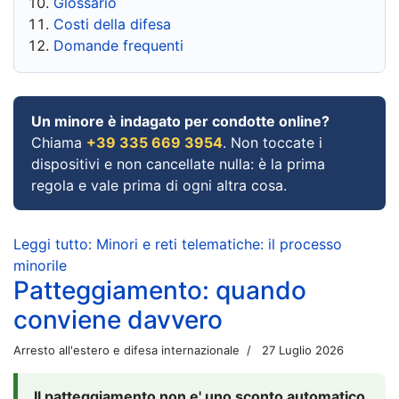
Glossario
Costi della difesa
Domande frequenti
Un minore è indagato per condotte online?
Chiama
+39 335 669 3954
. Non toccate i
dispositivi e non cancellate nulla: è la prima
regola e vale prima di ogni altra cosa.
Leggi tutto: Minori e reti telematiche: il processo
minorile
Patteggiamento: quando
conviene davvero
Arresto all'estero e difesa internazionale
27 Luglio 2026
Il patteggiamento non e' uno sconto automatico