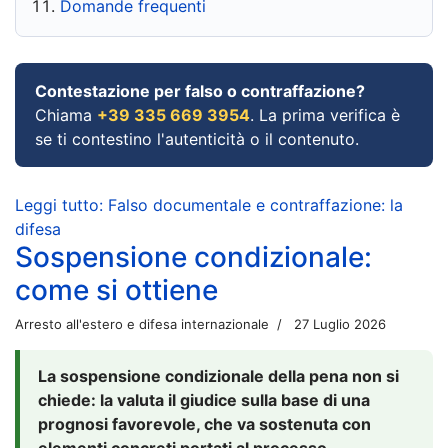
Domande frequenti
Contestazione per falso o contraffazione?
Chiama
+39 335 669 3954
. La prima verifica è
se ti contestino l'autenticità o il contenuto.
Leggi tutto: Falso documentale e contraffazione: la
difesa
Sospensione condizionale:
come si ottiene
Arresto all'estero e difesa internazionale
27 Luglio 2026
La sospensione condizionale della pena non si
chiede: la valuta il giudice sulla base di una
prognosi favorevole, che va sostenuta con
elementi concreti portati al processo.