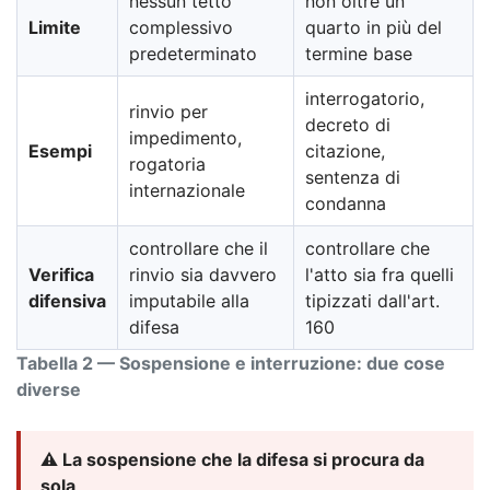
nessun tetto
non oltre un
Limite
complessivo
quarto in più del
predeterminato
termine base
interrogatorio,
rinvio per
decreto di
impedimento,
Esempi
citazione,
rogatoria
sentenza di
internazionale
condanna
controllare che il
controllare che
Verifica
rinvio sia davvero
l'atto sia fra quelli
difensiva
imputabile alla
tipizzati dall'art.
difesa
160
Tabella 2 — Sospensione e interruzione: due cose
diverse
⚠️ La sospensione che la difesa si procura da
sola