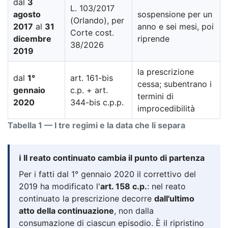
dal
3
L. 103/2017
agosto
sospensione per un
(Orlando), per
2017
al
31
anno e sei mesi, poi
Corte cost.
dicembre
riprende
38/2026
2019
la prescrizione
dal
1°
art. 161-bis
cessa; subentrano i
gennaio
c.p. + art.
termini di
2020
344-bis c.p.p.
improcedibilità
Tabella 1 — I tre regimi e la data che li separa
ℹ️ Il reato continuato cambia il punto di partenza
Per i fatti dal 1° gennaio 2020 il correttivo del
2019 ha modificato l'
art. 158 c.p.
: nel reato
continuato la prescrizione decorre
dall'ultimo
atto della continuazione
, non dalla
consumazione di ciascun episodio. È il ripristino