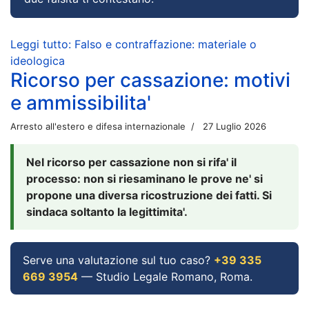
Leggi tutto: Falso e contraffazione: materiale o
ideologica
Ricorso per cassazione: motivi
e ammissibilita'
Arresto all'estero e difesa internazionale
27 Luglio 2026
Nel ricorso per cassazione non si rifa' il
processo: non si riesaminano le prove ne' si
propone una diversa ricostruzione dei fatti. Si
sindaca soltanto la legittimita'.
Serve una valutazione sul tuo caso?
+39 335
669 3954
— Studio Legale Romano, Roma.