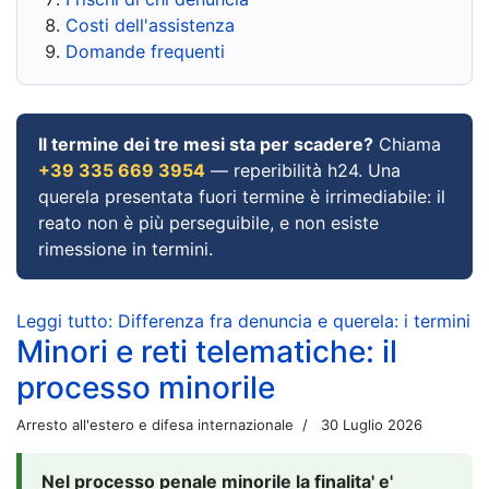
Costi dell'assistenza
Domande frequenti
Il termine dei tre mesi sta per scadere?
Chiama
+39 335 669 3954
— reperibilità h24. Una
querela presentata fuori termine è irrimediabile: il
reato non è più perseguibile, e non esiste
rimessione in termini.
Leggi tutto: Differenza fra denuncia e querela: i termini
Minori e reti telematiche: il
processo minorile
Arresto all'estero e difesa internazionale
30 Luglio 2026
Nel processo penale minorile la finalita' e'