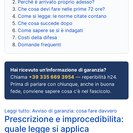
Perché è arrivato proprio adesso?
Che cosa devi fare nelle prime 72 ore?
Come si legge: le norme citate contano
Che cosa succede dopo
Come sapere se si è indagati
Costi della difesa
Domande frequenti
Hai ricevuto un'informazione di garanzia?
Chiama
+39 335 669 3954
— reperibilità h24.
Prima di parlare con chiunque, anche in buona
fede, conviene sapere cosa c'è nel fascicolo.
Leggi tutto: Avviso di garanzia: cosa fare davvero
Prescrizione e improcedibilita:
quale legge si applica