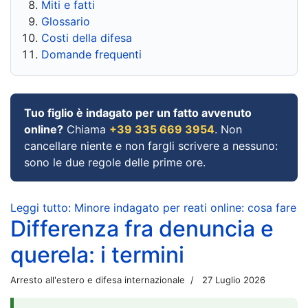
Miti e fatti
Glossario
Costi della difesa
Domande frequenti
Tuo figlio è indagato per un fatto avvenuto
online?
Chiama
+39 335 669 3954
. Non
cancellare niente e non fargli scrivere a nessuno:
sono le due regole delle prime ore.
Leggi tutto: Minore indagato per reati online: cosa fare
Differenza fra denuncia e
querela: i termini
Arresto all'estero e difesa internazionale
27 Luglio 2026