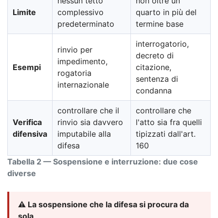
nessun tetto
non oltre un
Limite
complessivo
quarto in più del
predeterminato
termine base
interrogatorio,
rinvio per
decreto di
impedimento,
Esempi
citazione,
rogatoria
sentenza di
internazionale
condanna
controllare che il
controllare che
Verifica
rinvio sia davvero
l'atto sia fra quelli
difensiva
imputabile alla
tipizzati dall'art.
difesa
160
Tabella 2 — Sospensione e interruzione: due cose
diverse
⚠️ La sospensione che la difesa si procura da
sola