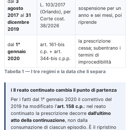
dal
3
L. 103/2017
agosto
sospensione per un
(Orlando), per
2017
al
31
anno e sei mesi, poi
Corte cost.
dicembre
riprende
38/2026
2019
la prescrizione
dal
1°
art. 161-bis
cessa; subentrano i
gennaio
c.p. + art.
termini di
2020
344-bis c.p.p.
improcedibilità
Tabella 1 — I tre regimi e la data che li separa
ℹ️ Il reato continuato cambia il punto di partenza
Per i fatti dal 1° gennaio 2020 il correttivo del
2019 ha modificato l'
art. 158 c.p.
: nel reato
continuato la prescrizione decorre
dall'ultimo
atto della continuazione
, non dalla
consumazione di ciascun episodio. È il ripristino