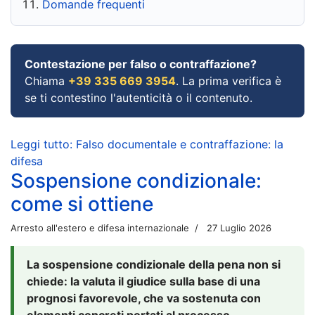
Domande frequenti
Contestazione per falso o contraffazione?
Chiama
+39 335 669 3954
. La prima verifica è
se ti contestino l'autenticità o il contenuto.
Leggi tutto: Falso documentale e contraffazione: la
difesa
Sospensione condizionale:
come si ottiene
Arresto all'estero e difesa internazionale
27 Luglio 2026
La sospensione condizionale della pena non si
chiede: la valuta il giudice sulla base di una
prognosi favorevole, che va sostenuta con
elementi concreti portati al processo.