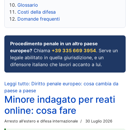
Glossario
Costi della difesa
Domande frequenti
Procedimento penale in un altro paese
europeo?
Chiama
+39 335 669 3954
. Serve un
legale abilitato in quella giurisdizione, e un
difensore italiano che lavori accanto a lui.
Leggi tutto: Diritto penale europeo: cosa cambia da
paese a paese
Minore indagato per reati
online: cosa fare
Arresto all'estero e difesa internazionale
30 Luglio 2026