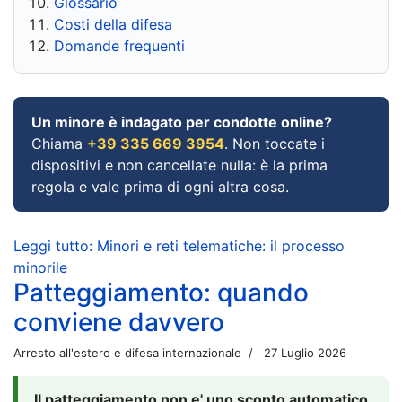
Glossario
Costi della difesa
Domande frequenti
Un minore è indagato per condotte online?
Chiama
+39 335 669 3954
. Non toccate i
dispositivi e non cancellate nulla: è la prima
regola e vale prima di ogni altra cosa.
Leggi tutto: Minori e reti telematiche: il processo
minorile
Patteggiamento: quando
conviene davvero
Arresto all'estero e difesa internazionale
27 Luglio 2026
Il patteggiamento non e' uno sconto automatico