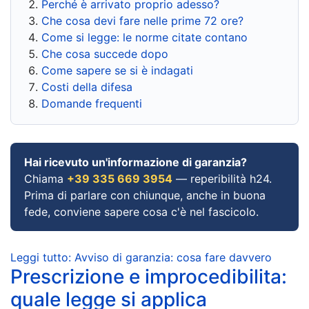
Perché è arrivato proprio adesso?
Che cosa devi fare nelle prime 72 ore?
Come si legge: le norme citate contano
Che cosa succede dopo
Come sapere se si è indagati
Costi della difesa
Domande frequenti
Hai ricevuto un'informazione di garanzia?
Chiama
+39 335 669 3954
— reperibilità h24.
Prima di parlare con chiunque, anche in buona
fede, conviene sapere cosa c'è nel fascicolo.
Leggi tutto: Avviso di garanzia: cosa fare davvero
Prescrizione e improcedibilita:
quale legge si applica