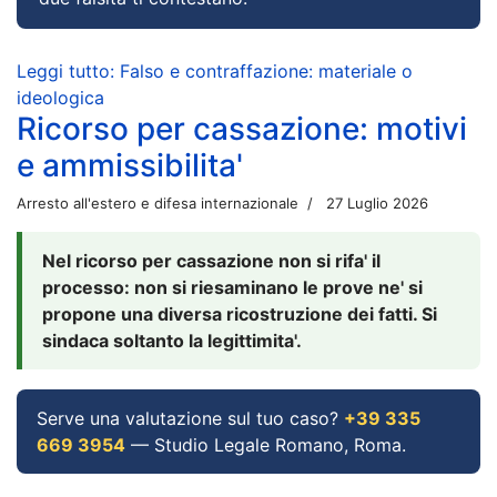
Leggi tutto: Falso e contraffazione: materiale o
ideologica
Ricorso per cassazione: motivi
e ammissibilita'
Arresto all'estero e difesa internazionale
27 Luglio 2026
Nel ricorso per cassazione non si rifa' il
processo: non si riesaminano le prove ne' si
propone una diversa ricostruzione dei fatti. Si
sindaca soltanto la legittimita'.
Serve una valutazione sul tuo caso?
+39 335
669 3954
— Studio Legale Romano, Roma.