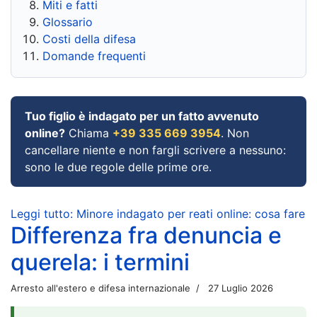
Miti e fatti
Glossario
Costi della difesa
Domande frequenti
Tuo figlio è indagato per un fatto avvenuto
online?
Chiama
+39 335 669 3954
. Non
cancellare niente e non fargli scrivere a nessuno:
sono le due regole delle prime ore.
Leggi tutto: Minore indagato per reati online: cosa fare
Differenza fra denuncia e
querela: i termini
Arresto all'estero e difesa internazionale
27 Luglio 2026