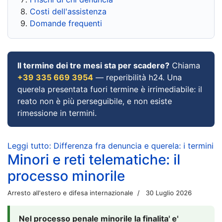
Costi dell'assistenza
Domande frequenti
Il termine dei tre mesi sta per scadere?
Chiama
+39 335 669 3954
— reperibilità h24. Una
querela presentata fuori termine è irrimediabile: il
reato non è più perseguibile, e non esiste
rimessione in termini.
Leggi tutto: Differenza fra denuncia e querela: i termini
Minori e reti telematiche: il
processo minorile
Arresto all'estero e difesa internazionale
30 Luglio 2026
Nel processo penale minorile la finalita' e'