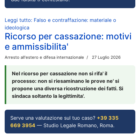
Leggi tutto: Falso e contraffazione: materiale o
ideologica
Ricorso per cassazione: motivi
e ammissibilita'
Arresto all'estero e difesa internazionale
27 Luglio 2026
Nel ricorso per cassazione non si rifa' il
processo: non si riesaminano le prove ne' si
propone una diversa ricostruzione dei fatti. Si
sindaca soltanto la legittimita'.
Serve una valutazione sul tuo caso?
+39 335
669 3954
— Studio Legale Romano, Roma.