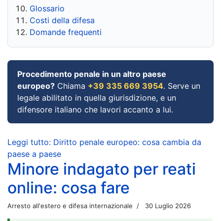
Glossario
Costi della difesa
Domande frequenti
Procedimento penale in un altro paese
europeo?
Chiama
+39 335 669 3954
. Serve un
legale abilitato in quella giurisdizione, e un
difensore italiano che lavori accanto a lui.
Leggi tutto: Diritto penale europeo: cosa cambia da
paese a paese
Minore indagato per reati
online: cosa fare
Arresto all'estero e difesa internazionale
30 Luglio 2026