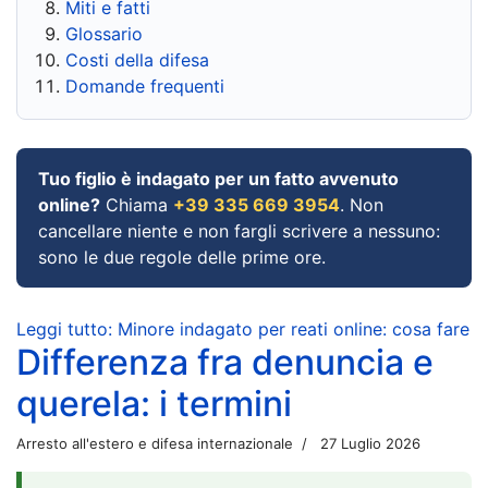
Miti e fatti
Glossario
Costi della difesa
Domande frequenti
Tuo figlio è indagato per un fatto avvenuto
online?
Chiama
+39 335 669 3954
. Non
cancellare niente e non fargli scrivere a nessuno:
sono le due regole delle prime ore.
Leggi tutto: Minore indagato per reati online: cosa fare
Differenza fra denuncia e
querela: i termini
Arresto all'estero e difesa internazionale
27 Luglio 2026