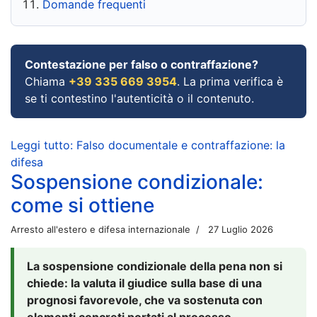
Domande frequenti
Contestazione per falso o contraffazione?
Chiama
+39 335 669 3954
. La prima verifica è
se ti contestino l'autenticità o il contenuto.
Leggi tutto: Falso documentale e contraffazione: la
difesa
Sospensione condizionale:
come si ottiene
Arresto all'estero e difesa internazionale
27 Luglio 2026
La sospensione condizionale della pena non si
chiede: la valuta il giudice sulla base di una
prognosi favorevole, che va sostenuta con
elementi concreti portati al processo.