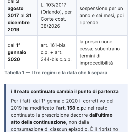
dal
3
L. 103/2017
agosto
sospensione per un
(Orlando), per
2017
al
31
anno e sei mesi, poi
Corte cost.
dicembre
riprende
38/2026
2019
la prescrizione
dal
1°
art. 161-bis
cessa; subentrano i
gennaio
c.p. + art.
termini di
2020
344-bis c.p.p.
improcedibilità
Tabella 1 — I tre regimi e la data che li separa
ℹ️ Il reato continuato cambia il punto di partenza
Per i fatti dal 1° gennaio 2020 il correttivo del
2019 ha modificato l'
art. 158 c.p.
: nel reato
continuato la prescrizione decorre
dall'ultimo
atto della continuazione
, non dalla
consumazione di ciascun episodio. È il ripristino