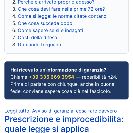
Perché è arrivato proprio adesso?
Che cosa devi fare nelle prime 72 ore?
Come si legge: le norme citate contano
Che cosa succede dopo
Come sapere se si è indagati
Costi della difesa
Domande frequenti
Hai ricevuto un'informazione di garanzia?
Chiama
+39 335 669 3954
— reperibilità h24.
Prima di parlare con chiunque, anche in buona
fede, conviene sapere cosa c'è nel fascicolo.
Leggi tutto: Avviso di garanzia: cosa fare davvero
Prescrizione e improcedibilita:
quale legge si applica