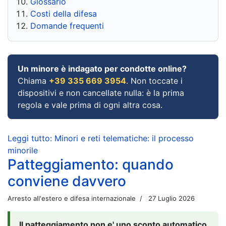
Glossario
Costi della difesa
Domande frequenti
Un minore è indagato per condotte online?
Chiama
+39 335 669 3954
. Non toccate i
dispositivi e non cancellate nulla: è la prima
regola e vale prima di ogni altra cosa.
Leggi tutto: Minori e reti telematiche: il processo
minorile
Patteggiamento: quando
conviene davvero
Arresto all'estero e difesa internazionale
27 Luglio 2026
Il patteggiamento non e' uno sconto automatico