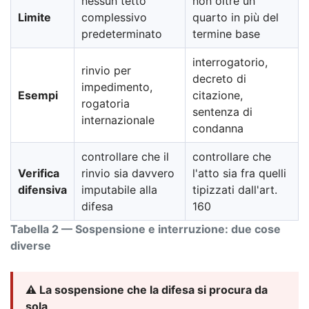
nessun tetto
non oltre un
Limite
complessivo
quarto in più del
predeterminato
termine base
interrogatorio,
rinvio per
decreto di
impedimento,
Esempi
citazione,
rogatoria
sentenza di
internazionale
condanna
controllare che il
controllare che
Verifica
rinvio sia davvero
l'atto sia fra quelli
difensiva
imputabile alla
tipizzati dall'art.
difesa
160
Tabella 2 — Sospensione e interruzione: due cose
diverse
⚠️ La sospensione che la difesa si procura da
sola