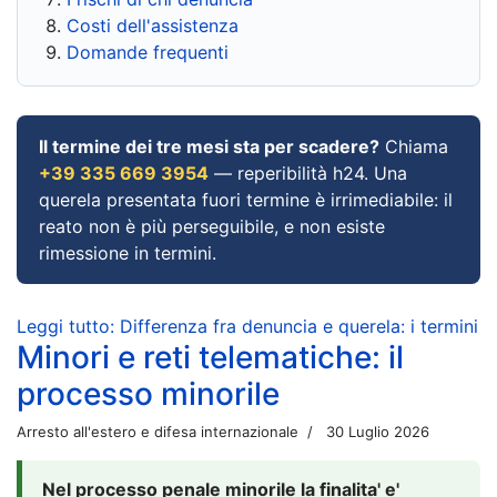
Costi dell'assistenza
Domande frequenti
Il termine dei tre mesi sta per scadere?
Chiama
+39 335 669 3954
— reperibilità h24. Una
querela presentata fuori termine è irrimediabile: il
reato non è più perseguibile, e non esiste
rimessione in termini.
Leggi tutto: Differenza fra denuncia e querela: i termini
Minori e reti telematiche: il
processo minorile
Arresto all'estero e difesa internazionale
30 Luglio 2026
Nel processo penale minorile la finalita' e'