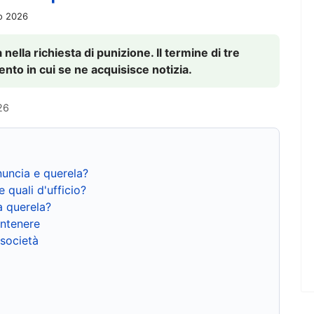
io 2026
nella richiesta di punizione. Il termine di tre
to in cui se ne acquisisce notizia.
26
nuncia e querela?
e quali d'ufficio?
a querela?
ntenere
 società