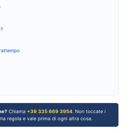
?
o?
frattempo
ne?
Chiama
+39 335 669 3954
. Non toccate i
ima regola e vale prima di ogni altra cosa.