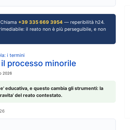
Chiama
+39 335 669 3954
— reperibilità h24.
imediabile: il reato non è più perseguibile, e non
a: i termini
 il processo minorile
io 2026
 e' educativa, e questo cambia gli strumenti: la
ravita' del reato contestato.
026