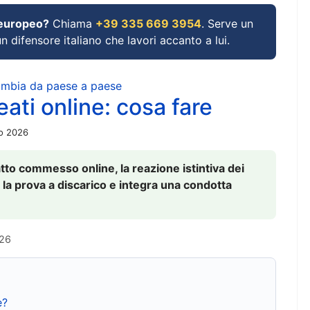
 europeo?
Chiama
+39 335 669 3954
. Serve un
un difensore italiano che lavori accanto a lui.
cambia da paese a paese
ati online: cosa fare
io 2026
to commesso online, la reazione istintiva dei
 la prova a discarico e integra una condotta
026
e?