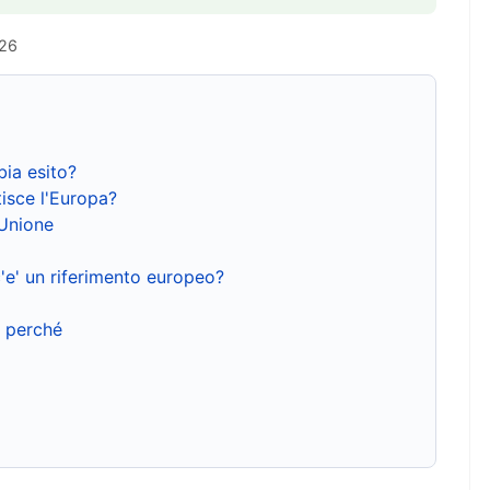
026
bia esito?
isce l'Europa?
'Unione
'e' un riferimento europeo?
e perché