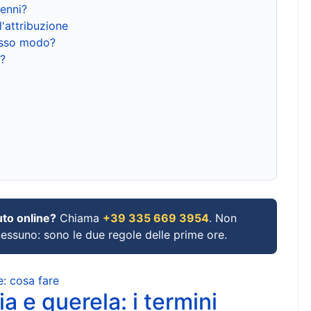
renni?
l'attribuzione
tesso modo?
?
uto online?
Chiama
+39 335 669 3954
. Non
 nessuno: sono le due regole delle prime ore.
e: cosa fare
a e querela: i termini