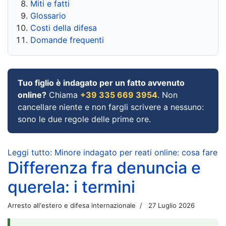
Miti e fatti
Glossario
Costi della difesa
Domande frequenti
Tuo figlio è indagato per un fatto avvenuto
online?
Chiama
+39 335 669 3954
. Non
cancellare niente e non fargli scrivere a nessuno:
sono le due regole delle prime ore.
Leggi tutto: Minore indagato per reati online: cosa fare
Differenza fra denuncia e
querela: i termini
Arresto all'estero e difesa internazionale
27 Luglio 2026