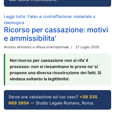
Leggi tutto: Falso e contraffazione: materiale o
ideologica
Ricorso per cassazione: motivi
e ammissibilita'
Arresto all'estero e difesa internazionale
27 Luglio 2026
Nel ricorso per cassazione non si rifa' il
processo: non si riesaminano le prove ne' si
propone una diversa ricostruzione dei fatti. Si
sindaca soltanto la legittimita'.
Serve una valutazione sul tuo caso?
+39 335
669 3954
— Studio Legale Romano, Roma.