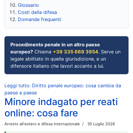
Glossario
Costi della difesa
Domande frequenti
Procedimento penale in un altro paese
europeo?
Chiama
+39 335 669 3954
. Serve un
legale abilitato in quella giurisdizione, e un
difensore italiano che lavori accanto a lui.
Leggi tutto: Diritto penale europeo: cosa cambia da
paese a paese
Minore indagato per reati
online: cosa fare
Arresto all'estero e difesa internazionale
30 Luglio 2026