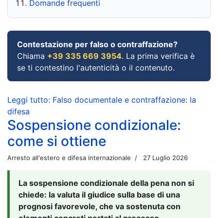
Domande frequenti
Contestazione per falso o contraffazione?
Chiama
+39 335 669 3954
. La prima verifica è
se ti contestino l'autenticità o il contenuto.
Leggi tutto: Falso documentale e contraffazione: la
difesa
Sospensione condizionale:
come si ottiene
Arresto all'estero e difesa internazionale
27 Luglio 2026
La sospensione condizionale della pena non si
chiede: la valuta il giudice sulla base di una
prognosi favorevole, che va sostenuta con
elementi concreti portati al processo.