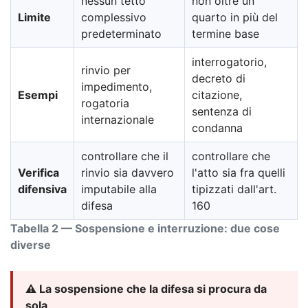
nessun tetto
non oltre un
Limite
complessivo
quarto in più del
predeterminato
termine base
interrogatorio,
rinvio per
decreto di
impedimento,
Esempi
citazione,
rogatoria
sentenza di
internazionale
condanna
controllare che il
controllare che
Verifica
rinvio sia davvero
l'atto sia fra quelli
difensiva
imputabile alla
tipizzati dall'art.
difesa
160
Tabella 2 — Sospensione e interruzione: due cose
diverse
⚠️ La sospensione che la difesa si procura da
sola