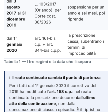
dal
3
L. 103/2017
agosto
sospensione per un
(Orlando), per
2017
al
31
anno e sei mesi, poi
Corte cost.
dicembre
riprende
38/2026
2019
la prescrizione
dal
1°
art. 161-bis
cessa; subentrano i
gennaio
c.p. + art.
termini di
2020
344-bis c.p.p.
improcedibilità
Tabella 1 — I tre regimi e la data che li separa
ℹ️ Il reato continuato cambia il punto di partenza
Per i fatti dal 1° gennaio 2020 il correttivo del
2019 ha modificato l'
art. 158 c.p.
: nel reato
continuato la prescrizione decorre
dall'ultimo
atto della continuazione
, non dalla
consumazione di ciascun episodio. È il ripristino