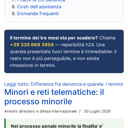
Costi dell'assistenza
Domande frequenti
Il termine dei tre mesi sta per scadere?
Chiama
+39 335 669 3954
— reperibilità h24. Una
querela presentata fuori termine è irrimediabile: il
reato non è più perseguibile, e non esiste
rimessione in termini.
Leggi tutto: Differenza fra denuncia e querela: i termini
Minori e reti telematiche: il
processo minorile
Arresto all'estero e difesa internazionale
30 Luglio 2026
Nel processo penale minorile la finalita' e'