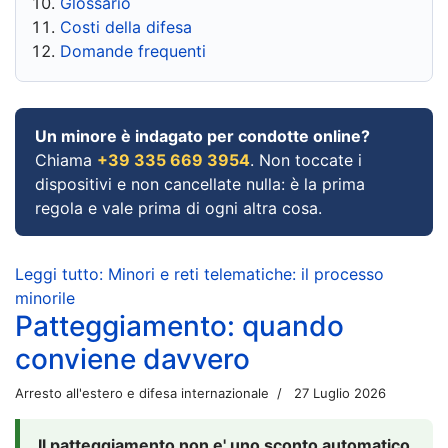
Glossario
Costi della difesa
Domande frequenti
Un minore è indagato per condotte online?
Chiama
+39 335 669 3954
. Non toccate i
dispositivi e non cancellate nulla: è la prima
regola e vale prima di ogni altra cosa.
Leggi tutto: Minori e reti telematiche: il processo
minorile
Patteggiamento: quando
conviene davvero
Arresto all'estero e difesa internazionale
27 Luglio 2026
Il patteggiamento non e' uno sconto automatico