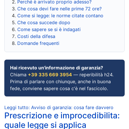
Perché è arrivato proprio adesso?
Che cosa devi fare nelle prime 72 ore?
Come si legge: le norme citate contano
Che cosa succede dopo
Come sapere se si è indagati
Costi della difesa
Domande frequenti
Hai ricevuto un'informazione di garanzia?
Chiama
+39 335 669 3954
— reperibilità h24.
Prima di parlare con chiunque, anche in buona
fede, conviene sapere cosa c'è nel fascicolo.
Leggi tutto: Avviso di garanzia: cosa fare davvero
Prescrizione e improcedibilita:
quale legge si applica