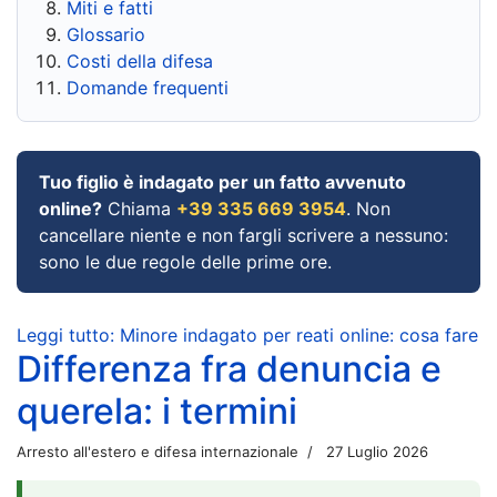
Miti e fatti
Glossario
Costi della difesa
Domande frequenti
Tuo figlio è indagato per un fatto avvenuto
online?
Chiama
+39 335 669 3954
. Non
cancellare niente e non fargli scrivere a nessuno:
sono le due regole delle prime ore.
Leggi tutto: Minore indagato per reati online: cosa fare
Differenza fra denuncia e
querela: i termini
Arresto all'estero e difesa internazionale
27 Luglio 2026