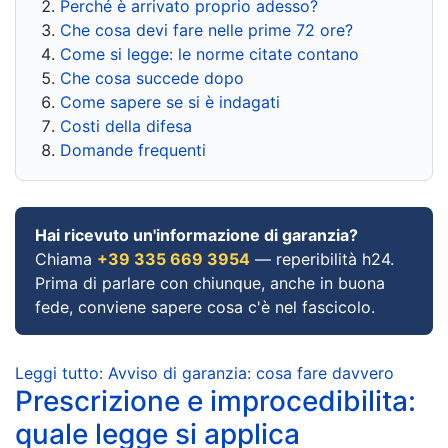
Perché è arrivato proprio adesso?
Che cosa devi fare nelle prime 72 ore?
Come si legge: le norme citate contano
Che cosa succede dopo
Come sapere se si è indagati
Costi della difesa
Domande frequenti
Hai ricevuto un'informazione di garanzia?
Chiama
+39 335 669 3954
— reperibilità h24.
Prima di parlare con chiunque, anche in buona
fede, conviene sapere cosa c'è nel fascicolo.
Leggi tutto: Avviso di garanzia: cosa fare davvero
Prescrizione e improcedibilita:
quale legge si applica