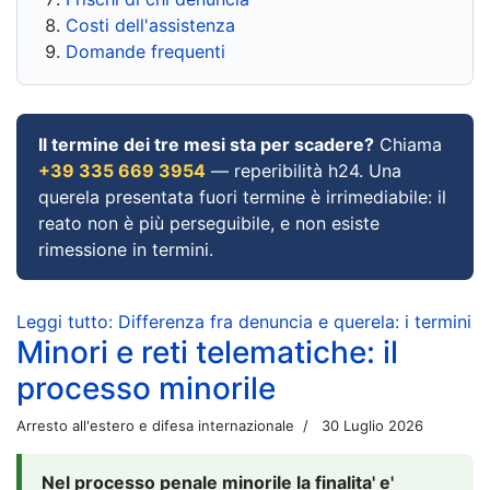
Costi dell'assistenza
Domande frequenti
Il termine dei tre mesi sta per scadere?
Chiama
+39 335 669 3954
— reperibilità h24. Una
querela presentata fuori termine è irrimediabile: il
reato non è più perseguibile, e non esiste
rimessione in termini.
Leggi tutto: Differenza fra denuncia e querela: i termini
Minori e reti telematiche: il
processo minorile
Arresto all'estero e difesa internazionale
30 Luglio 2026
Nel processo penale minorile la finalita' e'