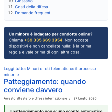
Glossario
Costi della difesa
Domande frequenti
Un minore è indagato per condotte online?
Chiama
+39 335 669 3954
. Non toccate i
dispositivi e non cancellate nulla: è la prima
regola e vale prima di ogni altra cosa.
Leggi tutto: Minori e reti telematiche: il processo
minorile
Patteggiamento: quando
conviene davvero
Arresto all'estero e difesa internazionale
27 Luglio 2026
Il patteggiamento non e' uno sconto automatico