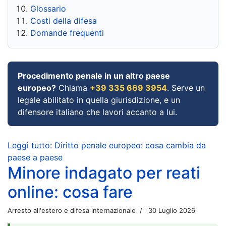
Glossario
Costi della difesa
Domande frequenti
Procedimento penale in un altro paese
europeo?
Chiama
+39 335 669 3954
. Serve un
legale abilitato in quella giurisdizione, e un
difensore italiano che lavori accanto a lui.
Leggi tutto: Diritto penale europeo: cosa cambia da
paese a paese
Minore indagato per reati
online: cosa fare
Arresto all'estero e difesa internazionale
30 Luglio 2026