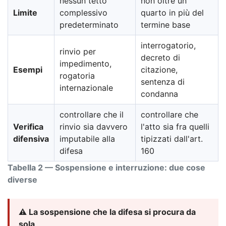
nessun tetto
non oltre un
Limite
complessivo
quarto in più del
predeterminato
termine base
interrogatorio,
rinvio per
decreto di
impedimento,
Esempi
citazione,
rogatoria
sentenza di
internazionale
condanna
controllare che il
controllare che
Verifica
rinvio sia davvero
l'atto sia fra quelli
difensiva
imputabile alla
tipizzati dall'art.
difesa
160
Tabella 2 — Sospensione e interruzione: due cose
diverse
⚠️ La sospensione che la difesa si procura da
sola