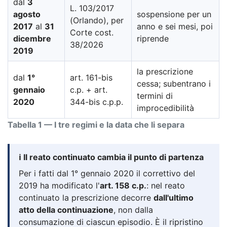
dal
3
L. 103/2017
agosto
sospensione per un
(Orlando), per
2017
al
31
anno e sei mesi, poi
Corte cost.
dicembre
riprende
38/2026
2019
la prescrizione
dal
1°
art. 161-bis
cessa; subentrano i
gennaio
c.p. + art.
termini di
2020
344-bis c.p.p.
improcedibilità
Tabella 1 — I tre regimi e la data che li separa
ℹ️ Il reato continuato cambia il punto di partenza
Per i fatti dal 1° gennaio 2020 il correttivo del
2019 ha modificato l'
art. 158 c.p.
: nel reato
continuato la prescrizione decorre
dall'ultimo
atto della continuazione
, non dalla
consumazione di ciascun episodio. È il ripristino