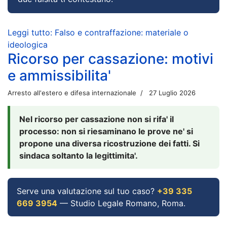
Leggi tutto: Falso e contraffazione: materiale o
ideologica
Ricorso per cassazione: motivi
e ammissibilita'
Arresto all'estero e difesa internazionale
27 Luglio 2026
Nel ricorso per cassazione non si rifa' il
processo: non si riesaminano le prove ne' si
propone una diversa ricostruzione dei fatti. Si
sindaca soltanto la legittimita'.
Serve una valutazione sul tuo caso?
+39 335
669 3954
— Studio Legale Romano, Roma.