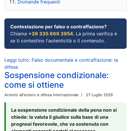
Domande frequenti
Contestazione per falso o contraffazione?
Chiama
+39 335 669 3954
. La prima verifica è
se ti contestino l'autenticità o il contenuto.
Leggi tutto: Falso documentale e contraffazione: la
difesa
Sospensione condizionale:
come si ottiene
Arresto all'estero e difesa internazionale
27 Luglio 2026
La sospensione condizionale della pena non si
chiede: la valuta il giudice sulla base di una
prognosi favorevole, che va sostenuta con
elementi concreti portati al processo.